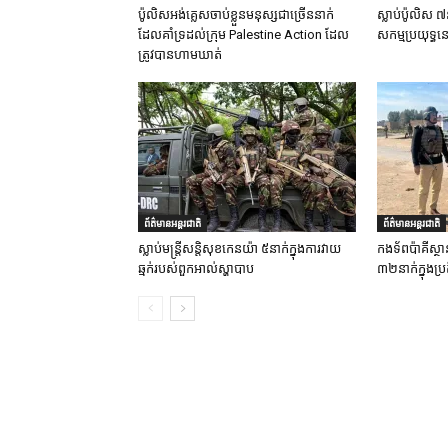
ប៉ូលិសអង់គ្លេសចាប់ខ្លួនមនុស្សជាច្រើននាក់
ស្លាប់ប៉ូលិស ៧
ដែលគាំទ្រដល់ក្រុម Palestine Action ដែល
សកម្មប្រយុទ្ធន
ត្រូវបានហាមឃាត់
ព័ត៌មានអន្តរជាតិ
ព័ត៌មានអន្តរជាតិ
ស្លាប់មន្ត្រីសន្តិសុខកេនយ៉ា ៥នាក់ក្នុងការវាយ
កងទ័ពប៉ាគីស្ថា
ឆ្មក់របស់ពួកអាល់ស្ហាបាប
៣២នាក់ក្នុងប្រត