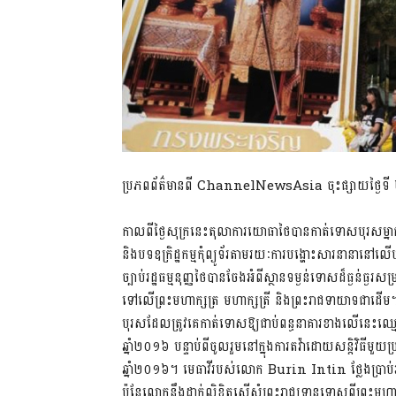
ប្រភពព័ត៌មានពី ChannelNewsAsia ចុះផ្សាយថ្ងៃទី 
កាលពីថ្ងៃសុក្រនេះតុលាការយោធាថៃបានកាត់ទោសបុរសម្នាក់ឲ្យ
និងបទឧក្រិដ្ឋកម្មកុំព្យូទ័រ​តាមរយៈការបង្ហោះសារនាន
ច្បាប់រដ្ឋធម្មនុញ្ញថៃបានចែងអំពីស្ថានទម្ងន់ទោសដ៏ធ្ងន់ធ្ងរស
ទៅលើព្រះមហាក្សត្រ មហាក្សត្រី និងព្រះរាជទាយាទ​ជា
បុរសដែលត្រូវគេកាត់ទោសឱ្យ​ជាប់ពន្ធនាគារខាងលើនេះ​ឈ្
ឆ្នាំ២០១៦ បន្ទាប់ពីចូលរួម​​នៅក្នុងការ​តវ៉ា​ដោយ​សន្តិវិធី​
ឆ្នាំ២០១៦។ មេធាវីរបស់លោក Burin Intin ថ្លែងប្រាប់​អ្ន
ប៉ុន្តែលោក​នឹងដាក់លិខិត​ស្នើសុំព្រះរាជ្យទានទោស​ពីព្រះមហ