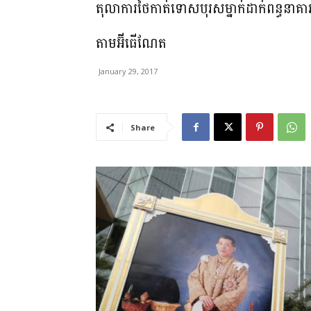
តុលាការថៃ​កាត់ទោស​បុរសម្នាក់ដាក់ពន្ធនាគារ១១
តាមអ៊ីធើណែត
January 29, 2017
Share