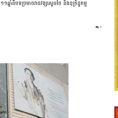
ឆ្នាំពីបទប្រមាថរាជវង្សស្តេចថៃ និងឧក្រិដ្ឋកម្ម​
0