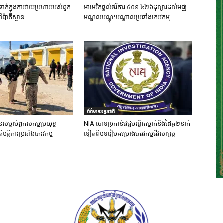
នាក់ក្នុងការវាយប្រហាររបស់ពួក
អាមេរិកផ្តល់ថវិការ ៥០១.៤២៦ដុល្លារដល់មជ្ឈ
ៅប៉ាគីស្ថាន
មណ្ឌលបណ្តុះបណ្តាលប្រឆាំងភេរវកម្ម
ព័ត៌មានអន្តរជាតិ
នសម្លាប់ពួកសកម្មប្រយុទ្ធ
NIA ចោទប្រកាន់វេជ្ជបណ្ឌិតម្នាក់និងដៃគូ២នាក់
ិបត្តិការប្រឆាំងភេរវកម្ម
ទៀតពីបទរៀបគម្រោងភេរវកម្មជីវសាស្ត្រ