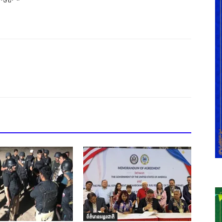
ព័ត៌មានអន្តរជាតិ