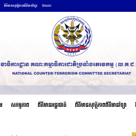
ព័ត៌មានសុវត្ថិភាពព័ត៌មានវិទ្យា
ឯកសារ
ើម
សកម្មភាព
ព័ត៌មានអន្តរជាតិ
ព័ត៌មានសុវត្ថិភាពព័ត៌មានវិទ្យា