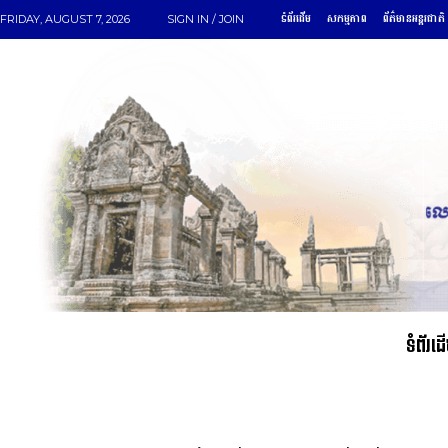
ទំព័រដើម
សកម្មភាព
ព័ត៌មានអន្តរជាតិ
FRIDAY, AUGUST 7, 2026
SIGN IN / JOIN
ទំព័រដ