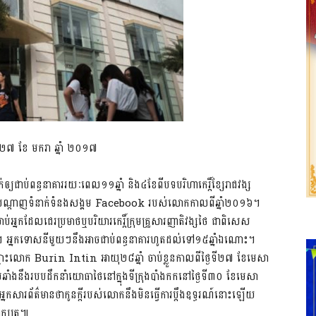
២៧ ខែ មករា ឆ្នាំ ២០១៧
ជាប់ពន្ធនាគាររយៈពេល១១ឆ្នាំ និង៤ខែ​ពីបទបរិហាកេរ្តិ៍ខ្សែរាជវង្ស
ានៅលើបណ្តាញទំនាក់ទំនងសង្គម Facebook របស់លោក​កាលពី​ឆ្នាំ២០១៦។
ម្រាប់អ្នកដែល​ជេរប្រមាថឬបរិយារកេរ្តិ៍ក្រុមគ្រួសារញាតិវង្សថៃ ជាពិសេស
ដើម។ អ្នកទោសនីមួយៗនឹងអាចជាប់ពន្ធនាគារហូតដល់ទៅ១៥ឆ្នាំឯណោះ។
មោះលោក Burin Intin អាយុ២៨ឆ្នាំ ចាប់ខ្លួនកាលពី​ថ្ងៃទី២៧ ខែមេសា
មួយ​ប្រឆាំង​នឹងរបបដឹកនាំ​យោធាថៃនៅក្នុងទីក្រុងបាំងកកនៅថ្ងៃទី៣០ ខែមេសា
កសារព័ត៌មាន​ថាកូនក្តីរបស់លោក​នឹងមិនធ្វើការប្តឹង​ឧទ្ធរណ៍នោះឡើយ
ាក្សត្រ៕