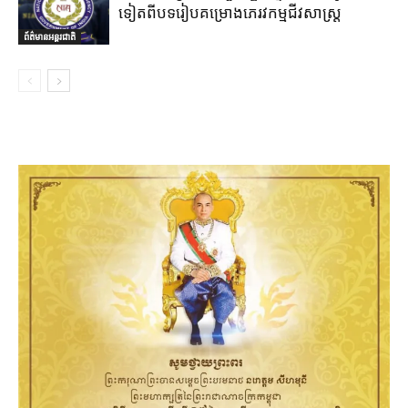
ទៀតពីបទរៀបគម្រោងភេរវកម្មជីវសាស្ត្រ
ព័ត៌មានអន្តរជាតិ