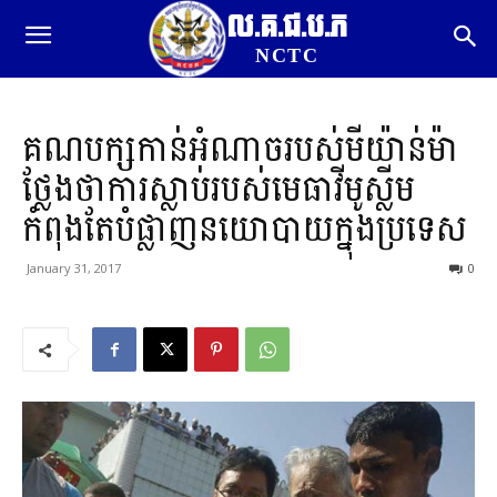
ល.គ.ជ.ប.ភ
NCTC
គណបក្សកាន់អំណាចរបស់មីយ៉ាន់ម៉ា
ថ្លែងថាការស្លាប់របស់មេធាវីមូស្លីម
កំពុងតែបំផ្លាញនយោបាយក្នុងប្រទេស
January 31, 2017
0