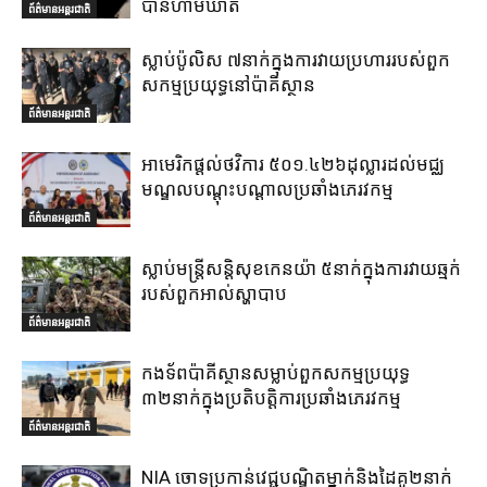
បានហាមឃាត់
ព័ត៌មានអន្តរជាតិ
ស្លាប់ប៉ូលិស ៧នាក់ក្នុងការវាយប្រហាររបស់ពួក
សកម្មប្រយុទ្ធនៅប៉ាគីស្ថាន
ព័ត៌មានអន្តរជាតិ
អាមេរិកផ្តល់ថវិការ ៥០១.៤២៦ដុល្លារដល់មជ្ឈ
មណ្ឌលបណ្តុះបណ្តាលប្រឆាំងភេរវកម្ម
ព័ត៌មានអន្តរជាតិ
ស្លាប់មន្ត្រីសន្តិសុខកេនយ៉ា ៥នាក់ក្នុងការវាយឆ្មក់
របស់ពួកអាល់ស្ហាបាប
ព័ត៌មានអន្តរជាតិ
កងទ័ពប៉ាគីស្ថានសម្លាប់ពួកសកម្មប្រយុទ្ធ
៣២នាក់ក្នុងប្រតិបត្តិការប្រឆាំងភេរវកម្ម
ព័ត៌មានអន្តរជាតិ
NIA ចោទប្រកាន់វេជ្ជបណ្ឌិតម្នាក់និងដៃគូ២នាក់