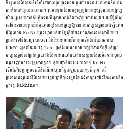
ទិត្យពេលដែលគាត់រង់ចាំនៅខាងក្រៅព្រលានយន្តហោះខណៈដែលគាត់កំពុងតែ
កាន់ដៃចៅប្រុសរបស់គាត់។ រូបថតមួយដែលបង្ហាញក្នុងប្រព័ន្ធផ្សព្វផ្សាយបង្ហាញ
យ៉ាងច្បាស់ថាខ្មាន់កាំភ្លើងឈរពីក្រោយគាត់នឹងបាញ់ប្រហារតែម្តង។ មន្ត្រីប៉ូលិស
នៅមិនទាន់បញ្ជាក់អំពីមូលហេតុដែលជម្រុញឱ្យមានការបាញ់សម្លាប់នៅឡើយទេ
ប៉ុន្តែលោក Ko Ni បុគ្គលម្នាក់ជនជាតិមូស្លីមដែលមានភាពលេចធ្លោនិយាយ
ប្រឆាំងទៅនឹងបញ្ហាសាសនា និងរិះគន់ទៅលើការក្តាប់ទ័ពនៃអំណាចរបស់
យោធា។ អ្នកបើករថយន្ត Taxi ម្នាក់ដែលព្យាយាមបញ្ឈប់ខ្មាន់កាំភ្លើងក៏ត្រូវ
បាញ់សម្លាប់នៅត្រង់ក្បាលផងដែរមុនពេលដែលជនសង្ស័យដែលមិនទាន់ស្គាល់
អត្តសញ្ញាណនេះត្រូវចាប់ខ្លួន។ គួរបញ្ជាក់ផងដែរថាលោក Ko Ni
ទើបតែវិលត្រឡប់មកពីដំណើរទស្សនកិច្ចជាមួយគណៈប្រតិភូទៅកាន់
ប្រទេសឥណ្ឌូនេស៊ីដែលជាកន្លែងរដ្ឋាភិបាលក្នុងតំបន់ពិភាក្សាទៅលើភាពតានតឹង
ក្នុងរដ្ឋ Rakhine៕