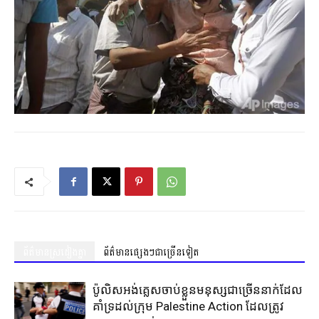
ព័ត៌មានស្រដៀងគ្នា
ព័ត៌មានផ្សេងៗជាច្រើនទៀត
ប៉ូលិសអង់គ្លេសចាប់ខ្លួនមនុស្សជាច្រើននាក់ដែល
គាំទ្រដល់ក្រុម Palestine Action ដែលត្រូវ