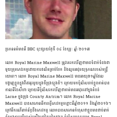
ប្រភពពត៌មានពី BBC ចុះផ្សាយថ្ងៃទី ០៤ ខែកុម្ភៈ ឆ្នាំ ២០១៧
លោក Royal Marine Maxwell ត្រូវគេរកឃើញថាមានទំនាក់ទំនងជា
មួយក្រុមភេវរកម្មដោយការផលិតគ្រាប់បែក និងលួចអាវុធយុទ្ធភណរបស់មន្រ្តី
យោធា។ លោក Royal Marine Maxwell មានអាយុ៣១ឆ្នាំដែល
បង្ហាញខ្លួនក្នុងវីដេអូរមួយក្នុងទីក្រុងឡុងដ៏។ ក្រោយមកប៉ូលិសចាប់ខ្លួនគាត់បាន
កាលពីខែសីហា ក្រោយពីប៉ូលិសរកឃើញថាគាត់មានអាវុធនៅក្នុងតំបន់
Larne ក្នុងក្រុង County Antrim។ លោក Royal Marine
Maxwell បានសារភាពពីការធ្វើភេរវកម្មចន្លោះពីឆ្នាំ២០១១ និងឆ្នាំ២០១៦។
ក្រៅពីករណីពាក់ព័ន្ធនឹងភេរវកម្ម លោកបានសារភាពកំហុសថាខ្លួនមានជាប់ពាក់