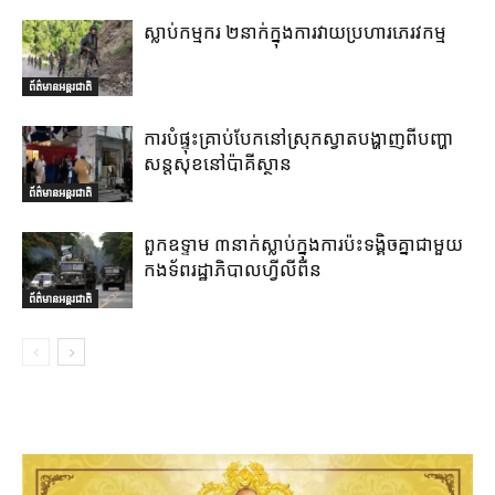
ស្លាប់កម្មករ ២នាក់ក្នុងការវាយប្រហារភេរវកម្ម
ព័ត៌មានអន្តរជាតិ
ការបំផ្ទុះគ្រាប់បែកនៅស្រុកស្វាតបង្ហាញពីបញ្ហា
សន្តសុខនៅប៉ាគីស្ថាន
ព័ត៌មានអន្តរជាតិ
ពួកឧទ្ទាម ៣នាក់ស្លាប់ក្នុងការប៉ះទង្គិចគ្នាជាមួយ
កងទ័ពរដ្ឋាភិបាលហ្វីលីពីន
ព័ត៌មានអន្តរជាតិ