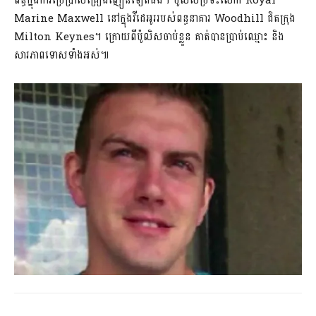
ព័ន្ធក្នុងការប្រើប្រាស់គ្រឿងញៀនទៀតផង។ ប៉ូលិសប្រទះលោក Royal
Marine Maxwell នៅក្នុងវីដេអូររបស់ពន្ធនាគារ Woodhill ជិតក្រុង
Milton Keynes។ ក្រោយពីប៉ូលិសចាប់ខ្លួន គាត់បានប្រាប់ឈ្មោះ និង
សារភាពទោសទាំងអស់៕