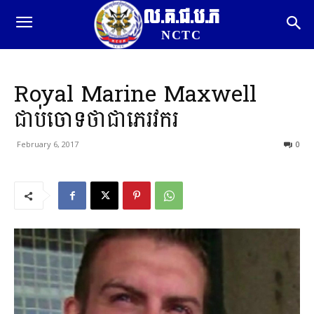
ល.គ.ជ.ប.ភ
NCTC
Royal Marine Maxwell
ជាប់ចោទថាជាភេរវករ
February 6, 2017
0