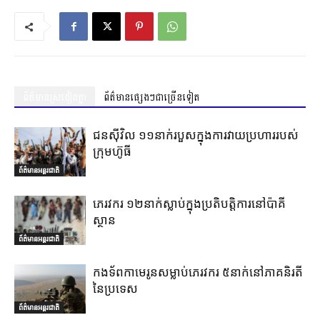
ព័ត៌មានស្រដៀងគ្នា
ព័ត៌មានផ្សេងៗជាច្រើនទៀត
ជនស៊ីវិល ១១នាក់របួសក្នុងការវាយប្រហាររបស់
ក្រុមហ៊ូធី
ព័ត៌មានអន្តរជាតិ
ភេរវករ ១២នាក់ស្លាប់ក្នុងប្រតិបត្តិការនៅប៉ាគី
ស្ថាន
ព័ត៌មានអន្តរជាតិ
កងទ័ពកាមេរូនសម្លាប់ភេរវករ ៥នាក់នៅភាគនិរតី
នៃប្រទេស
ព័ត៌មានអន្តរជាតិ