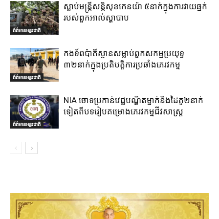
ស្លាប់មន្ត្រីសន្តិសុខកេនយ៉ា ៥នាក់ក្នុងការវាយឆ្មក់
របស់ពួកអាល់ស្ហាបាប
ព័ត៌មានអន្តរជាតិ
កងទ័ពប៉ាគីស្ថានសម្លាប់ពួកសកម្មប្រយុទ្ធ
៣២នាក់ក្នុងប្រតិបត្តិការប្រឆាំងភេរវកម្ម
ព័ត៌មានអន្តរជាតិ
NIA ចោទប្រកាន់វេជ្ជបណ្ឌិតម្នាក់និងដៃគូ២នាក់
ទៀតពីបទរៀបគម្រោងភេរវកម្មជីវសាស្ត្រ
ព័ត៌មានអន្តរជាតិ