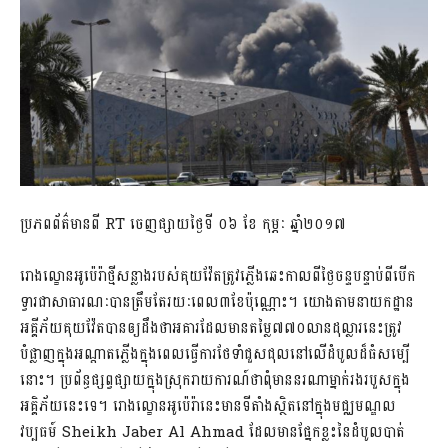
ប្រភពព័ត៌មានពី RT ចេញផ្សាយថ្ងៃទី ០៦ ខែ កុម្ភៈ ឆ្នាំ២០១៧
រោងល្ខោនអូប៉េរ៉ាថ្មីសន្លាងរបស់គុយវ៉ែតត្រូវភ្លើងឆេះកាលពីថ្ងៃចន្ទបន្ទាប់ពីបើក
ទ្វារជាសាធារណៈបានត្រឹមតែរយៈពេល៣ខែប៉ុណ្ណោះ។ យោងតាមនាយកដ្ឋាន
អគ្គីភ័យគុយវ៉ែតបានឲ្យដឹងថាអគារដែលមានតម្លៃ៧៧០លានដុល្លារនេះត្រូវ
បំផ្លាញក្នុងអណ្តាតភ្លើងក្នុងពេលធ្វើការថែទាំជួសជុលនៅលើដំបូលដ៏ធំសម្បើ
នោះ។ ប្រព័ន្ធផ្សព្វផ្សាយក្នុងស្រុករាយការណ៍ថាពុំមាននរណាម្នាក់រងរបួសក្នុង
អគ្គិភ័យនេះទេ។ រោងល្ខោនអូប៉េរ៉ានេះមានទីតាំងស្ថិតនៅក្នុងមជ្ឈមណ្ឌល
វប្បធម៍ Sheikh Jaber Al Ahmad ដែលមានផ្នែកខ្លះនៃដំបូលបាត់