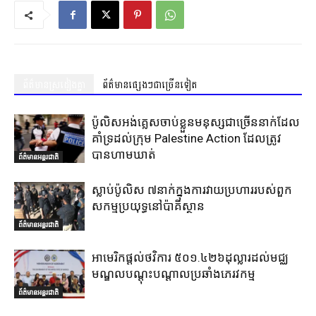
ព័ត៌មានស្រដៀងគ្នា
ព័ត៌មានផ្សេងៗជាច្រើនទៀត
ប៉ូលិសអង់គ្លេសចាប់ខ្លួនមនុស្សជាច្រើននាក់ដែល
គាំទ្រដល់ក្រុម Palestine Action ដែលត្រូវ
បានហាមឃាត់
ព័ត៌មានអន្តរជាតិ
ស្លាប់ប៉ូលិស ៧នាក់ក្នុងការវាយប្រហាររបស់ពួក
សកម្មប្រយុទ្ធនៅប៉ាគីស្ថាន
ព័ត៌មានអន្តរជាតិ
អាមេរិកផ្តល់ថវិការ ៥០១.៤២៦ដុល្លារដល់មជ្ឈ
មណ្ឌលបណ្តុះបណ្តាលប្រឆាំងភេរវកម្ម
ព័ត៌មានអន្តរជាតិ