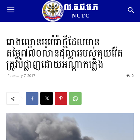
ល.គ.ជ.ប.ភ
NCTC
រោងល្ខោនអូប៉េរ៉ាថ្មីដែលមាន
តម្លៃ៧៧០លានដុល្លាររបស់គុយវ៉ែត
ត្រូវបំផ្លាញដោយអណ្តាតភ្លើង
February 7, 2017
0