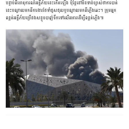
បន្ទាប់ពីហេតុការណ៍អគ្គីភ័យនេះកើតឡើង ប៉ុន្តែនៅមិនទាន់ច្បាស់ថាការបាត់
នេះបណ្តាលមកពីការងារថែទាំជួសជុលឬបណ្តាលមកពីភ្លើងឆេះ។ ក្រុមអ្នក
ពន្លត់អគ្គីភ័យប្រើដងសន្ទូចបាញ់ទឹកទៅលើអគារដើម្បីពន្លត់ភ្លើង៕