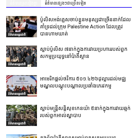
ព័ត៌មានស្រដៀងគ្នា
ព័ត៌មានផ្សេងៗជាច្រើនទៀត
ប៉ូលិសអង់គ្លេសចាប់ខ្លួនមនុស្សជាច្រើននាក់ដែល
គាំទ្រដល់ក្រុម Palestine Action ដែលត្រូវ
បានហាមឃាត់
ព័ត៌មានអន្តរជាតិ
ស្លាប់ប៉ូលិស ៧នាក់ក្នុងការវាយប្រហាររបស់ពួក
សកម្មប្រយុទ្ធនៅប៉ាគីស្ថាន
ព័ត៌មានអន្តរជាតិ
អាមេរិកផ្តល់ថវិការ ៥០១.៤២៦ដុល្លារដល់មជ្ឈ
មណ្ឌលបណ្តុះបណ្តាលប្រឆាំងភេរវកម្ម
ព័ត៌មានអន្តរជាតិ
ស្លាប់មន្ត្រីសន្តិសុខកេនយ៉ា ៥នាក់ក្នុងការវាយឆ្មក់
របស់ពួកអាល់ស្ហាបាប
ព័ត៌មានអន្តរជាតិ
កងទ័ពប៉ាគីស្ថានសម្លាប់ពួកសកម្មប្រយុទ្ធ