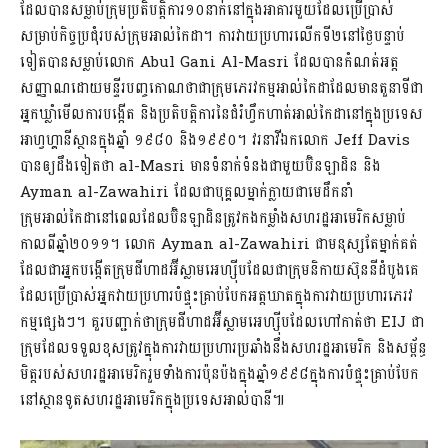
ដែលបានសម្លាប់ក្រុមប្រតិបត្តិការ១០នាក់នៅក្នុងអាគារមួយដែលប្រើប្រាស់
សម្រាប់កិច្ចប្រជុំរបស់ក្រុមអាល់កៃដា។ ការវាយប្រហារលើកទី២នៅថ្ងៃបន្ទាប់
ទៀតបានសម្លាប់លោក Abul Gani Al-Masri ដែលបានកំណត់អត្ត
សញ្ញាណដោយមន្ទីរបញ្ចកោណថាជាក្រុមភេរវកម្មអាល់កៃដាដែលមានតួនាទីជា
អ្នកឃ្លាំមើលការបង្កើត និងប្រតិបត្តិការនៃជំរំហ្វឹកហាត់អាល់កៃដានៅក្នុងប្រទេស
អាហ្វហ្គានីស្ថានក្នុងឆ្នាំ ១៩៨០ និង១៩៩០។ វរនាវីឯកលោក Jeff Davis
បានឲ្យដឹងទៀតថា al-Masri មានទំនាក់ទំនងជាមួយប៊ិនឡាដិន និង
Ayman al-Zawahiri ដែលជាបុគ្គលម្នាក់ក្លាយជាមេដឹកនាំ
ក្រុមអាល់កៃដានៅពេលដែលប៊ិនឡាដិនត្រូវកងកម្លាំងសហរដ្ឋអាមេរិកសម្លាប់
កាលពីឆ្នាំ២០១១។ លោក Ayman al-Zawahiri ជាមនុស្សតែម្នាក់គត់
ដែលជាអ្នកបង្កើតក្រុមជីហាដអ៊ីស្លាមអេហ្ស៊ីបដែលជាក្រុមនិកាយស៊ុននីដំបូងគេ
ដែលប្រើប្រាស់អ្នកវាយប្រហារបំផ្ទុះគ្រាប់បែកអត្តឃាតក្នុងការវាយប្រហារភេរវ
កម្មផ្សេងៗ។ គួរបញ្ជាក់ថាក្រុមជីហាដអ៊ីស្លាមអេហ្ស៊ីបដែលហៅកាត់ថា EIJ ជា
ក្រុមដែលទទួលខុសត្រូវក្នុងការវាយប្រហារប្រឆាំងនឹងសហរដ្ឋអាមេរិក​ និងសម្ព័ន្ធ
មិត្តរបស់សហរដ្ឋអាមេរិករួមទាំងការប៉ុនប៉ងក្នុងឆ្នាំ១៩៩៨ក្នុងការបំផ្ទុះគ្រាប់បែក
នៅស្ថានទូតសហរដ្ឋអាមេរិកក្នុងប្រទេសអាល់បានី៕