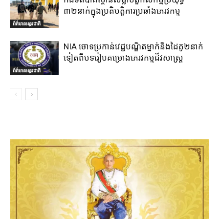
៣២នាក់ក្នុងប្រតិបត្តិការប្រឆាំងភេរវកម្ម
ព័ត៌មានអន្តរជាតិ
NIA ចោទប្រកាន់វេជ្ជបណ្ឌិតម្នាក់និងដៃគូ២នាក់
ទៀតពីបទរៀបគម្រោងភេរវកម្មជីវសាស្ត្រ
ព័ត៌មានអន្តរជាតិ