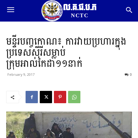
ល.គ.ជ.ប.ភ
NCTC
មន្ទីរបញ្ចកោណ​៖ ការវាយប្រហារក្នុង
ប្រទេសស៊ីរីសម្លាប់
ក្រុមអាល់កៃដា១១នាក់
February 9, 2017
0