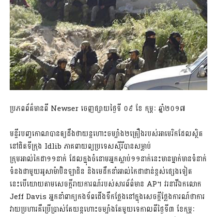
ប្រភពព័ត៌មានពី Newser ចេញផ្សាយថ្ងៃទី ០៩ ខែ កុម្ភៈ ឆ្នាំ២០១៧
មន្ទីរបញ្ចកោណបានឲ្យដឹងថាយន្តហោះចម្បាំង២គ្រឿងរបស់អាមេរិកដែលស្ថិត
នៅជិតទីក្រុង Idlib ភាគពាយព្យប្រទេសស៊ីរីបានសម្លាប់
ក្រុមអាល់កៃដា១១នាក់​ ដែលក្នុងចំនោមអ្នកស្លាប់១១នាក់នេះមានម្នាក់មាន​​ទំនាក់
ទំនងជាមួយអូសាម៉ាប៊ិនឡាដិន និងមេដឹកនាំអាល់កៃដាជាន់ខ្ពស់ផ្សេងទៀត
នេះបើយោយតាមសេចក្តីរាយការណ៍របស់សារព័ព៌មាន AP។ វរនាវីឯកលោក
Jeff Davis អ្នកនាំពាក្យកងទ័ពជើងទឹកថ្លែងនៅក្នុងសេចក្តីថ្លែងការណ៍ថាការ
វាយប្រហារគឺប្រើប្រាស់តែយន្តហោះចម្បាំងតែមួយទេកាលពីថ្ងៃទី៣ ខែកុម្ភៈ