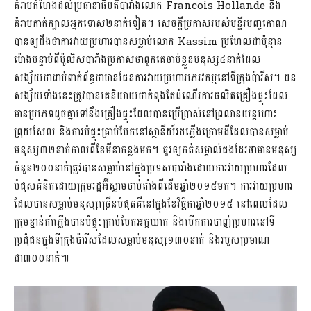
គំរាមកំហែងដល់ប្រធានាធិបតីបារាំងលោក Francois Hollande និង
គំរាមកាត់ក្បាលអ្នកទោស២នាក់ទៀត។ សេចក្តីប្រកាសរបស់មន្ទីរបញ្ចកោណ
បានឲ្យដឹងថាការវាយប្រហារបានសម្លាប់លោក Kassim ប្រហែលជាប៉ុន្មាន
ម៉ោងបន្ទាប់ពីប៉ូលិសបារាំងប្រកាសថាពួកគេចាប់ខ្លួនមនុស្ស៤នាក់ដែល
សង្ស័យថាជាប់ពាក់ព័ន្ធថាមានផែនការវាយប្រហារភេរវកម្មនៅទីក្រុងប៉ារីស។ ជន
សង្ស័យទាំងនេះត្រូវបានគេនិយាយថាកំពុងតែដំណើរការផលិតគ្រឿងផ្ទុះដែល
មានប្រភេទដូចគ្នាទៅនឹងគ្រឿងផ្ទុះដែលបានប្រើប្រាស់នៅព្រលានយន្តហោះ
ព្រុយសែល និងការបំផ្ទុះគ្រាប់បែកនៅស្ថានីយ៍រថភ្លើងក្រោមដី​ដែលបានសម្លាប់
មនុស្ស៣២នាក់កាលពីខែមីនាកន្លងមក។ គួរឲ្យកត់សម្គាល់ផងដែរថាមានមនុស្ស
ចំនួន២០០នាក់ត្រូវបានសម្លាប់នៅក្នុងប្រទសបារាំងដោយការវាយប្រហារដែល
បំផុសគំនិតដោយក្រុមរដ្ឋអ៊ីស្លាមចាប់តាំងពីដើមឆ្នាំ២០១៥មក។ ការវាយប្រហារ
ដែលបានសម្លាប់មនុស្សច្រើនបំផុតគឺនៅក្នុងខែវិច្ឆិកាឆ្នាំ២០១៥ នៅពេលដែល
ក្រុមខ្មាន់កាំភ្លើងបានបំផ្ទុះគ្រាប់បែកអត្តឃាត និងបើកការបាញ់ប្រហារនៅទី
ប្រជុំជនក្នុងទីក្រុងប៉ារីសដែលសម្លាប់មនុស្ស១៣០នាក់ និងរបួសប្រមាណ
ជា៣០០នាក់៕