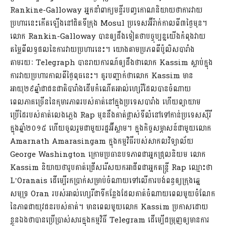
Rankine-Galloway អ្នកនាំពាក្យមន្ទីរបញ្ចកោណនិយាយថាការវាយ
ប្រហារនេះកើតឡើងនៅជិតទីក្រុង Mosul ប្រទេសអ៊ីរ៉ាក់កាលពី៣ថ្ងៃមុន។
លោក Rankin-Galloway បានឲ្យដឹងទៀតថាបច្ចុប្បន្នយើងកំពុងវាយ
តម្លៃពីលទ្ធផលនៃការវាយប្រហារនេះ។ យោងតាមប្រភពពីប៉ូលិសបារាំង
តាមរយៈ Telegraph បានរាយការណ៍ឲ្យដឹងថាលោក Kassim ស្លាប់ក្នុង
ការវាយប្រហារកាលពីថ្ងៃពុធនេះ។ គួរបញ្ជាក់ថាលោក Kassim មាន
អាយុ២៩ឆ្នាំជាជនជាតិបារាំងដើមកំណើតអាល់ហ្សេរីដែលបានចំណាយ
ពេលភាគច្រើននៃកុមារភាពរបស់គាត់នៅក្នុងប្រទេសបារាំង ហើយព្យាយាម
ប្រើដៃរបស់គាត់លេងភ្លេង Rap មុននឹងគាត់ផ្លាស់ទីលំនៅទៅកាន់ប្រទេសស៊ីរី
ក្នុងឆ្នាំ២០១៥ ហើយចូលរួមជាមួយរដ្ឋអ៊ីស្លាម។ ក្នុងកិច្ចសម្ភាសន៍ជាមួយលោក
Amarnath Amarasingam ក្នុងកម្មវិធីរបស់សាកលវិទ្យាល័យ
George Washington ក្រោមប្រធានបទភាពជាអ្នកជ្រុលនិយម លោក
Kassim និយាយថារូបគាត់ជ្រើសរើសយកអាជីពជាអ្នកតន្រ្តី Rap ឈ្មោះថា
L’Oranais ដើម្បើរកប្រាក់សម្រាប់ចំណាយទៅលើការបង់ពន្ធឲ្យក្រុងឆ្នេ
សមុទ្រ Oran របស់អាល់ហ្សេរីជាទីកន្លែងដែលគាត់ចំណាយពេលមួយចំណែក
នៃភាពជាយុវជនរបស់គាត់។ មានពេលមួយលោក Kassim ប្រកាសដោយ
ខ្លួនឯងថាបានប្រើប្រាស់សារក្នុងកម្មវិធី Telegram ដើម្បើជម្រុញឲ្យមានការ