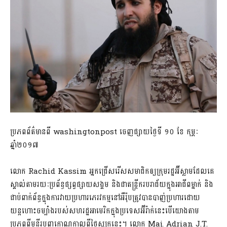
ប្រភពព័ត៌មានពី washingtonpost ចេញផ្សាយថ្ងៃទី ១០ ខែ កុម្ភៈ
ឆ្នាំ២០១៧
លោក Rachid Kassim អ្នកជ្រើសរើសសមាជិកឲ្យក្រុមរដ្ឋអ៊ីស្លាមដែលគេ
ស្គាល់តាមរយៈប្រព័ន្ធផ្សព្វផ្សាយសង្គម និងជាតន្ត្រីករបរាជ័យក្នុងអាជីពម្នាក់ និង
ជាប់ពាក់ព័ន្ធក្នុងការវាយប្រហារភេរវកម្មនៅអឺរ៉ុបត្រូវបានបាញ់ប្រហារដោយ
យន្តហោះចម្បាំងរបស់សហរដ្ឋអាមេរិកក្នុងប្រទេសអ៊ីរ៉ាក់នេះបើយោងតាម
ប្រភពពីមន្ទីរបញ្ចកោណកាលពីថ្ងៃសុក្រនេះ។ លោក Maj. Adrian J.T.