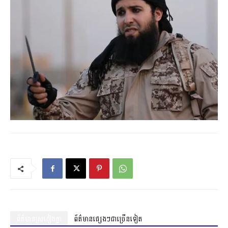
ព័ត៌មានស្រដៀងគ្នា
ព័ត៌មានផ្សេងៗជាច្រើនទៀត