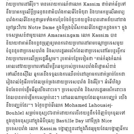
វាយប្រហារនៅអឺរ៉ុប។ មានគេរាយការណ៍ថាលោក Kassim ជាប់ពាក់ព័ន្ធទៅ
នឹងឃាតកម្មលើប្តីប្រពន្ធជនជាតិបារាំងកាលពីខែមិថុនា និងឃាតកម្មលើអាចារ្យ
បារាំងកាលពីខែកក្កដាព្រមទាំងការប៉ុនប៉ងបំផ្ទុះរថយន្តមិនបានជោគជ័យនៅខាង
ក្រៅព្រះវិហារ Notre Dame ក្នុងទីក្រុងប៉ារីសកាលពីខែកញ្ញាកន្លងមក។ ក្នុង
បទសម្ភាសន៍ជាមួយលោក Amarasingam លោក Kassim បាន
និយាយថាគាត់នឹងបន្តជម្រុញឲ្យមានការវាយប្រហារនៅតាមបណ្តាប្រទេសមួយ
ចំនួនដូចជាប្រទេសបារាំង និងសហ​រដ្ឋ​អាមេរិកដែលជាប្រទេសនៅតែបន្តធ្វើការ
វាយប្រហារមកលើក្រុមរដ្ឋអ៊ីស្លាម។ រូបគាត់បន្ថែមទៀតថា “គាត់កំពុងកំណត់
គោលដៅវាយប្រហារទៅលើមន្ទីរពេទ្យរបស់ប្រទេសបារាំងគឺផ្ដោតសំខាន់
ទៅលើជនស៊ីវិល ពួកគេនឹងទទួលរងការឈឺចាប់នៅក្រោមការដាក់គ្រាប់បែកជា
រៀងរាល់ថ្ងៃពីរបបដែលគ្រប់គ្រងដោយប្រទេសបារាំង និងអឺរ៉ុប។ អំពើហិង្សា
មិនមែនចាប់ផ្ដើមពីពួយើងនោះទេ។ ប្រទេសបារាំង និងសហរដ្ឋអាមេរិកនោះទេ
ដែលបានចាប់ផ្តើមការសម្លាប់នេះ។ នៅពេលណាមួយដែលពួកគេបញ្ឈប់ យើង
នឹងបញ្ឈប់ដែរ”។ ៦ថ្ងៃបន្ទាប់ពីលោក Mohamed Lahouaiej-
Bouhlel សម្លាប់មនុស្ស៨៦នាក់ដោយការបើរថយន្តដឹកទំនិញបំបុកចូលទៅ
ក្នុងហ្វូងមនុស្សនៅក្នុងពិធីបុណ្យ Bastille Day នៅទីក្រុង Nice
ប្រទេសបារាំង លោក Kassim បង្ហាញខ្លួននៅក្នុងវីដេអូមួយដែលបង្ហាញពីការ