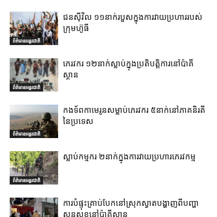
ជនស៊ីវិល ១១នាក់របួសក្នុងការវាយប្រហាររបស់
ក្រុមហ៊ូធី
ព័ត៌មានអន្តរជាតិ
ភេរវករ ១២នាក់ស្លាប់ក្នុងប្រតិបត្តិការនៅប៉ាគី
ស្ថាន
ព័ត៌មានអន្តរជាតិ
កងទ័ពកាមេរូនសម្លាប់ភេរវករ ៥នាក់នៅភាគនិរតី
នៃប្រទេស
ព័ត៌មានអន្តរជាតិ
ស្លាប់កម្មករ ២នាក់ក្នុងការវាយប្រហារភេរវកម្ម
ព័ត៌មានអន្តរជាតិ
ការបំផ្ទុះគ្រាប់បែកនៅស្រុកស្វាតបង្ហាញពីបញ្ហា
សន្តសុខនៅប៉ាគីស្ថាន