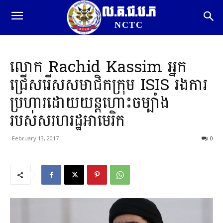
ល.គ.ជ.ប.ភ
NCTC
លោក Rachid Kassim អ្នក
ជ្រើសរើសសមាជិកក្រុម ISIS រងការ
ប្រហារដោយយន្តហោះចម្បាំង
របស់សរហរដ្ឋអាមេរិក
February 13, 2017
0