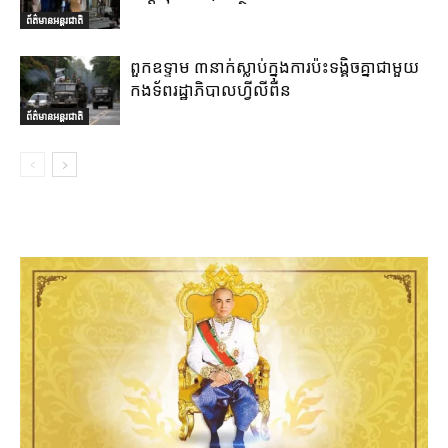
ព័ត៌មានអន្តរជាតិ
ពួកឧទ្ទាម ៣នាក់ស្លាប់ក្នុងការប៉ះទង្គិចគ្នាជាមួយ
កងទ័ពរដ្ឋាភិបាលហ្វីលីពីន
ព័ត៌មានអន្តរជាតិ