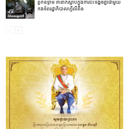
ពួកឧទ្ទាម ៣នាក់ស្លាប់ក្នុងការប៉ះទង្គិចគ្នាជាមួយ
កងទ័ពរដ្ឋាភិបាលហ្វីលីពីន
ព័ត៌មានអន្តរជាតិ