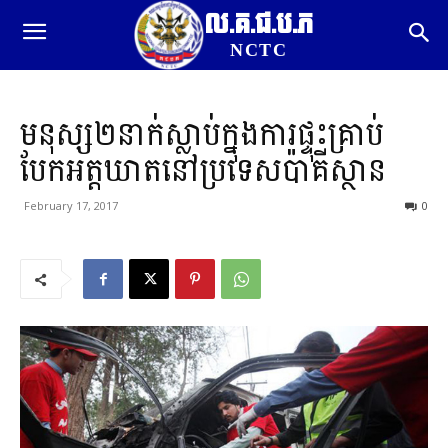
ល.គ.ជ.ប.ភ
NCTC
មនុស្ស២នាក់ស្លាប់ក្នុងការផ្ទុះគ្រាប់
បែកអត្តឃាតនៅប្រទេសប៉ាគីស្ថាន
February 17, 2017
0