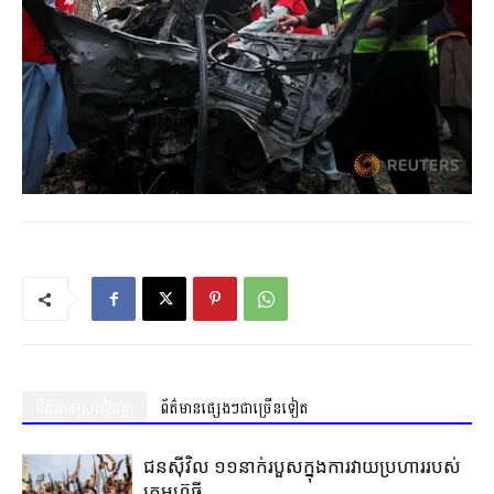
ព័ត៌មានស្រដៀងគ្នា
ព័ត៌មានផ្សេងៗជាច្រើនទៀត
ជនស៊ីវិល ១១នាក់របួសក្នុងការវាយប្រហាររបស់
ក្រុមហ៊ូធី