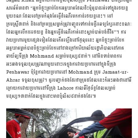
Sajjad Khan អគ្គនាយកជាន់ខ្ពស់ប៉ូលិសក្រុង Peshawar បានប្រាប់អ្នក
សារព័ត៌មានថា “អ្នកបំផ្ទុះគ្រាប់បែកអត្តឃាតដែលជិះម៉ូតូបានរត់ទៅក្នុងរថយន្ត
មួយខណៈដែលចៅក្រមកំពុងតែធ្វើដំណើរមកកាន់រថយន្តនេះ។ ចៅ
ក្រមស្រ្តី៣នាក់ និងចៅក្រមប្រុសម្នាក់ត្រូវបញ្ជូនទៅកាន់មន្ទីរពេទ្យក្បែរនោះខណៈ
ដែលអ្នកបើកបររថយន្ត និងអ្នកធ្វើដំណើរកាត់នោះស្លាប់បាត់បង់ជីវិត”។ ការ
វាយប្រហារមួយផ្សេងទៀតដែលកើតឡើងនៅថ្ងៃពុធនេះ អ្នកបំផ្ទុះគ្រាប់បែក
អត្តឃាតម្នាក់បានបំផ្ទុះគ្រាប់បែកនៅខាងក្រៅការិយាល័យរដ្ឋាភិបាលនៅភាគ
ពាយ័ព្យទីក្រុង Mohmand សម្លាប់មនុស្ស៥នាក់។ នៅមិនទាន់មានការ
អះអាងទទួលខុសត្រូវណាមួយនោះទេក្នុងការវាយប្រហារនៅក្នុងទីក្រុង
Peshawar ប៉ុន្តែការវាយប្រហារនៅ Mohmand ក្រុម Jamaat-ur-
Ahrar ទទួលខុសត្រូវ។ គួរបញ្ជាក់ផងដែរថាក្រុមដដែលនេះក៏អះអាងថានៅពី
ក្រោយការវាយប្រហារនៅទីក្រុង Lahore កាលពីថ្ងៃច័ន្ទដែលសម្លាប់
មនុស្ស១៣នាក់ដែលក្នុងនោះមានប៉ូលិស៥នាក់ផងដែរ៕