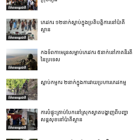
ព័ត៌មានអន្តរជាតិ
ភេរវករ ១២នាក់ស្លាប់ក្នុងប្រតិបត្តិការនៅប៉ាគី
ស្ថាន
ព័ត៌មានអន្តរជាតិ
កងទ័ពកាមេរូនសម្លាប់ភេរវករ ៥នាក់នៅភាគនិរតី
នៃប្រទេស
ព័ត៌មានអន្តរជាតិ
ស្លាប់កម្មករ ២នាក់ក្នុងការវាយប្រហារភេរវកម្ម
ព័ត៌មានអន្តរជាតិ
ការបំផ្ទុះគ្រាប់បែកនៅស្រុកស្វាតបង្ហាញពីបញ្ហា
សន្តសុខនៅប៉ាគីស្ថាន
ព័ត៌មានអន្តរជាតិ