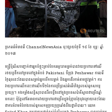
ប្រភពព័ត៌មានពី ChannelNewsAsia ចុះផ្សាយថ្ងៃទី ១៥ ខែ កុម្ភៈ ឆ្នាំ
២០១៧
មន្រ្តីប៉ូលិសបញ្ជាក់ថាអ្នកបំផ្ទុះគ្រាប់បែកអត្តឃាតម្នាក់បានវាយប្រហារទៅលើ
រថយន្តដឹកចៅក្រមនៅក្នុងតំបន់ Pakistani ទីក្រុង Peshawar កាលពី
ថ្ងៃពុធនេះដែលបានសម្លាប់អ្នកបើកបរម្នាក់ និងអ្នកដើរកាត់តាមផ្លូវម្នាក់។ ការ
វាយប្រហារលើកនេះជាលើកទី២នៃការប្រើប្រាស់អំពើហិង្សារបស់ពួកសកម្ម
ប្រយុទ្ធ។ កងកម្លាំងសន្តិសុខបានរឹតបន្តឹងនៅក្នុងប្រទេសប៉ាគីស្ថានជាច្រើនឆ្នាំ
មកនេះ ប៉ុន្តែនៅតែមានការវាយប្រហារជាច្រើនក្នុងប៉ុន្មានថ្ងៃចុងក្រោយនេះដែល
ជាការគំរាមគំហែងរបស់ពួកសកម្មប្រយុទ្ធប្រឆាំងនឹងរដ្ឋាភិបាល។ លោក