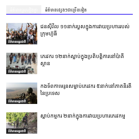
ព័ត៌មានស្រដៀងគ្នា
ព័ត៌មានផ្សេងៗជាច្រើនទៀត
ជនស៊ីវិល ១១នាក់របួសក្នុងការវាយប្រហាររបស់
ក្រុមហ៊ូធី
ព័ត៌មានអន្តរជាតិ
ភេរវករ ១២នាក់ស្លាប់ក្នុងប្រតិបត្តិការនៅប៉ាគី
ស្ថាន
ព័ត៌មានអន្តរជាតិ
កងទ័ពកាមេរូនសម្លាប់ភេរវករ ៥នាក់នៅភាគនិរតី
នៃប្រទេស
ព័ត៌មានអន្តរជាតិ
ស្លាប់កម្មករ ២នាក់ក្នុងការវាយប្រហារភេរវកម្ម
ព័ត៌មានអន្តរជាតិ