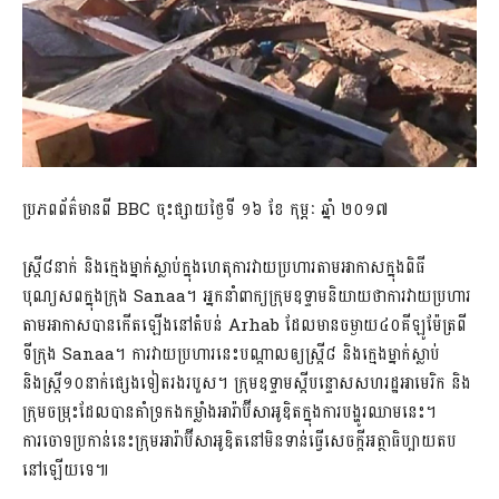
ប្រភពព័ត៌មានពី BBC ចុះផ្សាយថ្ងៃទី ១៦ ខែ កុម្ភៈ ឆ្នាំ ២០១៧
ស្រ្តី៨នាក់ និងក្មេងម្នាក់ស្លាប់ក្នុងហេតុការវាយប្រហារតាមអាកាសក្នុងពិធី
បុណ្យសពក្នុងក្រុង Sanaa។ អ្នកនាំពាក្យក្រុមឧទ្ទាមនិយាយថាការវាយប្រហារ
តាមអាកាសបានកើតឡើងនៅតំបន់ Arhab ដែលមានចម្ងាយ៤០គីឡូម៉ែត្រពី
ទីក្រុង Sanaa។ ការវាយប្រហារនេះបណ្តាលឲ្យស្រ្តី៨ និងក្មេងម្នាក់ស្លាប់
និងស្រ្តី១០នាក់ផ្សេងទៀតរងរបួស។ ក្រុមឧទ្ទាមស្តីបន្ទោសសហរដ្ឋអាមេរិក និង
ក្រុមចម្រុះដែលបានគាំទ្រកងកម្លាំងអារ៉ាប៊ីសាអូឌិតក្នុងការបង្ហូរឈាមនេះ។
ការចោទប្រកាន់នេះក្រុមអារ៉ាប៊ីសាអូឌិតនៅមិនទាន់ធ្វើសេចក្តីអត្ថាធិប្បាយតប
នៅឡើយទេ៕