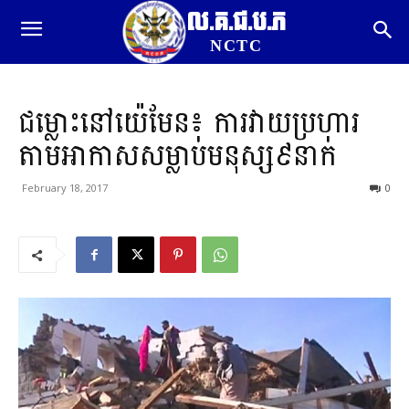
ល.គ.ជ.ប.ភ
NCTC
ជម្លោះនៅយ៉េមែន៖ ការវាយប្រហារ
តាមអាកាសសម្លាប់មនុស្ស៩នាក់
February 18, 2017
0