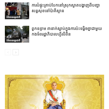
ការបំផ្ទុះគ្រាប់បែកនៅស្រុកស្វាតបង្ហាញពីបញ្ហា
សន្តសុខនៅប៉ាគីស្ថាន
ព័ត៌មានអន្តរជាតិ
ពួកឧទ្ទាម ៣នាក់ស្លាប់ក្នុងការប៉ះទង្គិចគ្នាជាមួយ
កងទ័ពរដ្ឋាភិបាលហ្វីលីពីន
ព័ត៌មានអន្តរជាតិ