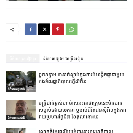
ព័ត៌មានស្រដៀងគ្នា
ព័ត៌មានផ្សេងៗជាច្រើនទៀត
ពួកឧទ្ទាម ៣នាក់ស្លាប់ក្នុងការប៉ះទង្គិចគ្នាជាមួយ
កងទ័ពរដ្ឋាភិបាលហ្វីលីពីន
ព័ត៌មានអន្តរជាតិ
មន្ត្រីជាន់ខ្ពស់ហាម៉ាសអះអាថាក្រុមនេះមិនបាន
សម្លាប់ដោយចេតនា ឬចាប់ជំរិតជនស៊ីវិលក្នុងការ
វាយប្រហារថ្ងៃទី៧ ខែតុលានោះទេ
ព័ត៌មានអន្តរជាតិ
លោកផីអែរផលីយេអំពាវនាវឲ្យរដ្ឋាភិបាល