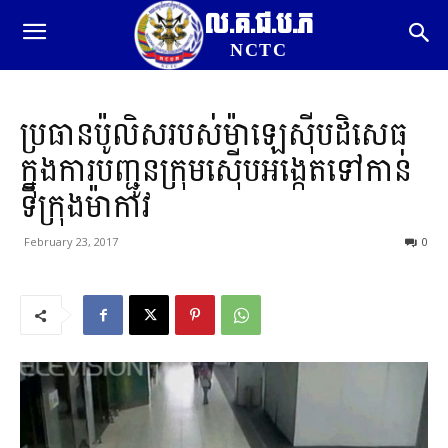
ល.គ.ជ.ប.ភ
NCTC
ប្រធានប៉ូលិសរបស់ម៉ាឡេស៊ីបដិសេធ
ក្នុងការបញ្ជូនក្រុមស៊ើបអង្កេតទៅកាន់
ទីក្រុងម៉ាកាវ
February 23, 2017
0