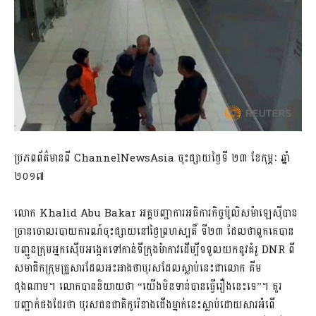
ប្រភពព័ត៌មានពី ChannelNewsAsia ចុះផ្សាយថ្ងៃទី ២៣ ខែកុម្ភៈ ឆ្នាំ
២០១៧
លោក Khalid Abu Bakar អគ្គបញ្ជាការអធិការកិច្ចប៉ូលិសម៉ាឡេស៊ីបាន
ច្រានចោលរបាយការណ៍ចុះផ្សាយនៅថ្ងៃព្រហស្បតិ៍ ទី២៣ ដែលថាពួកគេបាន
បញ្ជូនក្រុមអ្នកស៊ើបអង្កេតទៅកាន់ទីក្រុងម៉ាកាវដើម្បីទទួលយកនូវគំរូ DNR ពី
សមាជិកក្រុមគ្រួសារដែលអះអាងថាបុរសដែលស្លាប់នេះជាលោក គីម
ជុងណាម។ លោកបាននិយាយថា “យើងមិនទាន់បានធ្វើរឿងនេះទេ”។ គួរ
បញ្ជាក់ផងដែរថា បុរសជនជាតិកូរ៉េខាងជើងម្នាក់នេះស្លាប់ដោយសារអំពើ