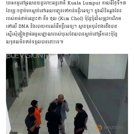
ឃាតកម្មនៅព្រលានយន្តហោះអន្តរជាតិ Kuala Lumpur កាលពីថ្ងៃទី១៣
ខែកុម្ភៈបន្ទាប់មកស្លាប់នៅពេលបញ្ជូនទៅកាន់មន្ទីរពេទ្យ។ ក្នុងលិខិតឆ្លងដែន
របស់គាត់ដាក់ឈ្មោះថា គីម ជុល (Kim Chol) ប៉ុន្តែប៉ូលិសត្រូវការវិភាគ
ទៅលើ DNA និងរបាយការណ៍ពីមន្ទីរពេទ្យ។ ស្ថានទូតកូរ៉េខាងជើងបាន
ស្នើរសុំផ្ទៀងផ្ទាត់អត្តសញ្ញាណរបស់បុរសដែលបានស្លាប់នៅព្រឹកនេះប៉ុន្តែ
លទ្ធផលមិនទាន់ទទួលបាននោះទេ៕