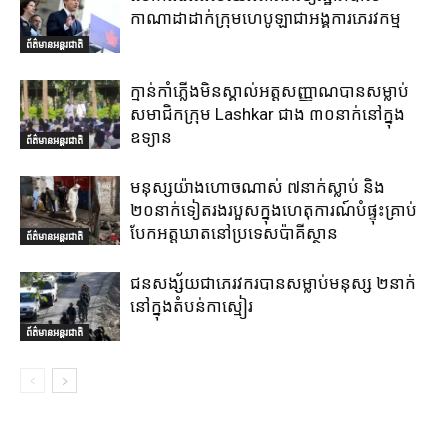
កាណាដាដាក់ក្រុមហេបូឡាជាអង្គការភេរវកម្ម
ព័ត៌មានអន្តរជាតិ
ក្មាន់កាំភ្លើងមិនស្គាល់អត្តសញ្ញាណបានសម្លាប់
សមាជិកក្រុម Lashkar ជាង ៣០នាក់នៅក្នុង
ឧទ្យាន
ព័ត៌មានអន្តរជាតិ
មនុស្សយ៉ាងហោចណាស់ ៧នាក់ស្លាប់ និង
២០នាក់ទៀតរងរបួសក្នុងហេតុការណ៍បំផ្ទុះគ្រាប់
បែកអត្តឃាតនៅប្រទេសប៉ាគីស្ថាន
ព័ត៌មានអន្តរជាតិ
ជនសង្ស័យជាភេរវករបានសម្លាប់មនុស្ស ២នាក់
នៅក្នុងតំបន់កាស្មៀរ
ព័ត៌មានអន្តរជាតិ