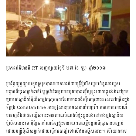
ប្រភពព័ត៌មានពី RT ចេញផ្សាយថ្ងៃទី ២៧ ខែ កុម្ភៈ ឆ្នាំ២០១៧
ប្រព័ន្ធផ្សព្វផ្សាយក្នុងស្រុកបានរាយការណ៍ថាមន្ត្រីប៉ូលិសមួយចំនួនរងរបួស
បន្ទាប់ពីបុរសម្នាក់ពាក់ខ្សែក្រវ៉ាត់អត្តឃាតមួយបានធ្វើឲ្យផ្ទុះដោយខ្លួនឯងនៅច្រក
ចូលទៅស្ថានីយ៍ប៉ូលិសក្នុងស្រុកមួយដែលមានដង់ស៊ីតេប្រជាជនរស់នៅច្រើនក្នុង
ទីក្រុង Constantine ភាគឦសានប្រទេសអាល់ហ្សេរី។ តាមរបាយការណ៍
បានឲ្យដឹងថាជនល្មើសនេះមានគោលបំណងបំផ្ទុះខ្លួនឯងនៅខាងក្នុងស្ថានីយ
ប៉ូលិសនោះទេ ប៉ុន្តែការកំណត់ឲ្យផ្ទុះមានរយៈពេលខ្លីបន្ទាប់ពីត្រូវបានបញ្ឈប់
ដោយមន្ត្រីប៉ូលិសម្នាក់ដោយធ្វើការបាញ់ទៅលើជនល្មើសនោះ។ បើយោងតាម