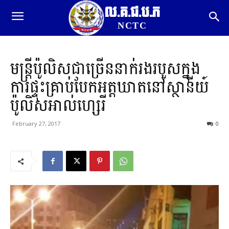
ល.គ.ជ.ប.ភ
NCTC
មន្ត្រីប៉ូលិសជាច្រើននាក់រងរបួសក្នុង
ការផ្ទុះគ្រាប់បែកអត្តឃាតនៅស្ថានីយ៍
ប៉ូលិសអាល់ហ្សេរី
February 27, 2017
0