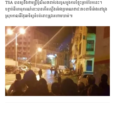
TSA បានឲ្យដឹងថាមន្រ្តីប៉ូលិស៣នាក់រងរបួសក្នុងការបំផ្ទុះគ្រាប់បែកនេះ។
បន្ទាប់ពីហេតុការណ៍នេះបានកើតឡើងម៉ោងប្រមាណជា៨:៣០នាទីម៉ោងនៅក្នុង
ស្រុកកាលពីថ្ងៃអាទិត្យតំបន់នោះត្រូវគេហាមឃាត់៕