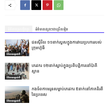
ព័ត៌មានស្រដៀងគ្នា
ព័ត៌មានផ្សេងៗជាច្រើនទៀត
ជនស៊ីវិល ១១នាក់របួសក្នុងការវាយប្រហាររបស់
ក្រុមហ៊ូធី
ព័ត៌មានអន្តរជាតិ
ភេរវករ ១២នាក់ស្លាប់ក្នុងប្រតិបត្តិការនៅប៉ាគី
ស្ថាន
ព័ត៌មានអន្តរជាតិ
កងទ័ពកាមេរូនសម្លាប់ភេរវករ ៥នាក់នៅភាគនិរតី
នៃប្រទេស
ព័ត៌មានអន្តរជាតិ