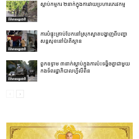
ស្លាប់កម្មករ ២នាក់ក្នុងការវាយប្រហារភេរវកម្ម
ព័ត៌មានអន្តរជាតិ
ការបំផ្ទុះគ្រាប់បែកនៅស្រុកស្វាតបង្ហាញពីបញ្ហា
សន្តសុខនៅប៉ាគីស្ថាន
ព័ត៌មានអន្តរជាតិ
ពួកឧទ្ទាម ៣នាក់ស្លាប់ក្នុងការប៉ះទង្គិចគ្នាជាមួយ
កងទ័ពរដ្ឋាភិបាលហ្វីលីពីន
ព័ត៌មានអន្តរជាតិ