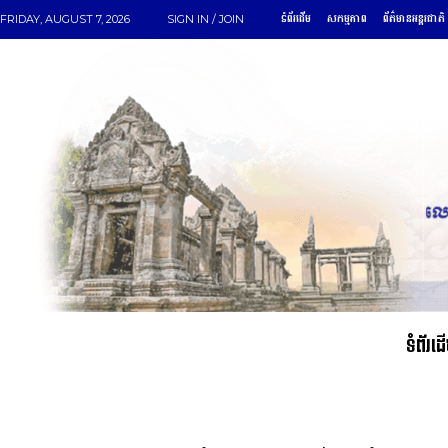
ទំព័រដើម
សកម្មភាព
ព័ត៌មានអន្តរជាតិ
FRIDAY, AUGUST 7, 2026
SIGN IN / JOIN
ទំព័រដ