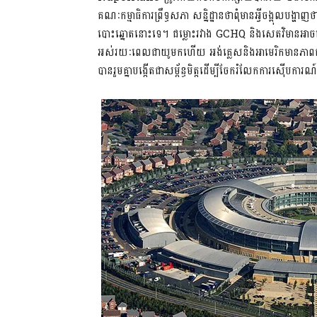
គណៈកម្មាធិការព្រឹទ្ធសភា សន្និដ្ឋានថាពុំមានអ្វីចង្អុលបង្ហ
បោះឆ្នោតនោះទេ។ ជម្លោះរវាង GCHQ និងសេតវិមានអាចធ្វើឲ្
អស់រយៈពេលជាយូមកហើយ អង់គ្លេសនិងអាមេរិកមានភាពជាដ
បានរួមគ្នាបង្កើតជាសម្ព័ន្ធមិត្តដើម្បីចែករំលែកការស៊ើបការណ