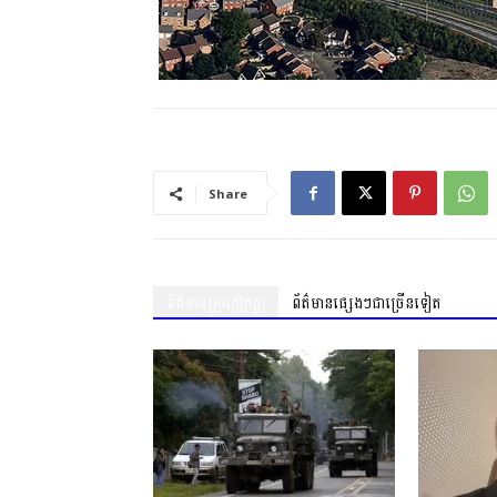
Share
ព័ត៌មានស្រដៀងគ្នា
ព័ត៌មានផ្សេងៗជាច្រើនទៀត