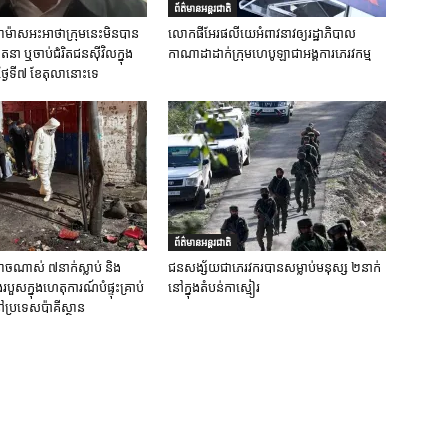
ព័ត៌មានអន្តរជាតិ
ស់ហាម៉ាសអះអាថាក្រុមនេះមិនបាន
លោកផីអែរផលីយេអំពាវនាវឲ្យរដ្ឋាភិបាល
នា ឬចាប់ជំរិតជនស៊ីវិលក្នុង
កាណាដាដាក់ក្រុមហេបូឡាជាអង្គការភេរវកម្ម
ថ្ងៃទី៧ ខែតុលានោះទេ
ព័ត៌មានអន្តរជាតិ
ចណាស់ ៧នាក់ស្លាប់ និង
ជនសង្ស័យជាភេរវករបានសម្លាប់មនុស្ស ២នាក់
ួសក្នុងហេតុការណ៍បំផ្ទុះគ្រាប់
នៅក្នុងតំបន់កាស្មៀរ
ប្រទេសប៉ាគីស្ថាន