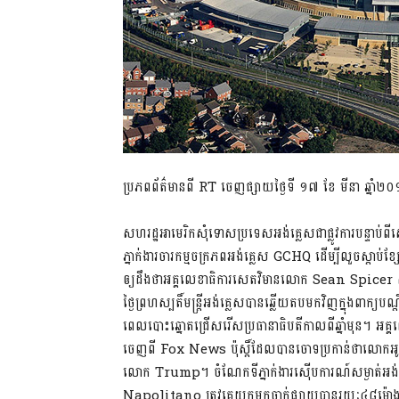
ប្រភពព័ត៌មានពី RT ចេញផ្សាយថ្ងៃទី ១៧ ខែ មីនា ឆ្នាំ២
សហរដ្ឋអាមេរិកសុំទោសប្រទេសអង់គ្លេសជាផ្លូវការបន្ទាប់ពី
ភ្នាក់ងារចារកម្មចក្រភពអង់គ្លេស GCHQ ដើម្បីលួច
ឲ្យដឹងថាអគ្គលេខាធិការសេតវិមានលោក Sean Spicer សុ
ថ្ងៃព្រហស្បតិ៍មន្រ្តីអង់គ្លេសបានឆ្លើយតបមកវិញក្នុងពា
ពេលបោះឆ្នោតជ្រើសរើសប្រធានាធិបតីកាលពីឆ្នាំមុន។ 
ចេញពី Fox News ប៉ុស្តិ៍ដែលបានចោទប្រកាន់ថាលោកអូបាម៉
លោក Trump។ ចំណែកទីភ្នាក់ងារស៊ើបការណ៍សម្ងាត់អង
Napolitano ត្រូវគេយកមកចាក់ផ្សាយបានរយៈ៤៨ម៉ោង 