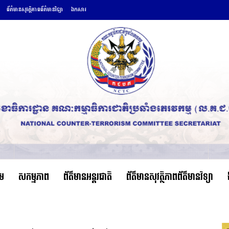
ព័ត៌មានសុវត្ថិភាពព័ត៌មានវិទ្យា
ឯកសារ
ើម
សកម្មភាព
ព័ត៌មានអន្តរជាតិ
ព័ត៌មានសុវត្ថិភាពព័ត៌មានវិទ្យា