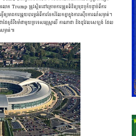
ាញថាលោក Trump ត្រូវស្ថិតនៅក្រោមការត្រួតពិនិត្យមុនឬក៏បន្ទាប់ពីការ
យមានការព្រួយបារម្ភអំពីការចែករំលែកគ្នាក្នុងការស៊ើបការណ៍សម្ងាត់។
ៃគូដ៏រឹងមាំជាមួយប្រទេសអូស្រ្តាលី កាណាដា និងនូវែលសេឡង់ ដែល
៍សម្ងាត់៕