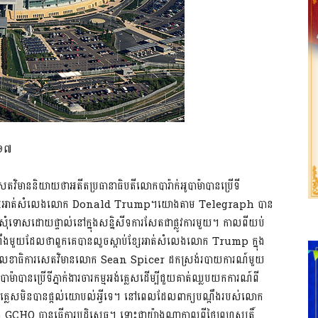
០១៧
សេតវិមាននិយាយថាអតីតប្រធានាធិបតីលោកបារ៉ាក់អូបាម៉ាបានប្រើទី
ស្តាប់ខ្សែអាត់សំលេងលោក Donald Trump។យោងតាម Telegraph បាន
ំទោសដោយផ្ទាល់នៅក្នុងសន្និសីទការសែតជាផ្លូវការមួយ។ កាលពីយប់
ក្យបណ្តឹងមួយដែលថាពួកគេបានលួចស្តាប់ខ្សែអាត់សំលេងលោក Trump ក្នុង
អគ្គលេខាធិការសេតវិមានលោក Sean Spicer ដកស្រង់របាយការណ៍មួយ
ាបានប្រើទីភ្នាក់ងារចារកម្មអង់គ្លេសដើម្បីជួយគាត់ឈ្លបយកការណ៍ពី
់គ្លេសមិនបានផ្តល់យោបល់អ្វីទេ។ នៅពេលដែលពាក្យបណ្តឹងរបស់លោក
GCHQ បានធ្វើការបដិសេធ។ ទោះជាយ៉ាងណាកាលពីថ្ងៃព្រហស្បតិ៍