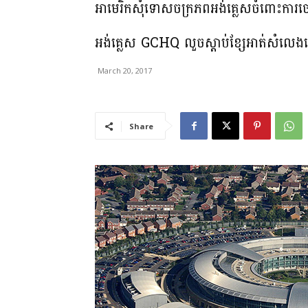
អាមេរិកសុំទោសចក្រភពអង់គ្លេសចំពោះការចោទ
អង់គ្លេស GCHQ លួចស្តាប់ខ្សែអាត់ស
March 20, 2017
Share