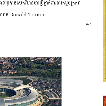
ប្រកាន់សេតវិមានថាប្រើភ្នាក់ងារចារកម្មចក្រភព
ំលេងលោក Donald Trump
0