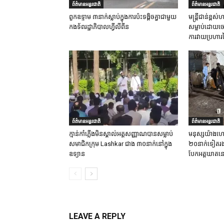
ព័ត៌មានអន្តរជាតិ
ព័ត៌មានអន្តរជាតិ
ពួកឧទ្ទាម ៣នាក់ស្លាប់ក្នុងការប៉ះទង្គិចគ្នាជាមួយ
មន្ត្រីជាន់ខ្ព
កងទ័ពរដ្ឋាភិបាលហ្វីលីពីន
សម្លាប់ដោយចេត
ការវាយប្រហារ
ព័ត៌មានអន្តរជាតិ
ព័ត៌មានអន្តរជាតិ
ក្មាន់កាំភ្លើងមិនស្គាល់អត្តសញ្ញាណបានសម្លាប់
មនុស្សយ៉ាងហោ
សមាជិកក្រុម Lashkar ជាង ៣០នាក់នៅក្នុង
២០នាក់ទៀតរងរប
ឧទ្យាន
បែកអត្តឃាតនៅ
LEAVE A REPLY