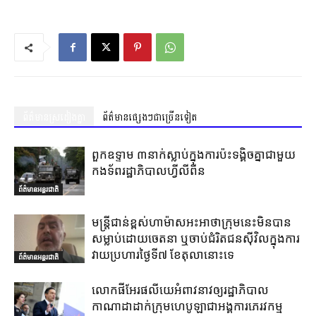
ព័ត៌មានស្រដៀងគ្នា
ព័ត៌មានផ្សេងៗជាច្រើនទៀត
ពួកឧទ្ទាម ៣នាក់ស្លាប់ក្នុងការប៉ះទង្គិចគ្នាជាមួយ
កងទ័ពរដ្ឋាភិបាលហ្វីលីពីន
ព័ត៌មានអន្តរជាតិ
មន្ត្រីជាន់ខ្ពស់ហាម៉ាសអះអាថាក្រុមនេះមិនបាន
សម្លាប់ដោយចេតនា ឬចាប់ជំរិតជនស៊ីវិលក្នុងការ
វាយប្រហារថ្ងៃទី៧ ខែតុលានោះទេ
ព័ត៌មានអន្តរជាតិ
លោកផីអែរផលីយេអំពាវនាវឲ្យរដ្ឋាភិបាល
កាណាដាដាក់ក្រុមហេបូឡាជាអង្គការភេរវកម្ម