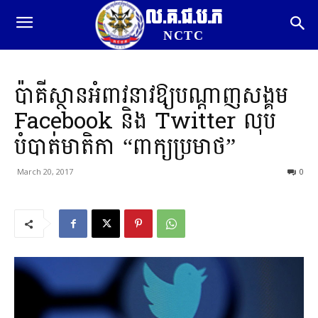
ល.គ.ជ.ប.ភ
NCTC
ប៉ាគីស្ថានអំពាវនាវឱ្យបណ្តាញសង្គម
Facebook និង Twitter លុប
បំបាត់មាតិកា “ពាក្យប្រមាថ”
March 20, 2017
0