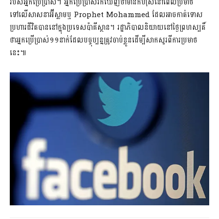
របស់អ្នកប្រើប្រាស់។ អ្នកប្រើប្រាស់រកឃើញថាមានកំហុសនៅពេលប្រមាថ
ទៅលើសាសនាអ៊ីស្លាមឬ Prophet Mohammed ដែលអាចកាត់ទោស
ប្រហារជីវិតបាននៅក្នុងប្រទេសប៉ាគីស្ថាន។ រដ្ឋាភិបាលនិយាយនៅថ្ងៃព្រហស្បតិ៍
ថាអ្នកប្រើប្រាស់១១នាក់ដែលបច្ចុប្បន្នត្រូវចាប់ខ្លួនដើម្បីសាកសួរពីការប្រមាថ
នេះ៕