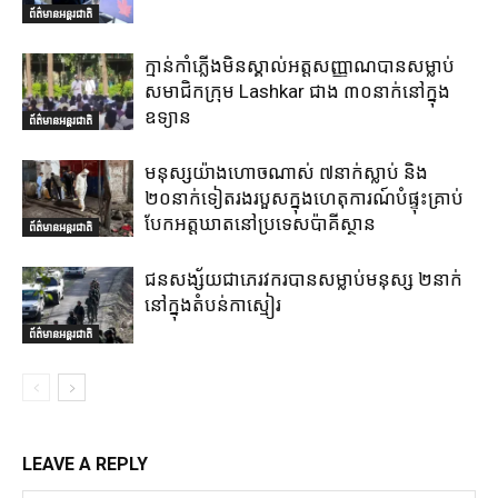
ព័ត៌មានអន្តរជាតិ
ក្មាន់កាំភ្លើងមិនស្គាល់អត្តសញ្ញាណបានសម្លាប់
សមាជិកក្រុម Lashkar ជាង ៣០នាក់នៅក្នុង
ឧទ្យាន
ព័ត៌មានអន្តរជាតិ
មនុស្សយ៉ាងហោចណាស់ ៧នាក់ស្លាប់ និង
២០នាក់ទៀតរងរបួសក្នុងហេតុការណ៍បំផ្ទុះគ្រាប់
បែកអត្តឃាតនៅប្រទេសប៉ាគីស្ថាន
ព័ត៌មានអន្តរជាតិ
ជនសង្ស័យជាភេរវករបានសម្លាប់មនុស្ស ២នាក់
នៅក្នុងតំបន់កាស្មៀរ
ព័ត៌មានអន្តរជាតិ
LEAVE A REPLY