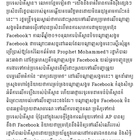
ប្រទេសប៉ាគីស្ថាន។ លោកបន្ថែមទៀតថា “យើងនឹងចាត់វិធានការតឹងរ៉ឹងផ្សេងៗ
ប្រសិនបើរដ្ឋបាលរបស់ពួកគេឆ្លើយតបអវិជ្ជមានដោយមិនអនុវត្តតាមការរិះគន់
នេះ”។ រដ្ឋមន្រ្តីទទួលស្គាល់ថាការដោះស្រាយទៅលើពាក្យប្រមាថលើបណ្តាញ
សង្គមពិតជាអាចធ្វើទៅបានប្រសិនបើមានការសហការជាមួយក្រុមហ៊ុន​
Facebook។ កាលពីឆ្នាំ២០១០តុលាការប៉ាគីស្ថានបិទបណ្តាញសង្គម
Facebook ជាបណ្តោះអាសន្ននៅពេលដែលបណ្តាញសង្គមនេះស្នើរសុំអ្នក
ប្រើប្រាស់ឱ្យចែករំលែកព័ត៌មាន​ Prophet Mohammed។ រដ្ឋាភិបាល
អះអាងថា នៅថ្ងៃព្រហស្បតិ៍បណ្តាញសង្គម Facebook យល់ព្រមបញ្ជូនក្រុម
ការងារទៅកាន់ប្រទេសប៉ាគីស្ថានដើម្បីដោះស្រាយទៅលើបញ្ហាព្រួយ
បារម្ភលើមាតិកានៃ “ពាក្យជេរប្រមាថ” នៅលើបណ្តាញសង្គមនេះ។ អ្នកនាំពាក្យ
ក្រសួងមហាផ្ទៃនិយាយថាការគ្រប់គ្រងបណ្តាញសង្គម Facebook កំពុងសិក្សា
អំពីការលើកឡើងរបស់ប៉ាគីស្ថាន ហើយអាជ្ញាធរទូរគមនាគមន៍ប៉ាគីស្ថានក៏
ពិគ្រោះយោបល់ទៅលើបញ្ហានេះផងដែរ។ បណ្តាញសង្គម Facebook មិន
បានអត្ថាធិប្បាយជាសាធារណៈទៅលើការបញ្ជូនគណៈប្រតិភូទៅកាន់
ប្រទេសប៉ាគីស្ថាន ប៉ុន្តែនៅក្នុងសេចក្តីថ្លែងការណ៍មួយទៅកាន់ AP បានឲ្យ
ដឹងថា Facebook និយាយថាក្រុមហ៊ុននឹងពិនិត្យទៅលើសំណើររបស់
រដ្ឋាភិបាលប៉ាគីស្ថានដោយប្រុងប្រយ័ត្នក្នុងគោលដៅការពារឯកជនភាព និងសិទ្ធិ