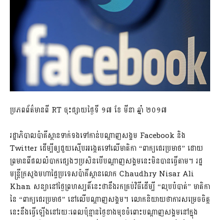
ប្រភពព័ត៌មានពី RT ចុះផ្សាយថ្ងៃទី ១៧ ខែ មីនា ឆ្នាំ ២០១៧
រដ្ឋាភិបាលប៉ាគីស្ថានទាក់ទងទៅកាន់បណ្តាញសង្គម Facebook និង​
Twitter ដើម្បីឲ្យជួយស៊ើបអង្កេតទៅលើមាតិកា “ពាក្យជេរប្រមាថ” ដោយ
ព្រមានពីផលលំបាកផ្សេងៗប្រសិនបើបណ្តាញសង្គមនេះមិនបានធ្វើតាម។ រដ្ឋ
មន្ត្រីក្រសួងមហាផ្ទៃប្រទេសប៉ាគីស្ថានលោក Chaudhry Nisar Ali
Khan សន្យានៅថ្ងៃព្រហស្បតិ៍នេះថានឹងរកគ្រប់វិធីដើម្បី “លុបបំបាត់” មាតិកា
នៃ “ពាក្យជេរប្រមាថ” នៅលើបណ្តាញសង្គម។ លោកនិយាយថាការសម្រេចចិត្ត
នេះនឹងធ្វើឡើងនៅរយៈពេលប៉ុន្មានថ្ងៃខាងមុខចំពោះបណ្តាញសង្គមនៅក្នុង