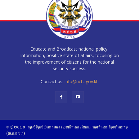
Educate and Broadcast national policy,
Information, positive state of affairs, focusing on
the improvement of citizens for the national
security success.
Contact us:
info@nctc.gov.kh
© ឆ្នាំ២០២០​ ​រក្សាសិទ្ធិ​គ្រប់យ៉ាង​ដោយ​៖​ ​លេខាធិការដ្ឋាននៃគណៈកម្មាធិការជាតិប្រចាំភេរវកម្ម
(ល.គ.ជ.ប.ភ)