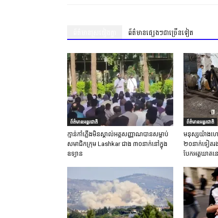
ព័ត៌មានស្រដៀងគ្នា
ព័ត៌មានផ្សេងៗជាច្រើនទៀត
ព័ត៌មានអន្តរជាតិ
ព័ត៌មានអន្តរជាតិ
ក្មាន់កាំភ្លើងមិនស្គាល់អត្តសញ្ញាណបានសម្លាប់
មនុស្សយ៉ាងហោ
សមាជិកក្រុម Lashkar ជាង ៣០នាក់នៅក្នុង
២០នាក់ទៀតរងរប
ឧទ្យាន
បែកអត្តឃាតនៅ