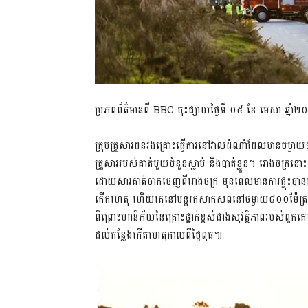
ប្រភពព័ត៌មានពី BBC ចុះផ្សាយថ្ងៃទី ០៥ ខែ មេសា ឆ្នាំ
ក្រុមគ្រួសារជនរងគ្រោះធ្វើការនៅវាលដំណាំដែលមានចម្ងាយ
គ្រួសាររបស់គាត់មួយចំនួនស្លាប់ និងបាត់ខ្លួន។ រោងចក្រនោ
ដោយសារគាត់ចាកចេញពីរោងចក្រ មុនពេលមានការផ្ទុះបា
កើតហេតុ ហើយគេនៅបន្តរកសាកសពនៅចម្ងាយ៨០០ម៉ែត្រ។ ម
ពីព្រោះហានិភ័យនៃគ្រោះថ្នាក់ខ្ពស់ជាងសុវត្ថិភាពរបស
ដល់កន្លែងកើតហេតុកាលពីថ្ងៃពុធ៕