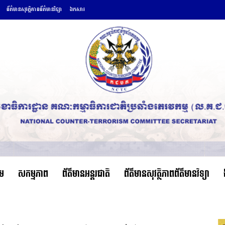
ព័ត៌មានសុវត្ថិភាពព័ត៌មានវិទ្យា
ឯកសារ
ើម
សកម្មភាព
ព័ត៌មានអន្តរជាតិ
ព័ត៌មានសុវត្ថិភាពព័ត៌មានវិទ្យា