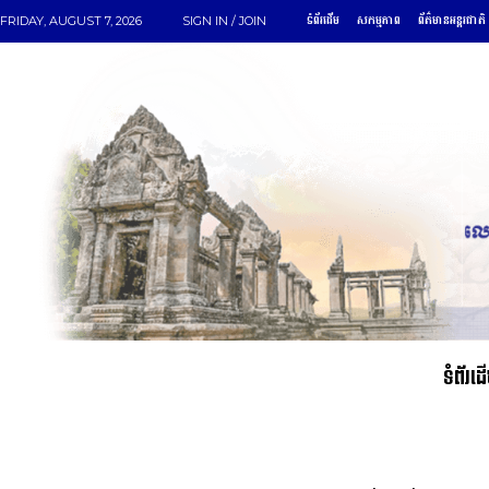
ទំព័រដើម
សកម្មភាព
ព័ត៌មានអន្តរជាតិ
FRIDAY, AUGUST 7, 2026
SIGN IN / JOIN
ទំព័រដ