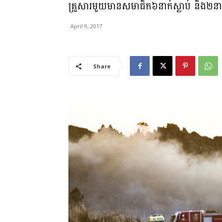
គ្រួសារមួយមានសមាជិក៦នាក់ស្លាប់ និង២នាក់បា
April 9, 2017
Share