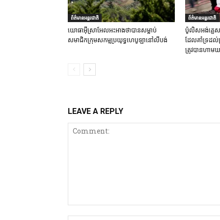
ព័ត៌មានអន្តរជាតិ
ព័ត៌មានអន្តរជាតិ
យោធាអ៊ីស្រាអែលអះអាងថាបានសម្លាប់
ប៉ូលិសអង់គ្លេស
សមាជិកក្រុមសកម្មប្រយុទ្ធហេបូឡានៅលីបង់
ដែលគាំទ្រដល់
ត្រូវបានហាមឃ
LEAVE A REPLY