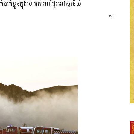
ត់ខ្លួនក្នុងហេតុការណ៍ផ្ទុះនៅស្ថានីយ៍
0