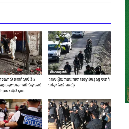
ព័ត៌មានអន្តរជាតិ
ចណាស់ ៧នាក់ស្លាប់ និង
ជនសង្ស័យជាភេរវករបានសម្លាប់មនុស្ស ២នាក់
ួសក្នុងហេតុការណ៍បំផ្ទុះគ្រាប់
នៅក្នុងតំបន់កាស្មៀរ
ប្រទេសប៉ាគីស្ថាន