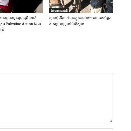
ព័ត៌មានអន្តរជាតិ
ចាប់ខ្លួនមនុស្សជាច្រើននាក់
ស្លាប់ប៉ូលិស ៧នាក់ក្នុងការវាយប្រហាររបស់ពួក
ក្រុម Palestine Action ដែល
សកម្មប្រយុទ្ធនៅប៉ាគីស្ថាន
ាត់