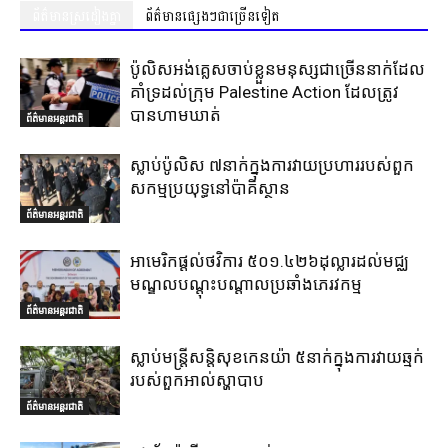
ព័ត៌មានស្រដៀងគ្នា
ព័ត៌មានផ្សេងៗជាច្រើនទៀត
ប៉ូលិសអង់គ្លេសចាប់ខ្លួនមនុស្សជាច្រើននាក់ដែល
គាំទ្រដល់ក្រុម Palestine Action ដែលត្រូវ
បានហាមឃាត់
ព័ត៌មានអន្តរជាតិ
ស្លាប់ប៉ូលិស ៧នាក់ក្នុងការវាយប្រហាររបស់ពួក
សកម្មប្រយុទ្ធនៅប៉ាគីស្ថាន
ព័ត៌មានអន្តរជាតិ
អាមេរិកផ្តល់ថវិការ ៥០១.៤២៦ដុល្លារដល់មជ្ឈ
មណ្ឌលបណ្តុះបណ្តាលប្រឆាំងភេរវកម្ម
ព័ត៌មានអន្តរជាតិ
ស្លាប់មន្ត្រីសន្តិសុខកេនយ៉ា ៥នាក់ក្នុងការវាយឆ្មក់
របស់ពួកអាល់ស្ហាបាប
ព័ត៌មានអន្តរជាតិ