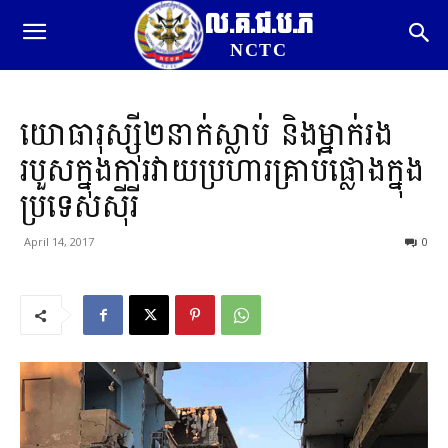
ល.គ.ជ.ប.ភ
NCTC
យោធារុស្ស៊ី២នាក់ស្លាប់ និងម្នាក់រង
របួសក្នុងការវាយប្រហារគ្រាប់ផ្លោងក្នុង
ប្រទេសស៊ីរី
April 14, 2017
0