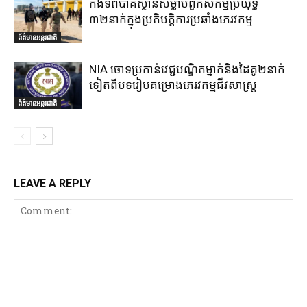
កងទ័ពប៉ាគីស្ថានសម្លាប់ពួកសកម្មប្រយុទ្ធ
៣២នាក់ក្នុងប្រតិបត្តិការប្រឆាំងភេរវកម្ម
ព័ត៌មានអន្តរជាតិ
NIA ចោទប្រកាន់វេជ្ជបណ្ឌិតម្នាក់និងដៃគូ២នាក់
ទៀតពីបទរៀបគម្រោងភេរវកម្មជីវសាស្ត្រ
ព័ត៌មានអន្តរជាតិ
LEAVE A REPLY