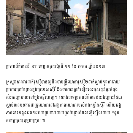
ប្រភពព័ត៌មានពី​ RT ចេញផ្សាយថ្ងៃទី ១១ ខែ មេសា ឆ្នាំ២០១៧
ក្រសួងការពារជាតិរុស្ស៊ីបានឲ្យដឹងថាមន្រ្តីយោធារុស្ស៊ី២នាក់ស្លាប់ក្នុងការវាយ
ប្រហារគ្រាប់ផ្លោងក្នុងប្រទេសស៊ីរី និងទាហានម្នាក់ទៀតរងរបួសធ្ងន់ធ្ងរកំពុង
សំរាកព្យាបាលនៅក្នុងមន្ទីរពេទ្យ។ យោងតាមប្រភពព័ត៌មានជនរងគ្រោះដែល
ស្លាប់មានមុខងារជាគ្រូយោធានៅអង្គភាពយោធារបស់កងកម្លាំងស៊ីរី ហើយអង្គ
ភាពនេះទទួលរងការវាយប្រហារដោយគ្រាប់ផ្លោងដែលធ្វើឡើងដោយ “ពួក
សកម្មប្រយុទ្ធមួយក្រុម”៕