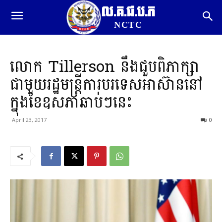
ល.គ.ជ.ប.ភ
NCTC
លោក Tillerson នឹងជួបពិភាក្សា
ជាមួយរដ្ឋមន្រ្តីការបរទេសអាស៊ាននៅ
ក្នុងខែឧសភាឆាប់ៗនេះ
April 23, 2017
0