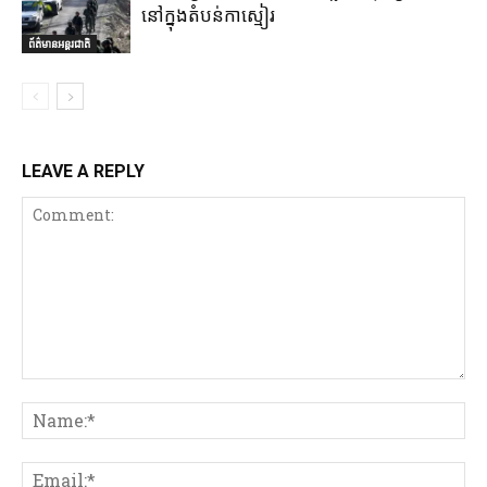
នៅក្នុងតំបន់កាស្មៀរ
ព័ត៌មានអន្តរជាតិ
LEAVE A REPLY