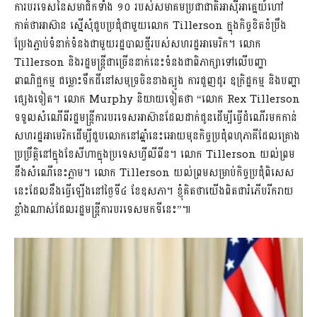
ការបរទេសនៃសមាជិកទាំង ១០ របស់សមាគមប្រជាជាតិអាស៊ីអាគ្នេយ៍ហៅ
កាត់ថាអាស៊ាន ស្នើសុំជួបប្រជុំជាមួយលោក Tillerson ក្នុងកិច្ចខិតខំប្រឹង
ប្រែងភ្ជាប់ទំនាក់ទំនងជាមួយរដ្ឋបាលថ្មីរបស់សហរដ្ឋអាមេរិក។ លោក
Tillerson និងរដ្ឋមន្ត្រីជាច្រើននាក់នេះទំនងជាពិភាក្សាទៅលើបញ្ហា
ពាណិជ្ជកម្ម ជម្លោះទឹកដីនៅសមុទ្រចិនខាងត្បូង ការជួញដូរ ឧក្រិដ្ឋកម្ម និងបញ្ហា
ផ្សេងទៀត។ លោក Murphy និយាយទៀតថា “លោក Rex Tillerson
ទទួលសំណើពីរដ្ឋមន្រ្តីការបរទេសអាស៊ានដែលដាក់ជូនដើម្បីធ្វើដំណើរមកកាន់
សហរដ្ឋអាមេរិកដើម្បីជួបលោកនៅឆ្នាំនេះអោយមុនកិច្ចប្រជុំពហុភាគីដែលគ្រោង
ប្រប្រឹត្តិនៅក្នុងខែសីហាក្នុងប្រទេសហ្វីលីពីន។ លោក Tillerson យល់ព្រម
នឹងសំណើនេះភ្លាម។ លោក Tillerson យល់ព្រមសម្រាប់កិច្ចប្រជុំពិសេស
នេះដែលនឹងធ្វើឡើងនៅថ្ងៃទី៤ ខែឧសភា។ ខ្ញុំគិតថាយើងពិតជារំភើបរីករាយ
ខ្លាំងណាស់ដែលរដ្ឋមន្រ្តីការបរទេសមកទីនេះ”៕