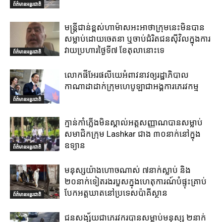
ព័ត៌មានអន្តរជាតិ
មន្ត្រីជាន់ខ្ពស់ហាម៉ាសអះអាថាក្រុមនេះមិនបាន
សម្លាប់ដោយចេតនា ឬចាប់ជំរិតជនស៊ីវិលក្នុងការ
វាយប្រហារថ្ងៃទី៧ ខែតុលានោះទេ
ព័ត៌មានអន្តរជាតិ
លោកផីអែរផលីយេអំពាវនាវឲ្យរដ្ឋាភិបាល
កាណាដាដាក់ក្រុមហេបូឡាជាអង្គការភេរវកម្ម
ព័ត៌មានអន្តរជាតិ
ក្មាន់កាំភ្លើងមិនស្គាល់អត្តសញ្ញាណបានសម្លាប់
សមាជិកក្រុម Lashkar ជាង ៣០នាក់នៅក្នុង
ឧទ្យាន
ព័ត៌មានអន្តរជាតិ
មនុស្សយ៉ាងហោចណាស់ ៧នាក់ស្លាប់ និង
២០នាក់ទៀតរងរបួសក្នុងហេតុការណ៍បំផ្ទុះគ្រាប់
បែកអត្តឃាតនៅប្រទេសប៉ាគីស្ថាន
ព័ត៌មានអន្តរជាតិ
ជនសង្ស័យជាភេរវករបានសម្លាប់មនុស្ស ២នាក់