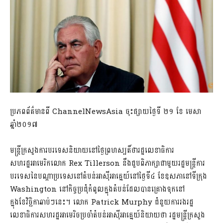
ប្រភពព័ត៌មានពី ChannelNewsAsia ចុះផ្សាយថ្ងៃទី ២១ ខែ មេសា
ឆ្នាំ២០១៧
មន្រ្តីក្រសួងការបរទេសនិយាយនៅថ្ងៃព្រហស្បតិ៍ថារដ្ឋលេខាធិការ
សហរដ្ឋអាមេរិកលោក Rex Tillerson នឹងជួបពិភាក្សាជាមួយរដ្ឋមន្ត្រីការ
បរទេសនៃបណ្តាប្រទេសនៅតំបន់អាស៊ីអាគ្នេយ៍នៅថ្ងៃទី៤ ខែឧសភានៅទីក្រុង
Washington នៅកិច្ចប្រជុំកំពូលក្នុងតំបន់ដែលបានគ្រោងទុកនៅ
ក្នុងខែវិច្ឆិកាឆាប់ៗនេះ។ លោក Patrick Murphy ជំនួយការរងរដ្ឋ
លេខាធិការសហរដ្ឋអាមេរិចប្រចាំតំបន់អាស៊ីអាគ្នេយ៍និយាយថា រដ្ឋមន្ត្រីក្រសួង