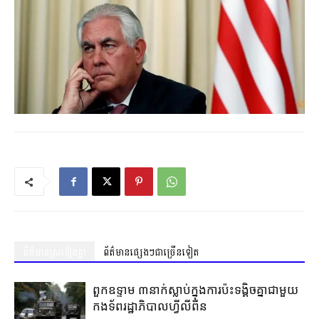
ព័ត៌មានស្រដៀងគ្នា
ព័ត៌មានផ្សេងៗជាច្រើនទៀត
ពួកឧទ្ទាម ៣នាក់ស្លាប់ក្នុងការប៉ះទង្គិចគ្នាជាមួយ
កងទ័ពរដ្ឋាភិបាលហ្វីលីពីន