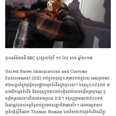
ប្រភពព័ត៌មានពី BBC ចុះផ្សាយថ្ងៃទី ១១ ខែឧ សភា ឆ្នាំ២០១៧
United States Immigrations and Customs
Enforcement (ICE) ចាប់ខ្លួនមនុស្ស១,៣៧៨នាក់ក្នុងរយៈពេលប្រមាណ
ជា៦សប្តាហ៍ក្នុងប្រត្តិការបង្រ្កាបក្មេងទំនើងក្នុងប្រទេស។ មនុស្ស១,០៩៥នាក់ ជា
សមាជិកក្មេងទំនើង និងមនុស្ស២៣៨នាក់ទៀតជាប់ចោទកម្រិតព្រហ្មទណ្ឌ ឬ
កម្រិតស្រាលនេះបើយោងតាមប្រភព ICE។ មនុស្សប្រមាណជា៩០០នាក់
ដែលត្រូវបានសមត្ថកិច្ចចាប់ខ្លួនមានសញ្ញាតិជាអាមេរិក។ លោកអគ្គនាយក
ប្រតិបត្តិស្តីទីលោក Thomas Homan បាននិយាយថាក្មេងទំនើងលើផ្លូវ