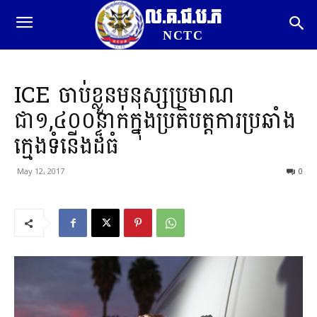
ល.គ.ជ.ប.ភ
NCTC
ICE ចាប់ខ្លួនមនុស្សប្រមាណ
ជា១,៤០០នាក់ក្នុងប្រតិបត្តការប្រឆាំង
ក្មេងទំនើងដ៏ធំ
May 12, 2017
0