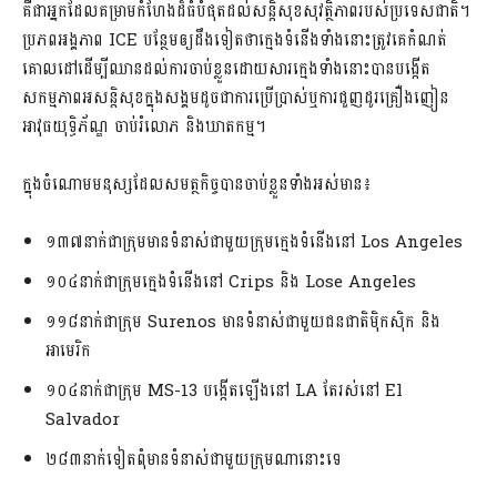
គឺជាអ្នកដែលគម្រាមកំហែងដ៏ធំបំផុតដល់សន្តិសុខសុវត្ថិភាពរបស់ប្រទេសជាតិ។
ប្រភពអង្គភាព ICE បន្ថែមឲ្យដឹងទៀតថាក្មេងទំនើងទាំងនោះត្រូវគេកំណត់
គោលដៅដើម្បីឈានដល់ការចាប់ខ្លួនដោយសារក្មេងទាំងនោះបានបង្កើត
សកម្មភាពអសន្តិសុខក្នុងសង្គមដូចជាការប្រើប្រាស់ឬការជួញដូរគ្រឿងញៀន
អាវុធយុទ្ធិភ័ណ្ឌ ចាប់រំលោភ និងឃាតកម្ម។
ក្នុងចំណោមមនុស្សដែលសមត្ថកិច្ចបានចាប់ខ្លួនទាំងអស់មាន៖
១៣៧នាក់ជាក្រុមមានទំនាស់ជាមួយក្រុមក្មេងទំនើងនៅ Los Angeles
១០៤នាក់ជាក្រុមក្មេងទំនើងនៅ Crips និង Lose Angeles
១១៨នាក់ជាក្រុម Surenos មានទំនាស់ជាមួយជនជាតិម៉ិកស៊ិក និង
អាមេរិក
១០៤នាក់ជាក្រុម MS-13 បង្កើតឡើងនៅ LA តែរស់នៅ El
Salvador
២៨៣នាក់ទៀតពុំមានទំនាស់ជាមួយក្រុមណានោះទេ