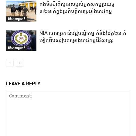
កងទ័ពប៉ាគីស្ថានសម្លាប់ពួកសកម្មប្រយុទ្ធ
៣២នាក់ក្នុងប្រតិបត្តិការប្រឆាំងភេរវកម្ម
ព័ត៌មានអន្តរជាតិ
NIA ចោទប្រកាន់វេជ្ជបណ្ឌិតម្នាក់និងដៃគូ២នាក់
ទៀតពីបទរៀបគម្រោងភេរវកម្មជីវសាស្ត្រ
ព័ត៌មានអន្តរជាតិ
LEAVE A REPLY