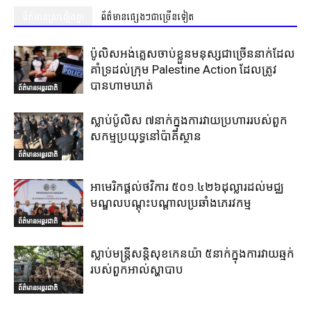
ព័ត៌មានស្រដៀងគ្នា
ព័ត៌មានផ្សេងៗជាច្រើនទៀត
ប៉ូលិសអង់គ្លេសចាប់ខ្លួនមនុស្សជាច្រើននាក់ដែល
គាំទ្រដល់ក្រុម Palestine Action ដែលត្រូវ
បានហាមឃាត់
ព័ត៌មានអន្តរជាតិ
ស្លាប់ប៉ូលិស ៧នាក់ក្នុងការវាយប្រហាររបស់ពួក
សកម្មប្រយុទ្ធនៅប៉ាគីស្ថាន
ព័ត៌មានអន្តរជាតិ
អាមេរិកផ្តល់ថវិការ ៥០១.៤២៦ដុល្លារដល់មជ្ឈ
មណ្ឌលបណ្តុះបណ្តាលប្រឆាំងភេរវកម្ម
ព័ត៌មានអន្តរជាតិ
ស្លាប់មន្ត្រីសន្តិសុខកេនយ៉ា ៥នាក់ក្នុងការវាយឆ្មក់
របស់ពួកអាល់ស្ហាបាប
ព័ត៌មានអន្តរជាតិ