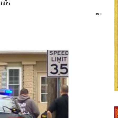
មេរិក
0