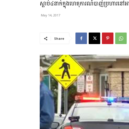
ស្លាប់៤នាក់ក្នុងហេតុការណ៍បាញ់ប្រហារនៅអា
May 14, 2017
Share