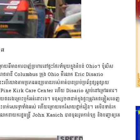
០១៧
ប់ក្រោយពីមានការបាញ់ប្រហារនៅផ្ទះថែរទាំមួយក្នុងតំបន់ Ohio។ ប៉ូលិស
្រពីរាជធានី Columbus ក្រុង Ohio គឺលោក Eric Disario
នេះបើយោងតាមប្រភពអនុប្រធានរបស់គាត់បានប្រាប់ប្រព័ន្ធផ្សព្វផ្សាយ
ងហាង Pine Kirk Care Center ហើយ Disario ស្លាប់នៅក្រៅអគារ។
ិចជាមួយជនរងគ្រោះឬក៏អត់នោះទេ។ មនុស្ស២៣នាក់ក្នុងផ្ទះត្រូវគេជម្លៀសចេញ
នោះចាក់សោរទ្វាទាំងអស់ ហើយក្រោយមករំសាយថ្នាក់រៀន។ គេមិនទាន់រក
យករដ្ឋមន្រ្តី John Kasich បានចូលរួមកាន់ទុក្ខ និងបញ្ជាឲ្យគេ