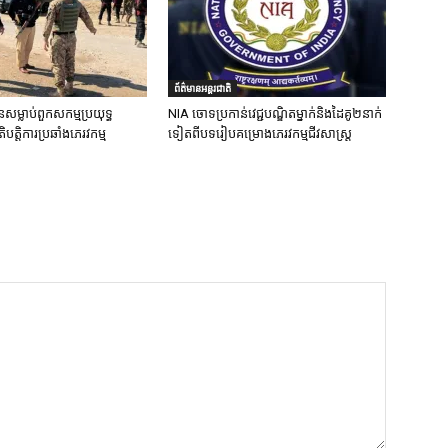
ព័ត៌មានអន្តរជាតិ
នសម្លាប់ពួកសកម្មប្រយុទ្ធ
NIA ចោទប្រកាន់វេជ្ជបណ្ឌិតម្នាក់និងដៃគូ២នាក់
ិបត្តិការប្រឆាំងភេរវកម្ម
ទៀតពីបទរៀបគម្រោងភេរវកម្មជីវសាស្ត្រ