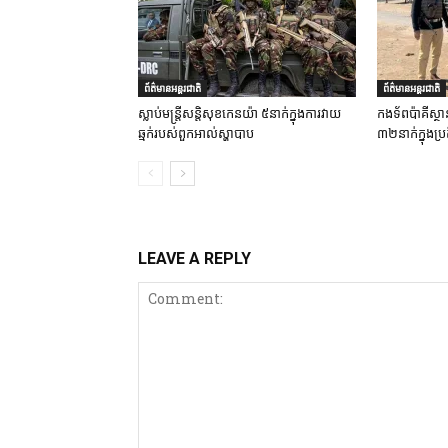
ព័ត៌មានអន្តរជាតិ
ព័ត៌មានអន្តរជាតិ
ស្លាប់មន្ត្រីសន្តិសុខកេនយ៉ា ៥នាក់ក្នុងការវាយ
កងទ័ពប៉ាគីស្ថា
ឆ្មក់របស់ពួកអាល់ស្ហាបាប
៣២នាក់ក្នុងប្រត
LEAVE A REPLY