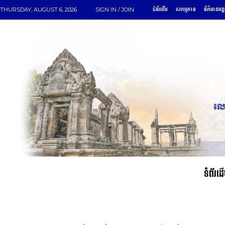
ទំព័រដើម
សកម្មភាព
ព័ត៌មានអន្
THURSDAY, AUGUST 6, 2026
SIGN IN / JOIN
ទំព័រដ