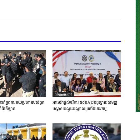
ព័ត៌មានអន្តរជាតិ
នាក់ក្នុងការវាយប្រហាររបស់ពួក
អាមេរិកផ្តល់ថវិការ ៥០១.៤២៦ដុល្លារដល់មជ្ឈ
ៅប៉ាគីស្ថាន
មណ្ឌលបណ្តុះបណ្តាលប្រឆាំងភេរវកម្ម