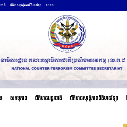
តរជាតិ
ព័ត៌មានសុវត្ថិភាពព័ត៌មានវិទ្យា
ឯកសារ
ើម
សកម្មភាព
ព័ត៌មានអន្តរជាតិ
ព័ត៌មានសុវត្ថិភាពព័ត៌មានវិទ្យា