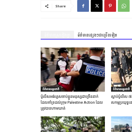
Share
ព័ត៌មានស្រដៀងគ្នា
ព័ត៌មានផ្សេងៗជាច្រើនទៀត
ព័ត៌មានអន្តរជាតិ
ព័ត៌មានអន្តរជាតិ
ប៉ូលិសអង់គ្លេសចាប់ខ្លួនមនុស្សជាច្រើននាក់
ស្លាប់ប៉ូលិស ៧
ដែលគាំទ្រដល់ក្រុម Palestine Action ដែល
សកម្មប្រយុទ្ធន
ត្រូវបានហាមឃាត់