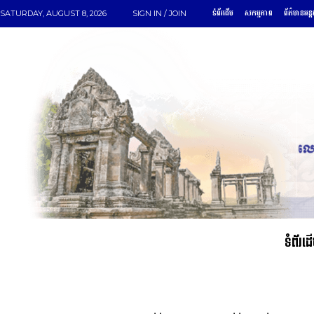
ទំព័រដើម
សកម្មភាព
ព័ត៌មានអន្ត
SATURDAY, AUGUST 8, 2026
SIGN IN / JOIN
ទំព័រដ