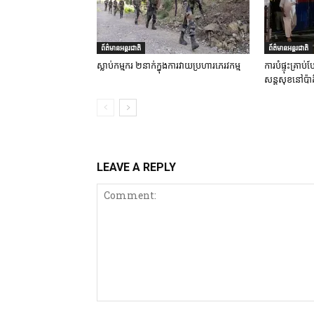
ព័ត៌មានអន្តរជាតិ
ព័ត៌មានអន្តរជាតិ
ស្លាប់កម្មករ ២នាក់ក្នុងការវាយប្រហារភេរវកម្ម
ការបំផ្ទុះគ្រា
សន្តសុខនៅប៉ាគ
LEAVE A REPLY