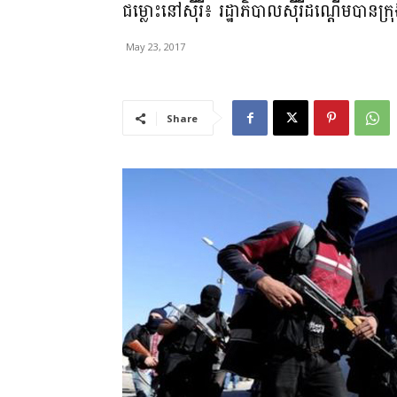
ជម្លោះនៅស៊ីរី៖ រដ្ឋាភិបាលស៊ីរីដណ្តើមបានក
May 23, 2017
Share