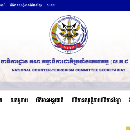
រជាតិ
ព័ត៌មានសុវត្ថិភាពព័ត៌មានវិទ្យា
ឯកសារ
ើម
សកម្មភាព
ព័ត៌មានអន្តរជាតិ
ព័ត៌មានសុវត្ថិភាពព័ត៌មានវិទ្យា