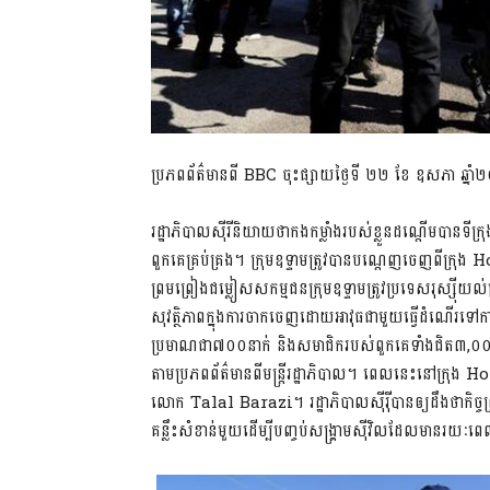
ប្រភពព័ត៌មានពី BBC ចុះផ្សាយថ្ងៃទី ២២ ខែ ឧសភា ឆ្នា
រដ្ឋាភិបាលស៊ីរីនិយាយថាកងកម្លាំងរបស់ខ្លួនដណ្តើមបានទីក
ពួកគេគ្រប់គ្រង។ ក្រុមឧទ្ទាមត្រូវបានបណ្តេញចេញពីក្រុង Hom
ព្រមព្រៀងជម្លៀសសកម្មជនក្រុមឧទ្ទាមត្រូវប្រទេសរុស្ស៊ីយល់ព
សុវត្ថិភាពក្នុងការចាកចេញដោយអាវុធជាមួយធ្វើដំណើរទៅកាន
ប្រមាណជា៧០០នាក់ និងសមាជិករបស់ពួកគេទាំងជិត៣,០០
តាមប្រភពព័ត៌មានពីមន្រ្តីរដ្ឋាភិបាល។ ពេលនេះនៅក្
លោក Talal Barazi។ រដ្ឋាភិបាលស៊ីរ៉ីបានឲ្យដឹងថាកិច្ចព
គន្លឹះសំខាន់មួយដើម្បីបញ្ចប់សង្គ្រាមស៊ីវិលដែលមានរយៈព