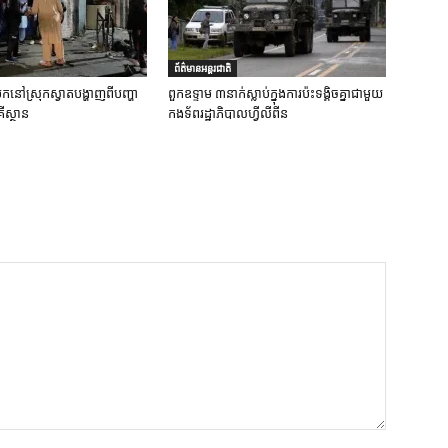
ព័ត៌មានអន្តរជាតិ
ប់បែកនៅស្រុកស្វាតបង្ហាញពីបញ្ហា
ពួកឧទ្ទាម ៣នាក់ស្លាប់ក្នុងការប៉ះទង្គិចគ្នាជាមួយ
ីស្ថាន
កងទ័ពរដ្ឋាភិបាលហ្វីលីពីន