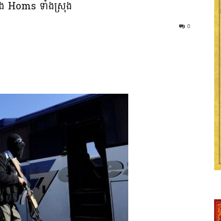
្រុង Homs ទាំងស្រុង
0