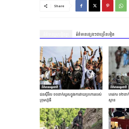
Share
ព័ត៌មានស្រដៀងគ្នា
ព័ត៌មានផ្សេងៗជាច្រើនទៀត
ព័ត៌មានអន្តរជាតិ
ព័ត៌មានអន្តរជាតិ
ជនស៊ីវិល ១១នាក់របួសក្នុងការវាយប្រហាររបស់
ភេរវករ ១២នាក់ស្
ក្រុមហ៊ូធី
ស្ថាន