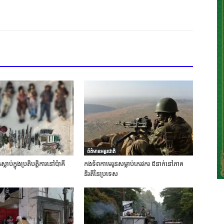
ព័ត៌មានអន្តរជាតិ
លាប់ក្នុងប្រតិបត្តិការនៅប៉ាគី
កងទ័ពកាមេរូនសម្លាប់ភេរវករ ៥នាក់នៅភាគ
និរតីនៃប្រទេស