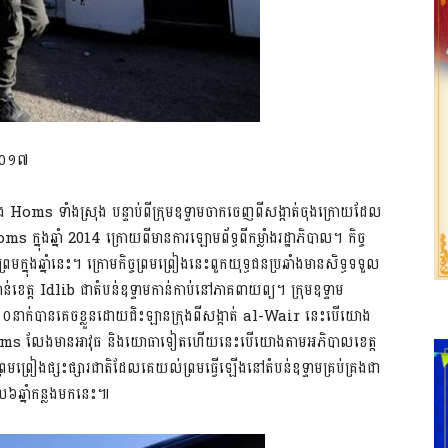
ំ២០១៧
្រុង Homs ទាំងស្រុង បន្ទាប់ពីក្រុមឧទ្ទាមចាកចេញពីសង្កាត់ចុងក្រោយដែល
s ក្នុងឆ្នាំ 2014 ក្រោយពីមានការឡោមព័ទ្ធពីកម្លាំងរដ្ឋាភិបាល។ កិច្ច
្រមក្នុងឆ្នាំនេះ។ ក្រោមកិច្ចព្រមព្រៀងនេះពួកយុទ្ធជនប្រឆាំងមានសិទ្ធទទួល
់ខេត្ត Idlib ជាតំបន់ឧទ្ទាមកាន់កាប់នៅភាគពាយព្យ។ ក្រុមឧទ្ទាម
០នាក់បានគេចខ្លួនដោយជិះឡានក្រុងពីសង្កាត់ al-Wair នេះបើយោង
រុង Homs លែងមានអាវុធ និងយោធាទៀតហើយនេះបើយោងតាមអភិបាលខេត្ត
្រមព្រៀងផ្សះផ្សារជាតិដែលគេយល់ព្រមធ្វើឡើងនៅតំបន់ឧទ្ទាមគ្រប់គ្រងជា
េល៦ឆ្នាំកន្លងមកនេះ៕