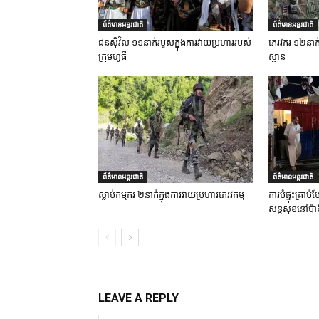
ព័ត៌មានអន្តរជាតិ
ព័ត៌មានអន្តរជាតិ
ជនស៊ីវិល ១១នាក់របួសក្នុងការវាយប្រហាររបស់
ភេរវករ ១២នាក់ស្
ក្រុមហ៊ូធី
ស្ថាន
ព័ត៌មានអន្តរជាតិ
ព័ត៌មានអន្តរជាតិ
ស្លាប់កម្មករ ២នាក់ក្នុងការវាយប្រហារភេរវកម្ម
ការបំផ្ទុះគ្រា
សន្តសុខនៅប៉ាគ
LEAVE A REPLY