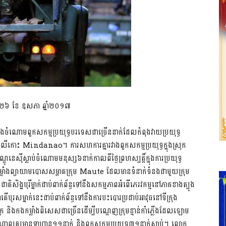
 ២៦ ខែ ឧសភា ឆ្នាំ២០១៧
ានក្នុងចំណោមពួកសកម្មប្រយុទ្ធបរទេសជាច្រើននាក់ដែលកំពុងវាយប្រយុទ្ធ
នៅលើកោះ Mindanao។ ការសហការគ្នារវាងពួកសកម្មប្រយុទ្ធក្នុងស្រុក
ស៊ីស្លាប់ចំណោមមនុស្ស៦នាក់កាលពីថ្ងៃព្រហស្បត្តិ៍ក្នុងការប្រយុទ្ធ
្លាំងព្យាយាមបោសសម្អាតក្រុម Maute ដែលមានទំនាក់ទំនងជាមួយក្រុម
តិសិង្ហបុរីម្នាក់ជាប់ពាក់ព័ន្ធទៅនឹងសកម្មភាពអំពើភេរវកម្មនៅភាគខាងត្បូង
តើបុរសម្នាក់នេះជាប់ពាក់ព័ន្ធទៅនឹងការបះបោរប្រដាប់អាវុធនៅទីក្រុង
រ និងកងកម្លាំងពិសេសជាច្រើនដើម្បីបណ្តេញក្រុមខ្មាន់កាំភ្លើងដែលឡោម
ណ្តាលឲ្យមានទាហាន១១នាក់ និងពួកសកម្មប្រយុទ្ធ៣១នាក់ស្លាប់។ លោក