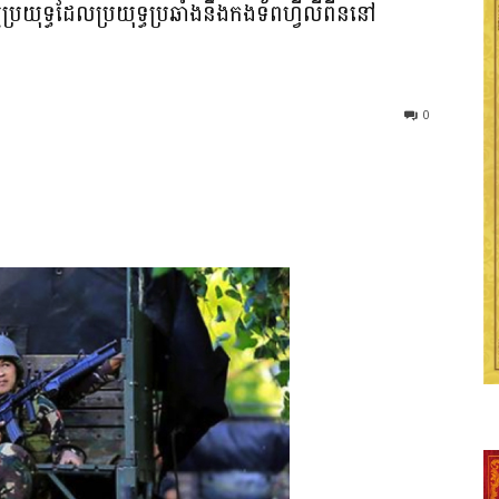
យុទ្ធដែលប្រយុទ្ធប្រឆាំងនឹងកងទ័ពហ្វីលីពីននៅ
0