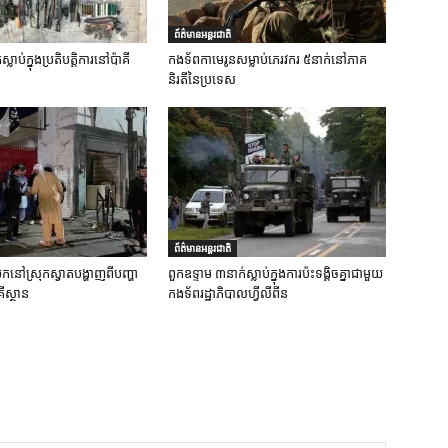
ព័ត៌មានអន្តរជាតិ
លាប់ក្នុងប្រតិបត្តិការនៅប៉ាគី
កងទ័ពកាមេរូនសម្លាប់ភេរវករ ៥នាក់នៅភាគ
និរតីនៃប្រទេស
ព័ត៌មានអន្តរជាតិ
ប់បែកនៅស្រុកស្វាតបង្ហាញពីបញ្ហា
ពួកឧទ្ទាម ៣នាក់ស្លាប់ក្នុងការប៉ះទង្គិចគ្នាជាមួយ
ីស្ថាន
កងទ័ពរដ្ឋាភិបាលហ្វីលីពីន