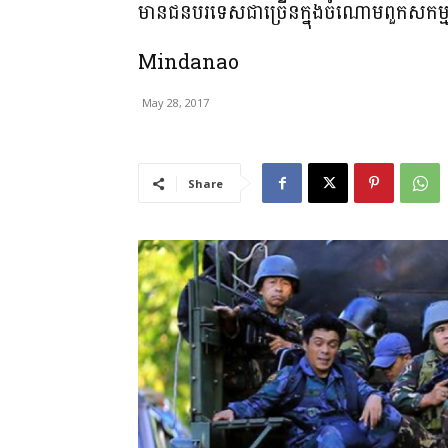
មានជនបរទេសជាច្រើនក្នុងចំណោមពួកសកម្មប្រ
Mindanao
May 28, 2017
Share