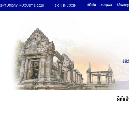
ទំព័រដើម
សកម្មភាព
ព័ត៌មានអន្ត
SATURDAY, AUGUST 8, 2026
SIGN IN / JOIN
ទំព័រដ