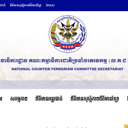
រជាតិ
ព័ត៌មានសុវត្ថិភាពព័ត៌មានវិទ្យា
ឯកសារ
ើម
សកម្មភាព
ព័ត៌មានអន្តរជាតិ
ព័ត៌មានសុវត្ថិភាពព័ត៌មានវិទ្យា