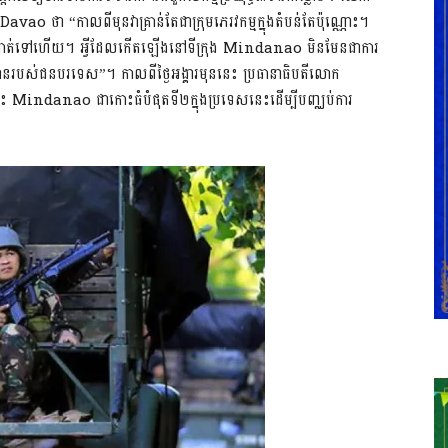
vao ថា “កាលពីមុនវាគ្រាន់តែជាក្រុមភេរវកម្មក្នុងតំបន់តែប៉ុណ្ណោះ។
អ៊ីស្លាមបាត់ទៅហើយ។ អ្វីដែលកើតឡើងនៅទីក្រុង Mindanao មិនមែនជាការ
នពានរបស់ជនបរទេស”។ កាលពីថ្ងៃអង្គារមុននេះ ប្រធានាធិបតីលោក
 Mindanao ជាកោះធំបំផុតទី២ក្នុងប្រទេសនេះដើម្បីបញ្ឈប់ការ