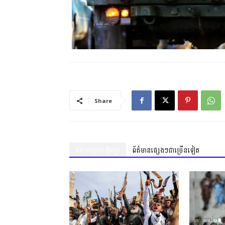
Share
ព័ត៌មានស្រដៀងគ្នា
ព័ត៌មានផ្សេងៗជាច្រើនទៀត