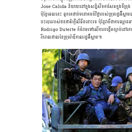
Jose Calida និយាយនៅក្នុងសន្និសីទកាសែតក្នុងទីក្រុង Da
ប៉ុន្តែពេលនេះ ពួកគេជាប់មនោគមន៍វិជ្ជារបស់ក្រុមរដ្ឋ
បះបោររបស់ជនជាតិហ្វីលីពីននោះទេ ប៉ុន្តែវាគឺជាការឈ្លា
Rodrigo Duterte ក៏គំរាមទៅលើការបង្កើតច្បាប់នៅកោះ
រីករាលដាលនៃក្រុមរ៉ាឌីកាលរដ្ឋអ៊ីស្លាម៕