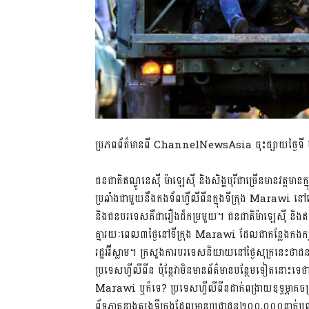
ប្រភពព័ត៌មានពី ChannelNewsAsia ចុះផ្សាយថ្ងៃទី
ជនជាតិឥណ្ឌូនេស៊ី ម៉ាឡេស៊ី និងសិង្ហបុរីជាច្រើនមានវត្តម
ប្រឆាំងជាមួយនឹងកងទ័ពហ្វីលីពីនក្នុងទីក្រុង Marawi 
និងជនបរទេសគឺជារឿងដ៏កម្រមួយ។ ជនជាតិម៉ាឡេស៊ី និងឥណ្ឌូនេ
គ្នារយៈពេល៣ថ្ងៃនៅទីក្រុង Marawi ដែលជាកន្លែងកងកម
រដ្ឋអ៊ីស្លាម។ ក្រសួងការបរទេសនិយាយនៅថ្ងៃសុក្រនេះថាជនជា
ប្រទេសហ្វីលីពីន ប៉ុន្តែវាមិនមានព័ត៌មានបន្ថែមទៀតនោះទេថា
Marawi ឬក៏ទេ? ប្រទេសហ្វីលីពីនដាក់ពង្រាយឧទ្ធម្ភាគចក្
ព័ទ្ធភាគខាងត្បូងទីក្រុងដែលមានប្រជាជន២០០,០០០នាក់ប