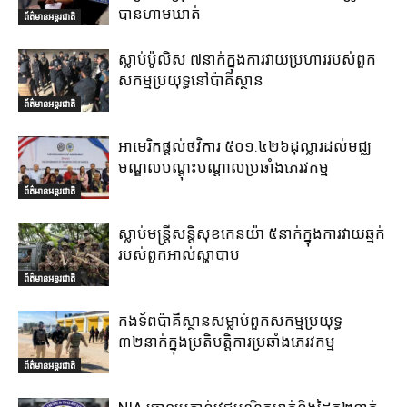
បានហាមឃាត់
ព័ត៌មានអន្តរជាតិ
ស្លាប់ប៉ូលិស ៧នាក់ក្នុងការវាយប្រហាររបស់ពួក
សកម្មប្រយុទ្ធនៅប៉ាគីស្ថាន
ព័ត៌មានអន្តរជាតិ
អាមេរិកផ្តល់ថវិការ ៥០១.៤២៦ដុល្លារដល់មជ្ឈ
មណ្ឌលបណ្តុះបណ្តាលប្រឆាំងភេរវកម្ម
ព័ត៌មានអន្តរជាតិ
ស្លាប់មន្ត្រីសន្តិសុខកេនយ៉ា ៥នាក់ក្នុងការវាយឆ្មក់
របស់ពួកអាល់ស្ហាបាប
ព័ត៌មានអន្តរជាតិ
កងទ័ពប៉ាគីស្ថានសម្លាប់ពួកសកម្មប្រយុទ្ធ
៣២នាក់ក្នុងប្រតិបត្តិការប្រឆាំងភេរវកម្ម
ព័ត៌មានអន្តរជាតិ