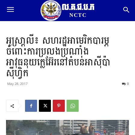
ល.គ.ជ.ប.ភ
NCTC
អូស្រា្តលី៖ សហរដ្ឋអាមេរិកបារម្ភ
ចំពោះការប្រលងប្រណាំង
អាវុធនុយក្លេអ៊ែរនៅតំបន់អាស៊ីប៉ា
ស៊ីហ្វិក
May 28, 2017
0