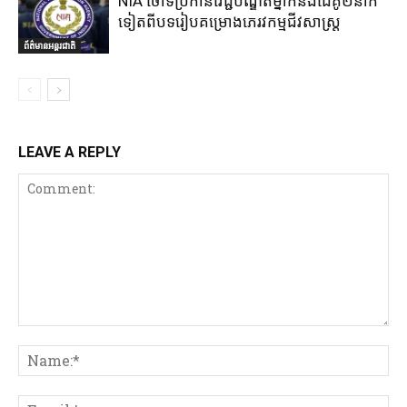
NIA ចោទប្រកាន់វេជ្ជបណ្ឌិតម្នាក់និងដៃគូ២នាក់
ទៀតពីបទរៀបគម្រោងភេរវកម្មជីវសាស្ត្រ
ព័ត៌មានអន្តរជាតិ
LEAVE A REPLY