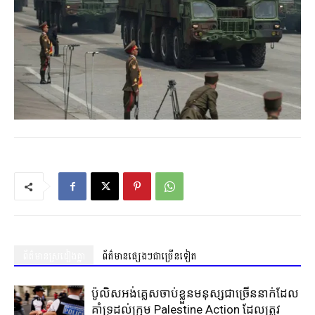
ព័ត៌មានស្រដៀងគ្នា
ព័ត៌មានផ្សេងៗជាច្រើនទៀត
ប៉ូលិសអង់គ្លេសចាប់ខ្លួនមនុស្សជាច្រើននាក់ដែល
គាំទ្រដល់ក្រុម Palestine Action ដែលត្រូវ