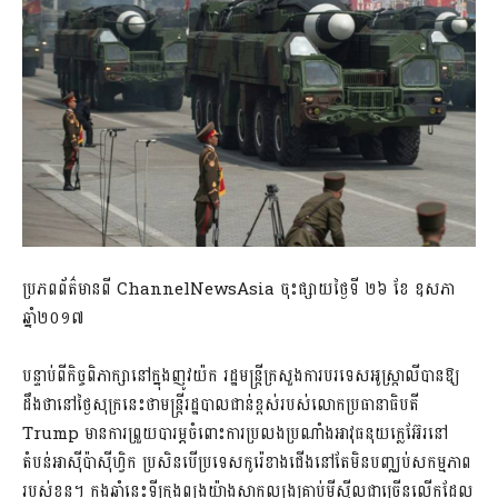
ប្រភពព័ត៌មានពី ChannelNewsAsia ចុះផ្សាយថ្ងៃទី ២៦ ខែ ឧសភា
ឆ្នាំ២០១៧
បន្ទាប់ពីកិច្ចពិភាក្សានៅក្នុងញូវយ៉ក រដ្ឋមន្រ្តីក្រសួងការបរទេសអូស្ត្រាលីបានឱ្យ
ដឹងថានៅថ្ងៃសុក្រនេះថាមន្រ្តីរដ្ឋបាលជាន់ខ្ពស់របស់លោកប្រធានាធិបតី
Trump មានការព្រួយបារម្ភចំពោះការប្រលងប្រណាំងអាវុធនុយក្លេអ៊ែរនៅ
តំបន់អាស៊ីប៉ាស៊ីហ្វិក ប្រសិនបើប្រទេសកូរ៉េខាងជើងនៅតែមិនបញ្ឈប់សកម្មភាព
របស់ខ្លួន។ ក្នុងឆ្នាំនេះទីក្រុងព្យុងយ៉ាងសាកល្បងគ្រាប់មីស៊ីលជាច្រើនលើកដែល