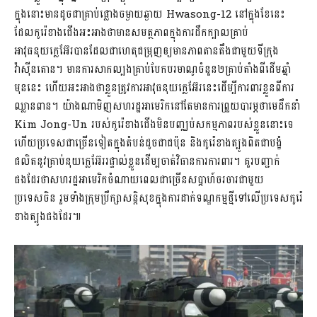
ក្នុងនោះមានដូចជាគ្រាប់ផ្លោងចម្ងាយឆ្ងាយ Hwasong-12 នៅក្នុងខែនេះ
ដែលកូរ៉េខាងជើងអះអាងថាមានសមត្ថភាពក្នុងការដឹកក្បាលគ្រាប់
អាវុធនុយក្លេអ៊ែរបានដែលជាហេតុជម្រុញឲ្យមានភាពតានតឹងជាមួយទីក្រុង
វ៉ាស៊ីនតោន។ មានការសាកល្បងគ្រាប់បែកបរមាណូចំនួន២គ្រាប់តាំងពីដើមឆ្នាំ
មុននេះ ហើយអះអាងថាខ្លួនត្រូវការអាវុធនុយក្លេអ៊ែរនេះដើម្បីការពារខ្លួនពីការ
ឈ្លានពាន។ យ៉ាងណាមិញសហរដ្ឋអាមេរិកនៅតែមានការព្រួយបារម្ភថាមេដឹកនាំ
Kim Jong-Un របស់កូរ៉េខាងជើងមិនបញ្ឈប់សកម្មភាពរបស់ខ្លួននោះទេ
ហើយប្រទេសជាច្រើនទៀតក្នុងតំបន់ដូចជាជប៉ុន និងកូរ៉េខាងត្បូងពិតជាបង្ខំ
ផលិតនូវគ្រាប់នុយក្លេអ៊ែររផ្ទាល់ខ្លួនដើម្បចាត់វិធានការការពារ។ គួរបញ្ជាក់
ផងដែរថាសហរដ្ឋអាមេរិកចំណាយពេលជាច្រើនសប្តាហ៍ចរចារជាមួយ
ប្រទេសចិន រួមទាំងក្រុមប្រឹក្សាសន្តិសុខក្នុងការដាក់ទណ្ឌកម្មថ្មីទៅលើប្រទេសកូរ៉េ
ខាងត្បូងផងដែរ៕