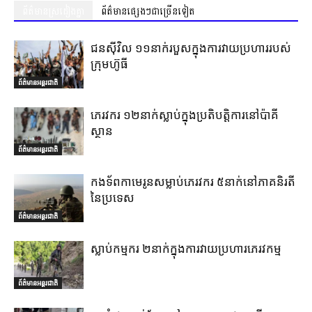
ព័ត៌មានស្រដៀងគ្នា
ព័ត៌មានផ្សេងៗជាច្រើនទៀត
ជនស៊ីវិល ១១នាក់របួសក្នុងការវាយប្រហាររបស់
ក្រុមហ៊ូធី
ព័ត៌មានអន្តរជាតិ
ភេរវករ ១២នាក់ស្លាប់ក្នុងប្រតិបត្តិការនៅប៉ាគី
ស្ថាន
ព័ត៌មានអន្តរជាតិ
កងទ័ពកាមេរូនសម្លាប់ភេរវករ ៥នាក់នៅភាគនិរតី
នៃប្រទេស
ព័ត៌មានអន្តរជាតិ
ស្លាប់កម្មករ ២នាក់ក្នុងការវាយប្រហារភេរវកម្ម
ព័ត៌មានអន្តរជាតិ