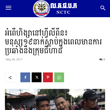
ល.គ.ជ.ប.ភ
NCTC
អំពើហិង្សានៅហ្វីលីពីន៖
មនុស្ស១៩នាក់ស្លាប់ក្នុងពេលមានការ
ប្រឆាំងនឹងក្រុមជីហាដ
May 30, 2017
0