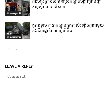
ការបំផ្ទុះគ្រាប់បែកនៅស្រុកស្វាតបង្ហាញពីបញ្ហា
សន្តសុខនៅប៉ាគីស្ថាន
ព័ត៌មានអន្តរជាតិ
ពួកឧទ្ទាម ៣នាក់ស្លាប់ក្នុងការប៉ះទង្គិចគ្នាជាមួយ
កងទ័ពរដ្ឋាភិបាលហ្វីលីពីន
ព័ត៌មានអន្តរជាតិ
LEAVE A REPLY