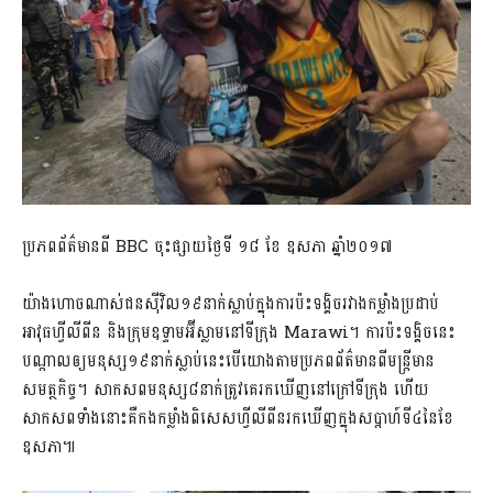
ប្រភពព័ត៌មានពី BBC ចុះផ្សាយថ្ងៃទី ១៨ ខែ ឧសភា ឆ្នាំ២០១៧
យ៉ាងហោចណាស់ជនស៊ីវិល១៩នាក់ស្លាប់ក្នុងការប៉ះទង្គិចរវាងកម្លាំងប្រដាប់
អាវុធហ្វីលីពីន និងក្រុមឧទ្ទាមអ៊ីស្លាមនៅទីក្រុង Marawi។ ការប៉ះទង្គិចនេះ
បណ្តាលឲ្យមនុស្ស១៩នាក់ស្លាប់នេះបើយោងតាមប្រភពព័ត៌មានពីមន្រ្តីមាន
សមត្ថកិច្ច។ សាកសពមនុស្ស៨នាក់ត្រូវគេរកឃើញនៅក្រៅទីក្រុង ហើយ
សាកសពទាំងនោះគឺកងកម្លាំងពិសេសហ្វីលីពីនរកឃើញក្នុងសប្តាហ៍ទី៤នៃខែ
ឧសភា៕