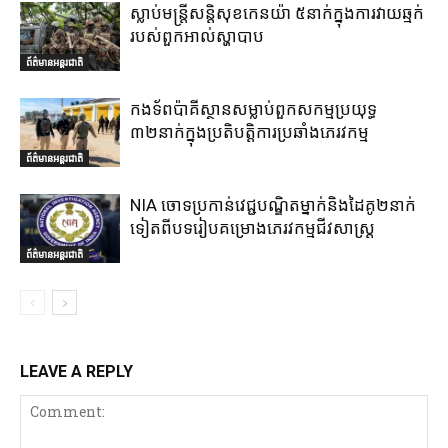
ស្លាប់មន្ត្រីសន្តិសុខកេនយ៉ា ៥នាក់ក្នុងការវាយឆ្មក់
របស់ពួកអាល់ស្ហាបាប
ព័ត៌មានអន្តរជាតិ
កងទ័ពប៉ាគីស្ថានសម្លាប់ពួកសកម្មប្រយុទ្ធ
៣២នាក់ក្នុងប្រតិបត្តិការប្រឆាំងភេរវកម្ម
ព័ត៌មានអន្តរជាតិ
NIA ចោទប្រកាន់វេជ្ជបណ្ឌិតម្នាក់និងដៃគូ២នាក់
ទៀតពីបទរៀបគម្រោងភេរវកម្មជីវសាស្ត្រ
ព័ត៌មានអន្តរជាតិ
LEAVE A REPLY