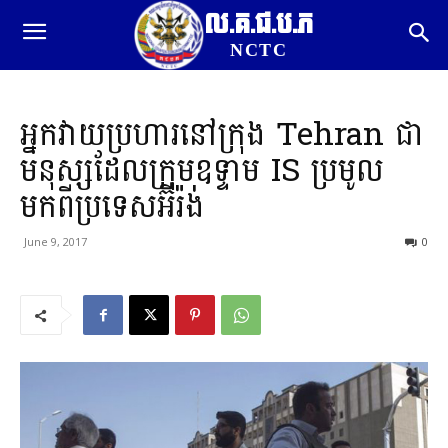
ល.គ.ជ.ប.ភ
NCTC
អ្នកវាយប្រហារនៅក្រុង Tehran ជា
មនុស្សដែលក្រុមឧទ្ទាម IS ប្រមូល
មកពីប្រទេសអ៊ីរ៉ង់
June 9, 2017
0