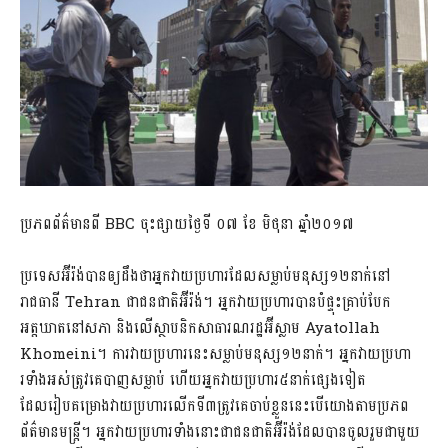
ប្រភពព័ត៌មានពី BBC ចុះផ្សាយថ្ងៃទី ០៧ ខែ មិថុនា ឆ្នាំ២០១៧
ប្រទេសអ៊ីរ៉ង់បានឲ្យដឹងថាអ្នកវាយប្រហារដែលសម្លាប់មនុស្ស១២នាក់នៅ
រាជធានី Tehran ជាជនជាតិអ៊ីរ៉ង់។ អ្នកវាយប្រហារបានបំផ្ទុះគ្រាប់បែក
អត្តឃាតនៅសភា និងលើស្ថាបនិកសាធារណរដ្ឋអ៊ីស្លាម Ayatollah
Khomeini។ ការវាយប្រហារនេះសម្លាប់មនុស្ស១២នាក់។ អ្នកវាយប្រហា
រទាំងអស់ត្រូវគេបាញសម្លាប់ ហើយអ្នកវាយប្រហារ៥នាក់ផ្សេងទៀត
ដែលរៀបគម្រោងវាយប្រហារលើកទី៣ត្រូវគេចាប់ខ្លួននេះបើយោងតាមប្រភព
ព័ត៌មានមន្ត្រី។ អ្នកវាយប្រហារទាំងនោះជាជនជាតិអ៊ីរ៉ង់ដែលបានចូលរួមជាមួយ