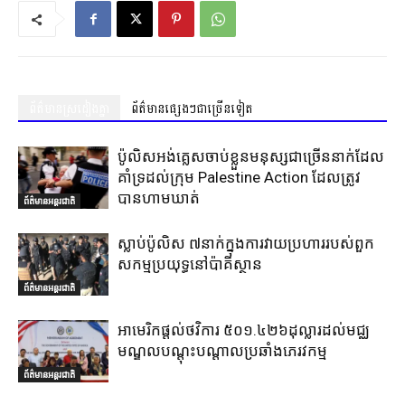
ព័ត៌មានស្រដៀងគ្នា
ព័ត៌មានផ្សេងៗជាច្រើនទៀត
ប៉ូលិសអង់គ្លេសចាប់ខ្លួនមនុស្សជាច្រើននាក់ដែល
គាំទ្រដល់ក្រុម Palestine Action ដែលត្រូវ
បានហាមឃាត់
ព័ត៌មានអន្តរជាតិ
ស្លាប់ប៉ូលិស ៧នាក់ក្នុងការវាយប្រហាររបស់ពួក
សកម្មប្រយុទ្ធនៅប៉ាគីស្ថាន
ព័ត៌មានអន្តរជាតិ
អាមេរិកផ្តល់ថវិការ ៥០១.៤២៦ដុល្លារដល់មជ្ឈ
មណ្ឌលបណ្តុះបណ្តាលប្រឆាំងភេរវកម្ម
ព័ត៌មានអន្តរជាតិ