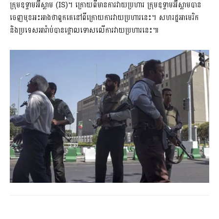
ក្រុមឧទ្ទាមអ៊ីស្លាម (IS)។ ក្រោយពីមានការវាយប្រហារ ក្រុមឧទ្ទាមអ៊ីស្លាមបាន
ចេញមុខអះអាងថាពួកគេនៅពីក្រោយការវាយប្រហារនេះ។ សហរដ្ឋអាមេរិក
និងប្រទេសអារ៉ាប់បានថ្កោលទោសលើការវាយប្រហារនេះ៕