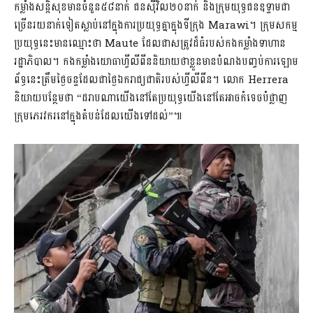
កម្លាំងសន្តិសុខមានចំនួន៥៨នាក់ ជនស៊ីវិល២០នាក់ និងក្រុមយុទ្ធជនឧទ្ទាមជា
ច្រើនរយនាក់ទៀតស្លាប់នៅក្នុងការប្រយុទ្ធគ្នាក្នុងទីក្រុង Marawi។ ក្រុមសកម្ម
ប្រយុទ្ធនេះមានឈ្មោះថា Maute ដែលជាសត្រូវដ៏ធំរបស់កងកម្លាំងទាហាន
រដ្ឋាភិបាល។ កងកម្លាំងយោធាហ្វីលីពីននិយាយថាខ្លួនមានបំណងបញ្ចប់ការឡោម
ព័ទ្ធនេះត្រឹមថ្ងៃចន្ទដែលជាថ្ងៃឯករាជ្យជាតិរបស់ហ្វីលីពីន។ លោក Herrera
និយាយបន្ថែមថា “ដរាបណាយើងនៅតែប្រយុទ្ធយើងនៅតែអាចកំទេចបំផ្លាញ
ក្រុមភេរវករនៅក្នុងតំបន់ដែលយើងទៅដល់”៕