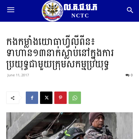
ល.គ.ជ.ប.ភ
NCTC
កងកម្លាំងយោធាហ្វីលីពីន៖
ទាហាន១៣នាក់ស្លាប់នៅក្នុងការ
ប្រយុទ្ធជាមួយក្រុមសកម្មប្រយុទ្ធ
June 11, 2017
0