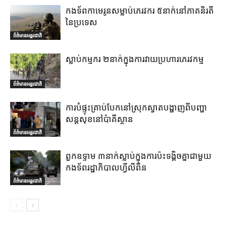
កងទ័ពកាមេរូនសម្លាប់ភេរវករ ៥នាក់នៅភាគនិរតី
នៃប្រទេស
ព័ត៌មានអន្តរជាតិ
ស្លាប់កម្មករ ២នាក់ក្នុងការវាយប្រហារភេរវកម្ម
ព័ត៌មានអន្តរជាតិ
ការបំផ្ទុះគ្រាប់បែកនៅស្រុកស្វាតបង្ហាញពីបញ្ហា
សន្តសុខនៅប៉ាគីស្ថាន
ព័ត៌មានអន្តរជាតិ
ពួកឧទ្ទាម ៣នាក់ស្លាប់ក្នុងការប៉ះទង្គិចគ្នាជាមួយ
កងទ័ពរដ្ឋាភិបាលហ្វីលីពីន
ព័ត៌មានអន្តរជាតិ