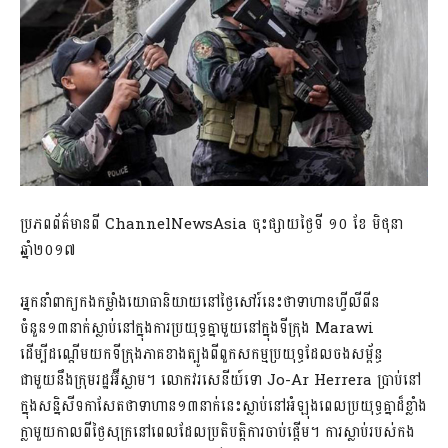
ប្រភពព័ត៌មានពី ChannelNewsAsia ចុះផ្សាយថ្ងៃទី ១០ ខែ មិថុនា
ឆ្នាំ២០១៧
អ្នកនាំពាក្យកងកម្លាំងយោធានិយាយនៅថ្ងៃសៅរ៍នេះថាទាហានហ្វីលីពីន
ចំនួន១៣នាក់ស្លាប់នៅក្នុងការប្រយុទ្ធគ្នាមួយនៅក្នុងទីក្រុង Marawi
ដើម្បីដណ្តើមយកទីក្រុងភាគខាងត្បូងពីពួកសកម្មប្រយុទ្ធដែលចងសម្ព័ន្ធ
ជាមួយនឹងក្រុមរដ្ឋអ៊ីស្លាម។ លោកវរសេនីយ៍ទោ Jo-Ar Herrera ប្រាប់នៅ
ក្នុងសន្និសីទកាសែតថាទាហាន១៣នាក់នេះស្លាប់នៅអំឡុងពេលប្រយុទ្ធគ្នាដ៏ខ្លាំង
ក្លាមួយកាលពីថ្ងៃសុក្រនៅពេលដែលប្រតិបត្តិការចាប់ផ្តើម។ ការស្លាប់របស់កង