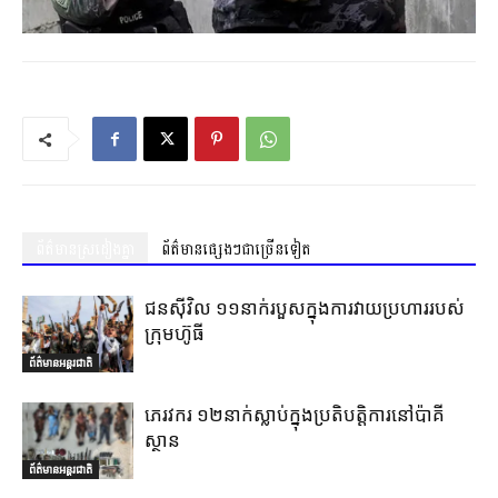
ព័ត៌មានស្រដៀងគ្នា
ព័ត៌មានផ្សេងៗជាច្រើនទៀត
ជនស៊ីវិល ១១នាក់របួសក្នុងការវាយប្រហាររបស់
ក្រុមហ៊ូធី
ព័ត៌មានអន្តរជាតិ
ភេរវករ ១២នាក់ស្លាប់ក្នុងប្រតិបត្តិការនៅប៉ាគី
ស្ថាន
ព័ត៌មានអន្តរជាតិ