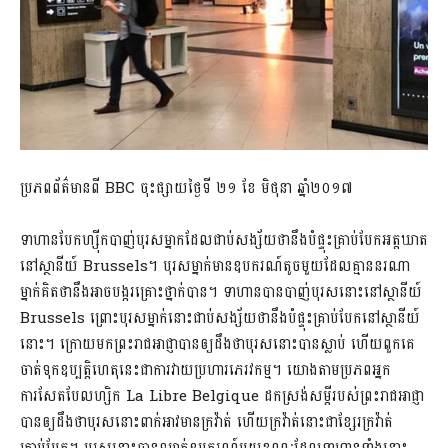
ប្រភពព័ត៌មានពី BBC ចុះផ្សាយថ្ងៃទី ២១ ខែ មិថុនា ឆ្នាំ២០១៧
ទាហានបែកហ្ស៊ីកបាញ់បុរសម្នាកដែលជាប់សង្ស័យថានឹងបំផ្ទុះគ្រាប់បែកអត្តឃាត
នៅស្ថានីយ៍ Brussels។ បុរសម្នាក់មានឧបករណ៍តូចមួយដែលគ្មាននរណា
ម្នាក់គិតថានឹងអាចបង្ករគ្រោះថ្នាក់បាន។ ទាហានបានបាញ់បុរសនោះនៅស្ថានីយ៍
Brussels ព្រោះបុរសម្នាក់នោះជាប់សង្ស័យថានឹងបំផ្ទុះគ្រាប់បែកនៅស្ថានីយ៍
នោះ។ ក្រោយមកព្រះរាជអាជ្ញាបានឲ្យដឹងថាបុរសនោះបានស្លាប់ ហើយពួកគេ
ចាត់ទុកឧប្បត្តិហេតុនេះជាការវាយប្រហារភេរវកម្ម។ យោងតាមប្រភពអ្នក
ការសែតបែលហ្សិក La Libre Belgique ដកស្រង់សម្តីរបស់ព្រះរាជអាជ្ញា
បានឲ្យដឹងថាបុរសនោះពាក់អាវមានក្រវ៉ាត់ ហើយក្រវ៉ាត់នោះជាខ្សែរក្រវ៉ាត់