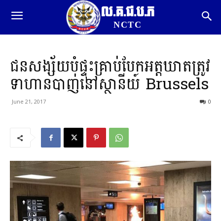
ល.គ.ជ.ប.ភ
NCTC
ជនសង្ស័យបំផ្ទុះគ្រាប់បែកអត្តឃាតត្រូវ
ទាហានបាញ់នៅស្ថានីយ៍ Brussels
June 21, 2017
0