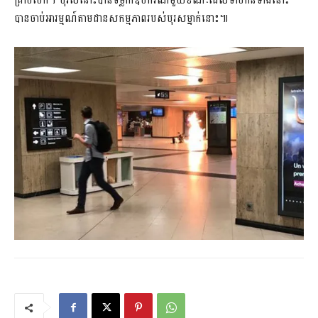
គ្រាប់បែក។ បុរសនោះបានទម្លាក់ឧបករណ៍មួយខណៈដែលទាហានទាំងនោះ
បានចាប់អារម្មណ៍តាមដានសកម្មភាពរបស់បុរសម្នាក់នោះ៕