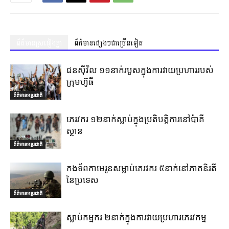
ព័ត៌មានស្រដៀងគ្នា
ព័ត៌មានផ្សេងៗជាច្រើនទៀត
ជនស៊ីវិល ១១នាក់របួសក្នុងការវាយប្រហាររបស់
ក្រុមហ៊ូធី
ព័ត៌មានអន្តរជាតិ
ភេរវករ ១២នាក់ស្លាប់ក្នុងប្រតិបត្តិការនៅប៉ាគី
ស្ថាន
ព័ត៌មានអន្តរជាតិ
កងទ័ពកាមេរូនសម្លាប់ភេរវករ ៥នាក់នៅភាគនិរតី
នៃប្រទេស
ព័ត៌មានអន្តរជាតិ
ស្លាប់កម្មករ ២នាក់ក្នុងការវាយប្រហារភេរវកម្ម