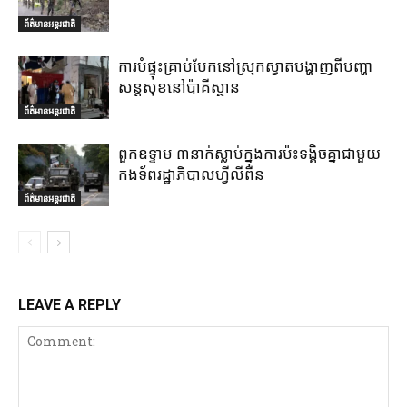
ព័ត៌មានអន្តរជាតិ
ការបំផ្ទុះគ្រាប់បែកនៅស្រុកស្វាតបង្ហាញពីបញ្ហា
សន្តសុខនៅប៉ាគីស្ថាន
ព័ត៌មានអន្តរជាតិ
ពួកឧទ្ទាម ៣នាក់ស្លាប់ក្នុងការប៉ះទង្គិចគ្នាជាមួយ
កងទ័ពរដ្ឋាភិបាលហ្វីលីពីន
ព័ត៌មានអន្តរជាតិ
LEAVE A REPLY