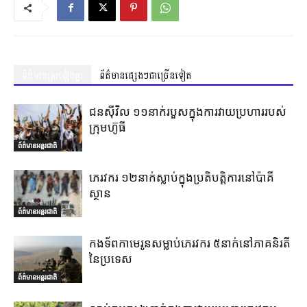
ព័ត៌មានស្រដៀងគ្នា
ព័ត៌មានផ្សេងៗជាច្រើនទៀត
ជនស៊ីវិល ១១នាក់របួសក្នុងការវាយប្រហាររបស់
ក្រុមហ៊ូធី
ព័ត៌មានអន្តរជាតិ
ភេរវករ ១២នាក់ស្លាប់ក្នុងប្រតិបត្តិការនៅប៉ាគី
ស្ថាន
ព័ត៌មានអន្តរជាតិ
កងទ័ពកាមេរូនសម្លាប់ភេរវករ ៥នាក់នៅភាគនិរតី
នៃប្រទេស
ព័ត៌មានអន្តរជាតិ