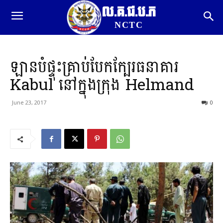
ល.គ.ជ.ប.ភ
NCTC
ឡានបំផ្ទុះគ្រាប់បែកក្បែរធនាគារ
Kabul នៅក្នុងក្រុង Helmand
June 23, 2017
0