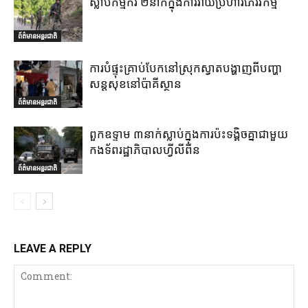
ស្លាប់កម្មករ ២នាក់ក្នុងការវាយប្រហារភេរវកម្ម
ព័ត៌មានអន្តរជាតិ
ការបំផ្ទុះគ្រាប់បែកនៅស្រុកស្វាតបង្ហាញពីបញ្ហា
សន្តសុខនៅប៉ាគីស្ថាន
ព័ត៌មានអន្តរជាតិ
ពួកឧទ្ទាម ៣នាក់ស្លាប់ក្នុងការប៉ះទង្គិចគ្នាជាមួយ
កងទ័ពរដ្ឋាភិបាលហ្វីលីពីន
ព័ត៌មានអន្តរជាតិ
LEAVE A REPLY