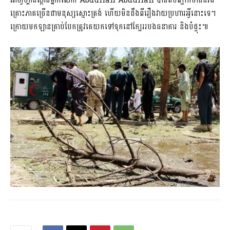
អាហ្វហ្គានីស្ថានម្នាក់លោក Abdullah Abdullah បានតបញ្ជាក់ថាជនរង
គ្រោះភាគច្រើនជាមនុស្សស្មោះត្រង់ ហើយមិនដឹងពីរឿងវាយប្រហារអ្វីនោះទេ។
ក្រោយមកឡានគ្រាប់បែកត្រូវគេយកទៅទុកនៅក្បែររបងធនាគារ និងបំផ្ទុះ៕