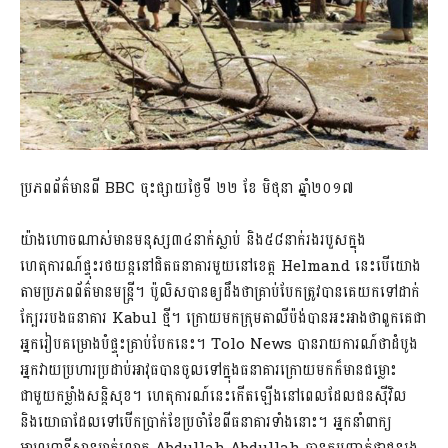
ប្រភពព័ត៌មានពី BBC ចុះផ្សាយថ្ងៃទី ២២ ខែ មិថុនា ឆ្នាំ២០១៧
យ៉ាងហោចណាស់មានមនុស្ស៣៤នាក់ស្លាប់ និង៥៨នាក់រងរបួសក្នុង
ហេតុការណ៍ផ្ទុះរថយន្តនៅជិតធនាគារមួយនៅខេត្ត Helmand នេះបើយោង
តាមប្រភពព័ត៌មានមន្រ្តី។ ប៉ូលិសបានឲ្យដឹងថាគ្រាប់បែកត្រូវបានគេយកទៅដាក់
ក្បែររបងធនាគារ Kabul ថ្មី។ ក្រោយមកក្រុមតាលីប៉ង់បានអះអាងថាពួកគេជា
អ្នករៀបគម្រោងបំផ្ទុះគ្រាប់បែកនេះ។ Tolo News បានរាយការណ៍ថាដំបូង
អ្នកវាយប្រហារប្រដាប់អាវុធបានចូលទៅក្នុងធនាគារក្រោយមកក៏មានជម្លោះ
ជាមួយកម្លាំងសន្តិសុខ។ ហេតុការណ៍នេះកើតឡើងនៅពេលដែលជនស៊ីវិល
និងយោធាដែលទៅបើកប្រាក់ខែប្រចាំខែពីធនាគារទាំងនោះ។ អ្នកនាំពាក្យ