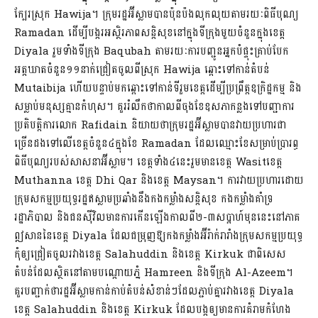
ក្បែរស្រុក Hawija។ ក្រុមរដ្ឋអ៊ីស្លាមបានប៉ុនប៉ងលុកលុយតាមរយៈពិធីបុណ្យ
Ramadan ដើម្បីបង្ករអស្ថិរភាពសន្តិសុខនៅក្នុងទីក្រុងមួយចំនួនក្នុងខេត្ត
Diyala រួមទាំងទីក្រុង Baqubah តាមរយៈការបញ្ជូនអ្នកបំផ្ទុះគ្រាប់បែក
អត្តឃាតចំនួន១១នាក់ជ្រៀតចូលពីស្រុក Hawija ឆ្ពោះទៅកាន់តំបន់
Mutaibija ហើយបន្ទាប់មកឆ្ពោះទៅកាន់ទីរួមខេត្តដើម្បីប្រព្រឹត្តឧក្រិដ្ឋកម្ម និង
សម្លាប់មនុស្សគ្មានកំហុស។ គួររំលឹកថាកាលពីចុងខែឧសភាកន្លងទៅបញ្ជាការ
ប្រតិបត្តិការលោក Rafidain និយាយថាក្រុមរដ្ឋអ៊ីស្លាមបានវាយប្រហារជា
ច្រើនដងទៅលើខេត្តចំនួន៤ក្នុងខែ Ramadan ដែលឈ្មោះខែសម្រាប់ប្រារព្ធ
ពិធីបុណ្យរបស់សាសនាអ៊ីស្លាម។ ខេត្តទាំង៤នេះរួមមានខេត្ត Wasitខេត្ត
Muthanna ខេត្ត Dhi Qar និងខេត្ត Maysan។ ការវាយប្រហារដោយ
ក្រុមសកម្មប្រយុទ្ធរដ្ឋឥស្លាមប្រឆាំងនឹងកងកម្លាំងសន្ដិសុខ កងកម្លាំងគាំទ្រ
រដ្ឋាភិបាល និងជនស៊ីវិលមានការកើនឡើងកាលពី២-៣សប្ដាហ៍មុននេះនៅភាគ
ឦសាននៃខេត្ត Diyala ដែលជម្រុញឱ្យកងកម្លាំងអ៊ីរ៉ាក់រារាំងក្រុមសកម្មប្រយុទ្ធ
កុំឲ្យជ្រៀតចូលរវាងខេត្ត Salahuddin និងខេត្ត Kirkuk ជាពិសេស
តំបន់ដែលស្ថិតនៅតាមបណ្តោយភ្នំ Hamreen និងទីក្រុង Al-Azeem។
គួរបញ្ជាក់ថារដ្ឋអ៊ីស្លាមកាន់កាប់តំបន់សំខាន់ៗដែលភ្ជាប់គ្នារវាងខេត្ត Diyala
ខេត្ត Salahuddin និងខេត្ត Kirkuk ដែលបង្កឲ្យមានការគំរាមកំហែង