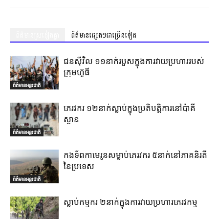
ព័ត៌មានស្រដៀងគ្នា
ព័ត៌មានផ្សេងៗជាច្រើនទៀត
ជនស៊ីវិល ១១នាក់របួសក្នុងការវាយប្រហាររបស់
ក្រុមហ៊ូធី
ព័ត៌មានអន្តរជាតិ
ភេរវករ ១២នាក់ស្លាប់ក្នុងប្រតិបត្តិការនៅប៉ាគី
ស្ថាន
ព័ត៌មានអន្តរជាតិ
កងទ័ពកាមេរូនសម្លាប់ភេរវករ ៥នាក់នៅភាគនិរតី
នៃប្រទេស
ព័ត៌មានអន្តរជាតិ
ស្លាប់កម្មករ ២នាក់ក្នុងការវាយប្រហារភេរវកម្ម