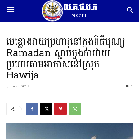
ល.គ.ជ.ប.ភ
NCTC
មេខ្លោងវាយប្រហារនៅក្នុងពិធីបុណ្យ
Ramadan ស្លាប់ក្នុងការវាយ
ប្រហារតាមអាកាសនៅស្រុក
Hawija
June 23, 2017
0