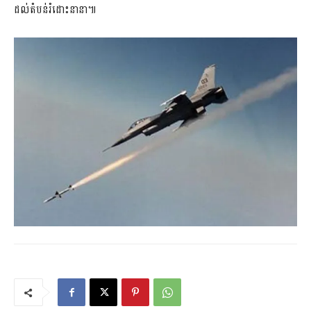
ដល់តំបន់រំដោះនានា៕