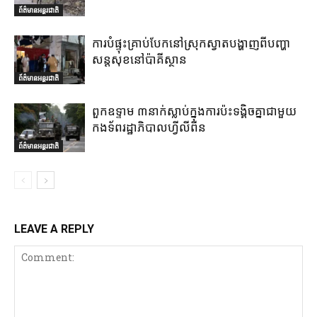
ព័ត៌មានអន្តរជាតិ
ការបំផ្ទុះគ្រាប់បែកនៅស្រុកស្វាតបង្ហាញពីបញ្ហា
សន្តសុខនៅប៉ាគីស្ថាន
ព័ត៌មានអន្តរជាតិ
ពួកឧទ្ទាម ៣នាក់ស្លាប់ក្នុងការប៉ះទង្គិចគ្នាជាមួយ
កងទ័ពរដ្ឋាភិបាលហ្វីលីពីន
ព័ត៌មានអន្តរជាតិ
LEAVE A REPLY