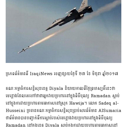
ប្រភពព័ត៌មានពី IraqiNews ចេញផ្សាយថ្ងៃទី ២៣ ខែ មិថុនា ឆ្នាំ២០១៧
គណៈកម្មាធិការសន្តិសុខខេត្ត Diyala និយាយកាលពីថ្ងៃព្រហស្បតិ៍នេះថា
មេខ្លោងដែលគេហៅថាជាអ្នកវាយប្រហារនៅក្នុងពិធីបុណ្យ Ramadan ស្លាប់
នៅក្នុងការវាយប្រហារតាមអាកាសនៅស្រុក Hawija។ លោក Sadeq al-
Husseini ប្រធានគណៈកម្មាធិការសន្តិសុខប្រាប់សារព័ត៌មាន AlSumaria
ថាព័ត៌មានបានបញ្ជាក់ពីការស្លាប់របស់មេខ្លោងវាយប្រហារនៅក្នុងពិធីបុណ្យ
Ramadan នៅក្នុងខេត្ត Diyala ស្លាប់ក្នុងការវាយប្រហារតាមអាកាសនៅ