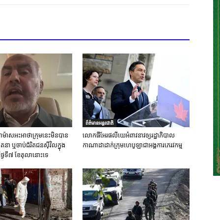
ព័ត៌មានអន្តរជាតិ
ស់ហាម៉ាសអះអាថាក្រុមនេះមិនបាន
លោកផីអែរផលីយេអំពាវនាវឲ្យរដ្ឋាភិបាល
នា ឬចាប់ជំរិតជនស៊ីវិលក្នុង
កាណាដាដាក់ក្រុមហេបូឡាជាអង្គការភេរវកម្ម
ថ្ងៃទី៧ ខែតុលានោះទេ