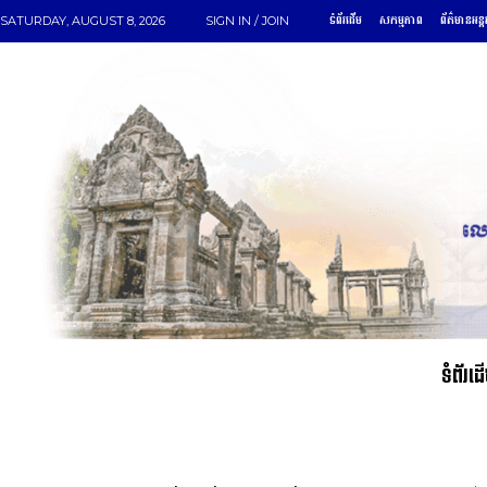
ទំព័រដើម
សកម្មភាព
ព័ត៌មានអន្ត
SATURDAY, AUGUST 8, 2026
SIGN IN / JOIN
ទំព័រដ