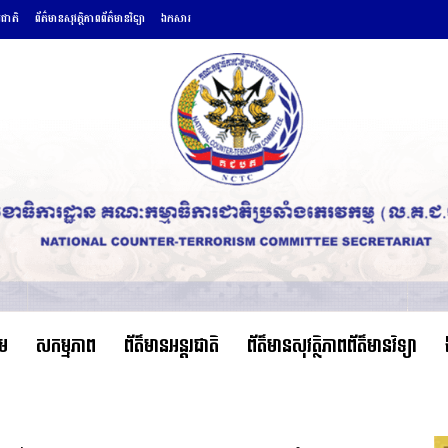
រជាតិ
ព័ត៌មានសុវត្ថិភាពព័ត៌មានវិទ្យា
ឯកសារ
ើម
សកម្មភាព
ព័ត៌មានអន្តរជាតិ
ព័ត៌មានសុវត្ថិភាពព័ត៌មានវិទ្យា