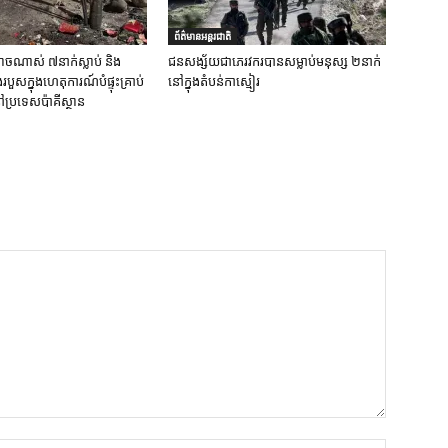
ព័ត៌មានអន្តរជាតិ
ចណាស់ ៧នាក់ស្លាប់ និង
ជនសង្ស័យជាភេរវករបានសម្លាប់មនុស្ស ២នាក់
ួសក្នុងហេតុការណ៍បំផ្ទុះគ្រាប់
នៅក្នុងតំបន់កាស្មៀរ
ប្រទេសប៉ាគីស្ថាន