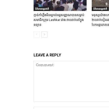
ព័ត៌មានអន្តរជាតិ
ព័ត៌មានអន្តរជាតិ
ក្មាន់កាំភ្លើងមិនស្គាល់អត្តសញ្ញាណបានសម្លាប់
មនុស្សយ៉ាងហោ
សមាជិកក្រុម Lashkar ជាង ៣០នាក់នៅក្នុង
២០នាក់ទៀតរងរប
ឧទ្យាន
បែកអត្តឃាតនៅ
LEAVE A REPLY