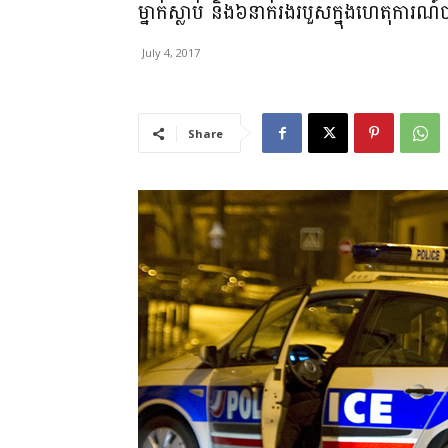
ម្នាក់ស្លាប់ និង៦នាក់រងរបួសក្នុងហេតុការ
July 4, 2017
Share