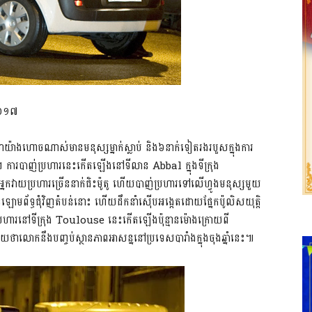
ំ២០១៧
យដឹងថាយ៉ាងហោចណាស់មានមនុស្សម្នាក់ស្លាប់ និង៦នាក់ទៀតរងរបួសក្នុងការ
។ ការបាញ់ប្រហារនេះកើតឡើងនៅទីលាន Abbal ក្នុងទីក្រុង
កវាយប្រហារច្រើននាក់ជិះម៉ូតូ ហើយបាញ់ប្រហារទៅលើហ្វូងមនុស្សមួយ
ោមព័ទ្ធជុំវិញតំបន់នោះ ហើយដឹកនាំស៊ើបអង្កេតដោយផ្នែកប៉ូលិសយុត្តិ
ប្រហារនៅទីក្រុង Toulouse នេះកើតឡើងប៉ុន្មានម៉ោងក្រោយពី
ោកនឹងបញ្ចប់ស្ថានភាពអាសន្ននៅប្រទេសបារាំងក្នុងចុងឆ្នាំនេះ៕