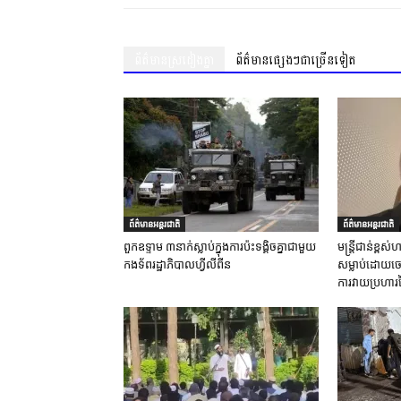
ព័ត៌មានស្រដៀងគ្នា
ព័ត៌មានផ្សេងៗជាច្រើនទៀត
ព័ត៌មានអន្តរជាតិ
ព័ត៌មានអន្តរជាតិ
ពួកឧទ្ទាម ៣នាក់ស្លាប់ក្នុងការប៉ះទង្គិចគ្នាជាមួយ
មន្ត្រីជាន់ខ្ព
កងទ័ពរដ្ឋាភិបាលហ្វីលីពីន
សម្លាប់ដោយចេត
ការវាយប្រហារ