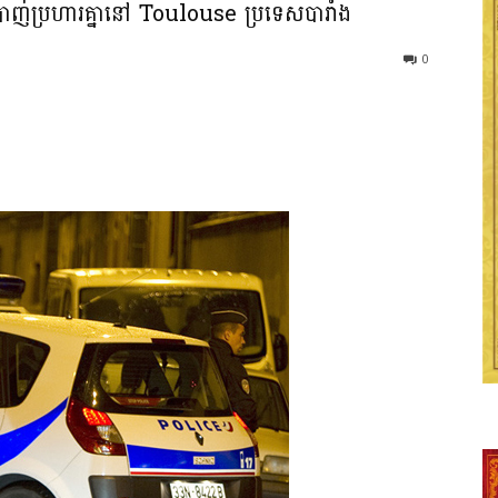
ណ៍បាញ់ប្រហារគ្នានៅ Toulouse ប្រទេសបារាំង
0