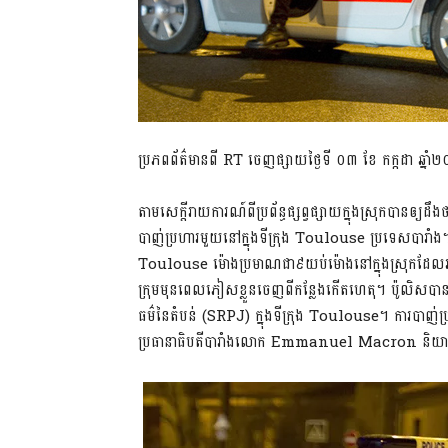
ប្រភពព័ត៌មានពី RT ចេញផ្សាយថ្ងៃទី ០៣ ខែ កក្កដា ឆ្នា
តាមសេក្តីរាយការណ៍ពីប្រព័ន្ធផ្សព្វផ្សាយក្នុងស្រុកបានឲ្
បាញ់ប្រហារមួយនៅក្នុងទីក្រុង Toulouse ប្រទេសបារាំង
Toulouse ម៉ោងប្រមាណជា៩យប់ម៉ោងនៅក្នុងស្រុកដែលអ្ន
ក្រុមមុនពេលភៀសខ្លួនចេញពីកន្លែងកើតហេតុ។ ប៉ូលិសបានឡ
ធម៌នៃតំបន់ (SRPJ) ក្នុងទីក្រុង Toulouse។ ការបាញ់
ប្រធានាធិបតីបារាំងលោក Emmanuel Macron និយាយថាល