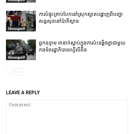
ការបំផ្ទុះគ្រាប់បែកនៅស្រុកស្វាតបង្ហាញពីបញ្ហា
សន្តសុខនៅប៉ាគីស្ថាន
ព័ត៌មានអន្តរជាតិ
ពួកឧទ្ទាម ៣នាក់ស្លាប់ក្នុងការប៉ះទង្គិចគ្នាជាមួយ
កងទ័ពរដ្ឋាភិបាលហ្វីលីពីន
ព័ត៌មានអន្តរជាតិ
LEAVE A REPLY