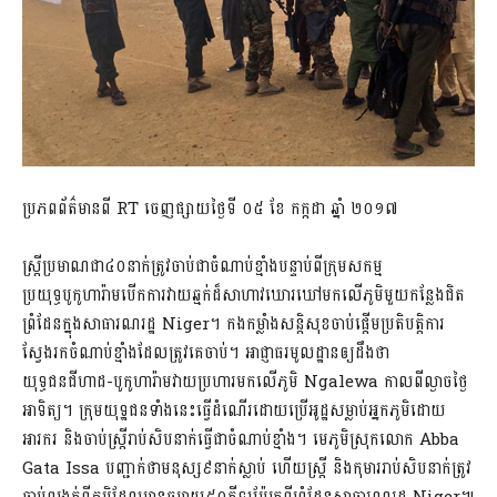
ប្រភពព័ត៌មានពី​ RT ចេញផ្សាយថ្ងៃទី ០៥ ខែ កក្កដា ឆ្នាំ ២០១៧
ស្ត្រីប្រមាណជា៤០នាក់ត្រូវចាប់ជាចំណាប់ខ្មាំងបន្ទាប់ពីក្រុមសកម្ម
ប្រយុទ្ធបូកូហារ៉ាមបើកការវាយឆ្មក់ដ៏សាហាវឃោរឃៅមកលើភូមិមួយកន្លែងជិត
ព្រំដែនក្នុងសាធារណរដ្ឋ Niger។ កងកម្លាំងសន្ដិសុខចាប់ផ្តើមប្រតិបត្តិការ
ស្វែងរកចំណាប់ខ្មាំងដែលត្រូវគេចាប់។ អាជ្ញាធរមូលដ្ឋានឲ្យដឹងថា
យុទ្ធជនជីហាដ-បូកូហារ៉ាមវាយប្រហារមកលើភូមិ Ngalewa កាលពីល្ងាចថ្ងៃ
អាទិត្យ។ ក្រុមយុទ្ឋជនទាំងនេះធ្វើដំណើរដោយប្រើអូដ្ឋសម្លាប់អ្នកភូមិដោយ
អារករ និងចាប់ស្ត្រីរាប់សិបនាក់ធ្វើជាចំណាប់ខ្មាំង។ មេភូមិស្រុកលោក Abba
Gata Issa បញ្ជាក់ថាមនុស្ស៩នាក់ស្លាប់ ហើយស្ត្រី និងកុមាររាប់សិបនាក់ត្រូវ