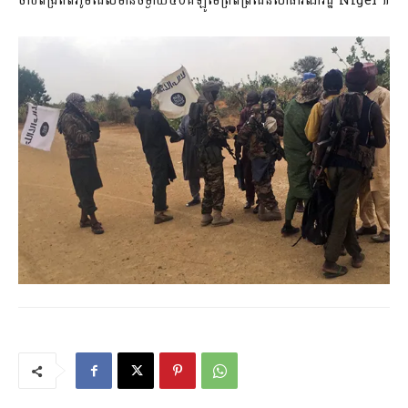
ចាប់ពង្រត់ពីភូមិដែលមានចម្ងាយ៥០គីឡូម៉ែត្រពីព្រំដែនសាធារណរដ្ឋ Niger៕