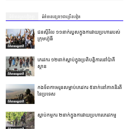
ព័ត៌មានស្រដៀងគ្នា
ព័ត៌មានផ្សេងៗជាច្រើនទៀត
ជនស៊ីវិល ១១នាក់របួសក្នុងការវាយប្រហាររបស់
ក្រុមហ៊ូធី
ព័ត៌មានអន្តរជាតិ
ភេរវករ ១២នាក់ស្លាប់ក្នុងប្រតិបត្តិការនៅប៉ាគី
ស្ថាន
ព័ត៌មានអន្តរជាតិ
កងទ័ពកាមេរូនសម្លាប់ភេរវករ ៥នាក់នៅភាគនិរតី
នៃប្រទេស
ព័ត៌មានអន្តរជាតិ
ស្លាប់កម្មករ ២នាក់ក្នុងការវាយប្រហារភេរវកម្ម
ព័ត៌មានអន្តរជាតិ