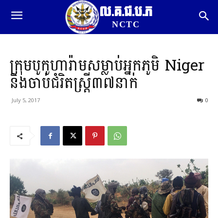
ល.គ.ជ.ប.ភ
NCTC
ក្រុមបូកូហារ៉ាមសម្លាប់អ្នកភូមិ Niger
និងចាប់ជំរិតស្រ្តី៣៧នាក់
July 5, 2017
0