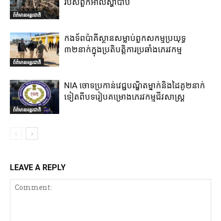
របស់ពួកអាល់ស្ហាបាប
ព័ត៌មានអន្តរជាតិ
កងទ័ពប៉ាគីស្ថានសម្លាប់ពួកសកម្មប្រយុទ្ធ
៣២នាក់ក្នុងប្រតិបត្តិការប្រឆាំងភេរវកម្ម
ព័ត៌មានអន្តរជាតិ
NIA ចោទប្រកាន់វេជ្ជបណ្ឌិតម្នាក់និងដៃគូ២នាក់
ទៀតពីបទរៀបគម្រោងភេរវកម្មជីវសាស្ត្រ
ព័ត៌មានអន្តរជាតិ
LEAVE A REPLY