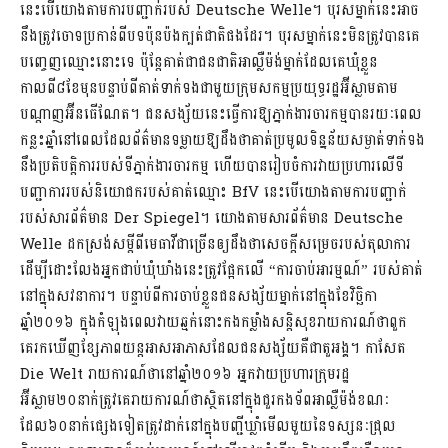
នេះបើយោងតាមការបញ្ជាក់របស់ Deutsche Welle។ បុរសម្នាក់នេះអាច
នឹងត្រូវចោទប្រកាន់ពីបទប៉ុនប៉ងក្បត់ជាតិផងដែរ។ បុរសម្នាក់នេះមិនត្រូវបានគេ
បញ្ចេញឈ្មោះនោះទេ ប៉ុន្តែគាត់ជាជនជាតិអាល្លឺម៉ង់ម្នាក់ដែលគេឃុំខ្លួន
កាលពី៨ខែមុនបន្ទាប់ពីគាត់ទាក់ទងជាមួយក្រុមសកម្មប្រយុទ្ធរដ្ឋអ៊ីស្លាមតាម
បណ្តាញអ៊ីនធើណែត។ ជនសង្ស័យនេះធ្វើការឱ្យភ្នាក់ងារចារកម្មបានរយៈពេល
កន្លះឆ្នាំនៅពេលដែលព័ត៌មានទម្លាយឱ្យដឹងថាគាត់ប្រមូលទិន្នន័យសម្ងាត់ទាក់ទង
នឹងប្រតិបត្តិការរបស់ទីភ្នាក់ងារចារកម្ម ហើយបានរៀបចំការវាយប្រហារលើទី
បញ្ជាការរបស់និយោជករបស់គាត់ឈ្មោះ BfV នេះបើយោងតាមការបញ្ជាក់
របស់សារព័ត៌មាន Der Spiegel។ យោងតាមសារព័ត៌មាន Deutsche
Welle ដកស្រង់សម្តីពីមេធាវីជាច្រើនឲ្យដឹងថាសេចក្តីសម្រេចរបស់តុលាការ
ដើម្បីដោះលែងអ្នកជាប់ឃុំឃាំងនេះត្រូវផ្អែកលើ “ការចាប់អារម្មណ៍” របស់គាត់
នៅក្នុងសវនាការ។ បន្ទាប់ពីការចាប់ខ្លួនជនសង្ស័យម្នាក់នៅក្នុងខែវិច្ឆិកា
ឆ្នាំ២០១៦ ក្នុងកំឡុងពេលវាយឆ្មក់នោះកងកម្លាំងសន្តិសុខរាយការណ៍ថាពួក
គេរកឃើញខ្សែភាពយន្តអាសអាភាសដែលជនសង្ស័យគឺជាតួអង្គ។ កាសែត
Die Welt រាយការណ៍ថានៅឆ្នាំ២០១៦ អ្នកវាយប្រហារក្រុមរដ្ឋ
អ៊ីស្លាម២០នាក់ត្រូវគេរាយការណ៍ថាស្ថិតនៅក្នុងជួរកងទ័ពអាល្លឺម៉ង់ខណៈ
ដែល៦០នាក់ផ្សេងទៀតត្រូវដាក់នៅក្នុងបញ្ជីឃ្លាំមើលមួយនៃទស្សនៈជ្រុល