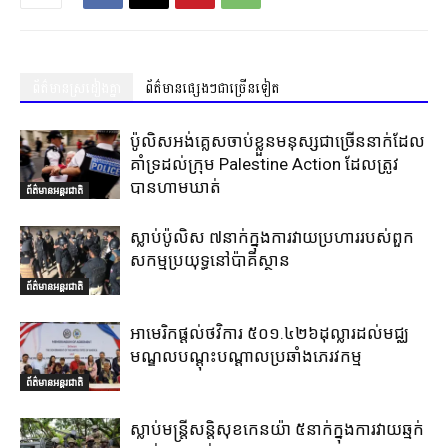
ព័ត៌មានស្រដៀងគ្នា
ព័ត៌មានផ្សេងៗជាច្រើនទៀត
ប៉ូលិសអង់គ្លេសចាប់ខ្លួនមនុស្សជាច្រើននាក់ដែល
គាំទ្រដល់ក្រុម Palestine Action ដែលត្រូវ
បានហាមឃាត់
ព័ត៌មានអន្តរជាតិ
ស្លាប់ប៉ូលិស ៧នាក់ក្នុងការវាយប្រហាររបស់ពួក
សកម្មប្រយុទ្ធនៅប៉ាគីស្ថាន
ព័ត៌មានអន្តរជាតិ
អាមេរិកផ្តល់ថវិការ ៥០១.៤២៦ដុល្លារដល់មជ្ឈ
មណ្ឌលបណ្តុះបណ្តាលប្រឆាំងភេរវកម្ម
ព័ត៌មានអន្តរជាតិ
ស្លាប់មន្ត្រីសន្តិសុខកេនយ៉ា ៥នាក់ក្នុងការវាយឆ្មក់