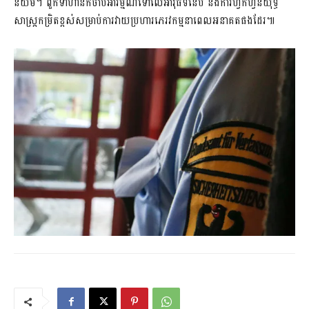
និយម។ ពួកទាហានក៏ចាប់អារម្មណ៍ទៅលើអាវុធទំនើប និងការហ្វឹកហ្វឺនយុទ្ធ
សាស្ត្រកម្រិតខ្ពស់សម្រាប់ការវាយប្រហារភេរវកម្មនាពេលអនាគតផងដែរ៕