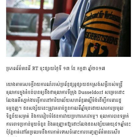
ប្រភពព័ត៌មានពី RT ចុះផ្សាយថ្ងៃទី ១៣ ខែ កក្កដា ឆ្នាំ២០១៧
យោងតាមសេចក្តីរាយការណ៍របស់ប្រព័ន្ធផ្សព្វផ្សាយដកស្រង់សម្តីរបស់មន្ត្រី
តុលាការក្នុងតំបន់បានឲ្យដឹងថាតុលាការទីក្រុង Dusseldorf សម្រេចដោះ
លែងអតីតភ្នាក់ងារធ្វើការនៅការិយាល័យសហព័ន្ធអាល្លឺម៉ង់ដើម្បីការពាររដ្ឋ
ធម្មនុញ្ញ។ ជនសង្ស័យនេះត្រូវគេចាប់ខ្លួនកាលពីឆ្នាំមុនដោយសារការប្រមូល
ទិន្នន័យសម្ងាត់ និងការរៀបចំផែនការវាយប្រហារភេរវកម្ម។ តុលាការបានទម្លាក់
ការចោទប្រកាន់មួយចំនួន និងអនុញ្ញាតឱ្យដោះលែងជនសង្ស័យអាយុ៥១ឆ្នាំនេះ
ប៉ុន្តែគាត់នៅតែប្រឈមនឹងការកាត់ទោសចំពោះការបញ្ចេញព័ត៌មានរសើប