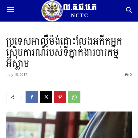
ល.គ.ជ.ប.ភ
NCTC
ប្រទេសអាល្លឺម៉ង់ដោះលែងអតីតអ្នក
ស៊ើបការណ៍របស់ទីភ្នាក់ងារចារកម្ម
អ៊ីស្លាម
July 15, 2017
0