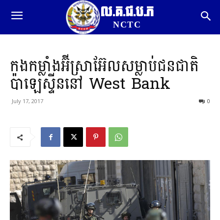
ល.គ.ជ.ប.ភ
NCTC
កងកម្លាំងអ៊ីស្រាអ៊ែលសម្លាប់ជនជាតិ
ប៉ាឡេស្ទីននៅ West Bank
July 17, 2017
0