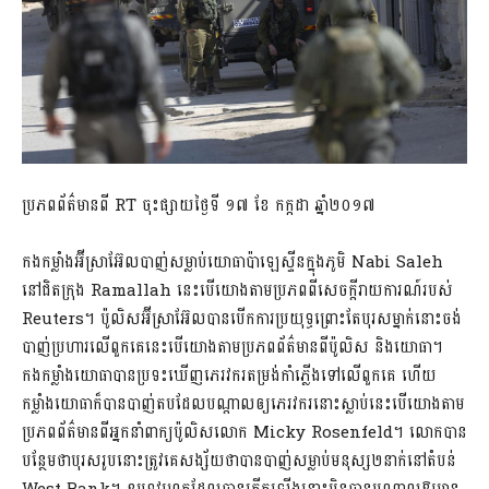
ប្រភពព័ត៌មានពី RT ចុះផ្សាយថ្ងៃទី ១៧ ខែ កក្កដា ឆ្នាំ២០១៧
កងកម្លាំងអ៊ីស្រាអ៊ែលបាញ់សម្លាប់យោធាប៉ាឡេស្ទីនក្នុងភូមិ Nabi Saleh
នៅជិតក្រុង Ramallah នេះបើយោងតាមប្រភពពីសេចក្តីរាយការណ៍របស់
Reuters។ ប៉ូលិសអ៊ីស្រាអ៊ែលបានបើកការប្រយុទ្ធព្រោះតែបុរសម្នាក់នោះចង់
បាញ់ប្រហារលើពួកគេនេះបើយោងតាមប្រភពព័ត៌មានពីប៉ូលិស និងយោធា។
កងកម្លាំងយោធាបានប្រទះឃើញភេរវករតម្រង់កាំភ្លើងទៅលើពួកគេ ហើយ
កម្លាំងយោធាក៏បានបាញ់តបដែលបណ្តាលឲ្យភេរវករនោះស្លាប់នេះបើយោងតាម
ប្រភពព័ត៌មានពីអ្នកនាំពាក្យប៉ូលិសលោក Micky Rosenfeld។ លោកបាន
បន្ថែមថាបុរសរូបនោះត្រូវគេសង្ស័យថាបានបាញ់សម្លាប់មនុស្ស២នាក់នៅតំបន់