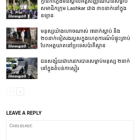
ក្មាន់កាំភ្លើងមិនស្គាល់អត្តសញ្ញាណបានសម្លាប់
សមាជិកក្រុម Lashkar ជាង ៣០នាក់នៅក្នុង
ឧទ្យាន
ព័ត៌មានអន្តរជាតិ
មនុស្សយ៉ាងហោចណាស់ ៧នាក់ស្លាប់ និង
២០នាក់ទៀតរងរបួសក្នុងហេតុការណ៍បំផ្ទុះគ្រាប់
បែកអត្តឃាតនៅប្រទេសប៉ាគីស្ថាន
ព័ត៌មានអន្តរជាតិ
ជនសង្ស័យជាភេរវករបានសម្លាប់មនុស្ស ២នាក់
នៅក្នុងតំបន់កាស្មៀរ
ព័ត៌មានអន្តរជាតិ
LEAVE A REPLY