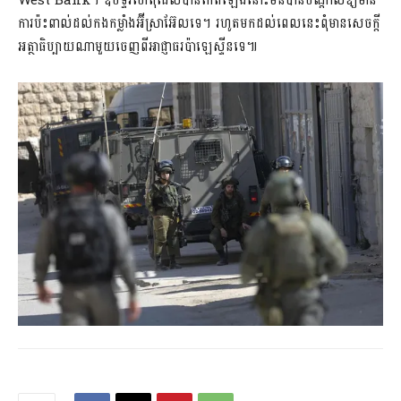
West Bank។ ឧបទ្ទវហេតុដែលបានកើតឡើងនោះមិនបានបណ្តាលឱ្យមាន
ការប៉ះពាល់ដល់កងកម្លាំងអ៊ីស្រាអ៊ែលទេ។ រហូតមកដល់ពេលនេះពុំមានសេចក្តី
អត្ថាធិប្បាយណាមួយចេញពីអាជ្ញាធរប៉ាឡេស្ទីនទេ៕