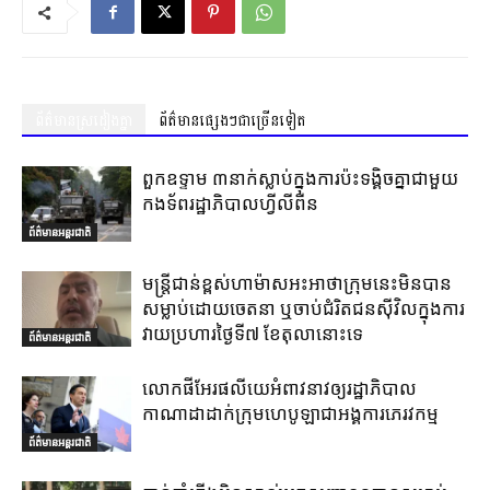
ព័ត៌មានស្រដៀងគ្នា
ព័ត៌មានផ្សេងៗជាច្រើនទៀត
ពួកឧទ្ទាម ៣នាក់ស្លាប់ក្នុងការប៉ះទង្គិចគ្នាជាមួយ
កងទ័ពរដ្ឋាភិបាលហ្វីលីពីន
ព័ត៌មានអន្តរជាតិ
មន្ត្រីជាន់ខ្ពស់ហាម៉ាសអះអាថាក្រុមនេះមិនបាន
សម្លាប់ដោយចេតនា ឬចាប់ជំរិតជនស៊ីវិលក្នុងការ
វាយប្រហារថ្ងៃទី៧ ខែតុលានោះទេ
ព័ត៌មានអន្តរជាតិ
លោកផីអែរផលីយេអំពាវនាវឲ្យរដ្ឋាភិបាល
កាណាដាដាក់ក្រុមហេបូឡាជាអង្គការភេរវកម្ម
ព័ត៌មានអន្តរជាតិ