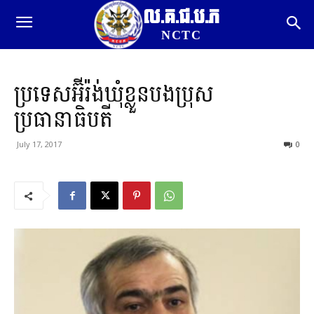
ល.គ.ជ.ប.ភ
NCTC
ប្រទេសអ៊ីរ៉ង់ឃុំខ្លួនបងប្រុស
ប្រធានាធិបតី
July 17, 2017
0