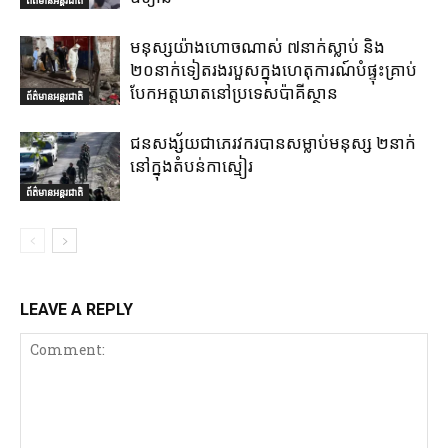
មនុស្សយ៉ាងហោចណាស់ ៧នាក់ស្លាប់ និង
២០នាក់ទៀតរងរបួសក្នុងហេតុការណ៍បំផ្ទុះគ្រាប់
បែកអត្តឃាតនៅប្រទេសប៉ាគីស្ថាន
ព័ត៌មានអន្តរជាតិ
ជនសង្ស័យជាភេរវករបានសម្លាប់មនុស្ស ២នាក់
នៅក្នុងតំបន់កាស្មៀរ
ព័ត៌មានអន្តរជាតិ
LEAVE A REPLY