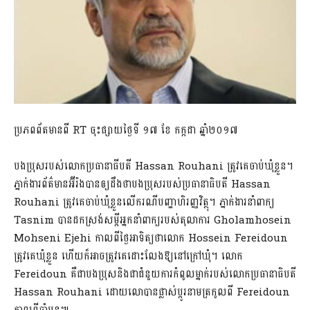
ប្រភពព័តមានពី RT ចុះផ្សាយថ្ងៃទី ១៧ ខែ កក្កដា ឆ្នាំ២០១៧
បងប្រុសរបស់លោកប្រធានាធីបតី Hassan Rouhani ត្រូវគេចាប់ឃុំខ្លួន។
ភ្នាក់ងារព័ត៌មានអ៊ីរ៉ងបានឲ្យដឹងថាបងប្រុសរបស់ប្រធានាធិបតី Hassan
Rouhani ត្រូវគេចាប់ឃុំខ្លួនលើករណីបញ្ហាហិរញ្ញវិត្ថុ។ ភ្នាក់ងារនាំពាក្យ
Tasnim បានដកស្រង់សម្តីអ្នកនាំពាក្យរបស់តុលាការ Gholamhosein
Mohseni Ejehi កាលពីថ្ងៃអាទិត្យថាលោក Hossein Fereidoun
ត្រូវគេឃុំខ្លួន ហើយក៏អាចត្រូវគេដោះលែងឱ្យនៅក្រៅឃុំ។ លោក
Fereidoun គឺជាបងប្រុសនិងជាជំនួយការកំពូលម្នាក់របស់លោកប្រធានាធិបតី
Hassan Rouhani ដោយលោបានផ្លាស់ប្តូរនាមត្រកូលពី Fereidoun