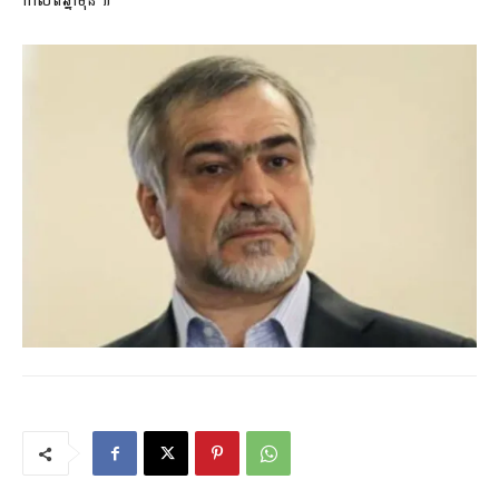
កាលពីឆ្នាំមុន៕