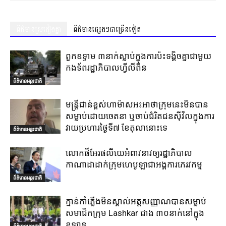
ព័ត៌មានស្រដៀងគ្នា
ព័ត៌មានផ្សេងៗជាច្រើនទៀត
ពួកឧទ្ទាម ៣នាក់ស្លាប់ក្នុងការប៉ះទង្គិចគ្នាជាមួយ
កងទ័ពរដ្ឋាភិបាលហ្វីលីពីន
ព័ត៌មានអន្តរជាតិ
មន្ត្រីជាន់ខ្ពស់ហាម៉ាសអះអាថាក្រុមនេះមិនបាន
សម្លាប់ដោយចេតនា ឬចាប់ជំរិតជនស៊ីវិលក្នុងការ
វាយប្រហារថ្ងៃទី៧ ខែតុលានោះទេ
ព័ត៌មានអន្តរជាតិ
លោកផីអែរផលីយេអំពាវនាវឲ្យរដ្ឋាភិបាល
កាណាដាដាក់ក្រុមហេបូឡាជាអង្គការភេរវកម្ម
ព័ត៌មានអន្តរជាតិ
ក្មាន់កាំភ្លើងមិនស្គាល់អត្តសញ្ញាណបានសម្លាប់
សមាជិកក្រុម Lashkar ជាង ៣០នាក់នៅក្នុង
ឧទ្យាន
ព័ត៌មានអន្តរជាតិ