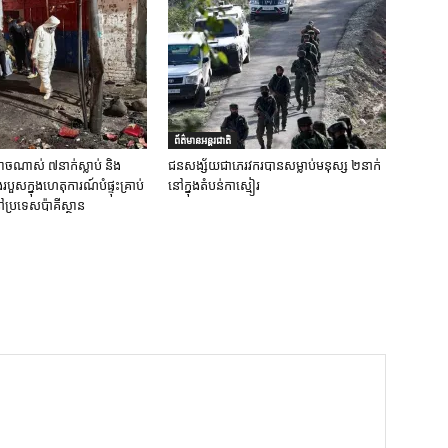
ព័ត៌មានអន្តរជាតិ
ចណាស់ ៧នាក់ស្លាប់ និង
ជនសង្ស័យជាភេរវករបានសម្លាប់មនុស្ស ២នាក់
ួសក្នុងហេតុការណ៍បំផ្ទុះគ្រាប់
នៅក្នុងតំបន់កាស្មៀរ
ប្រទេសប៉ាគីស្ថាន