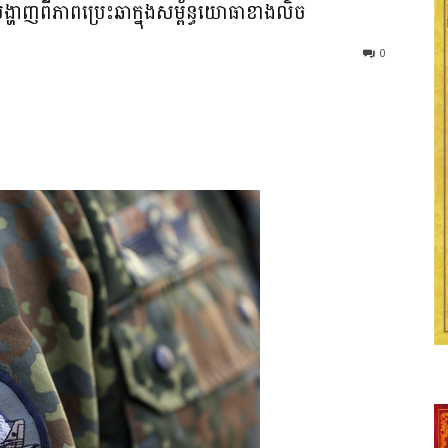
្ហាញពីភាពប្រេះឆាក្នុងសម្ព័ន្ធយោធាខាងលិច
0