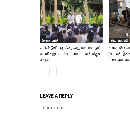
ព័ត៌មានអន្តរជាតិ
ព័ត៌មានអន្តរជាតិ
ក្មាន់កាំភ្លើងមិនស្គាល់អត្តសញ្ញាណបានសម្លាប់
មនុស្សយ៉ាងហោ
សមាជិកក្រុម Lashkar ជាង ៣០នាក់នៅក្នុង
២០នាក់ទៀតរងរប
ឧទ្យាន
បែកអត្តឃាតនៅ
LEAVE A REPLY