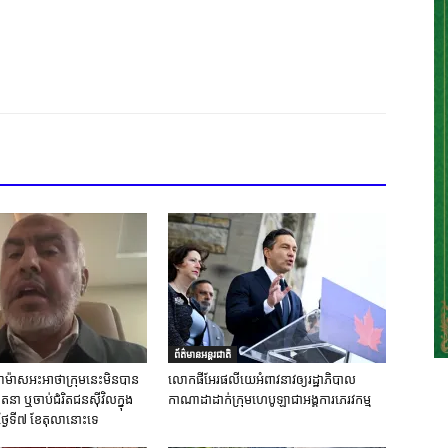
ព័ត៌មានអន្តរជាតិ
ស់ហាម៉ាសអះអាថាក្រុមនេះមិនបាន
លោកផីអែរផលីយេអំពាវនាវឲ្យរដ្ឋាភិបាល
នា ឬចាប់ជំរិតជនស៊ីវិលក្នុង
កាណាដាដាក់ក្រុមហេបូឡាជាអង្គការភេរវកម្ម
ថ្ងៃទី៧ ខែតុលានោះទេ