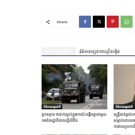
Share
ព័ត៌មានស្រដៀងគ្នា
ព័ត៌មានផ្សេងៗជាច្រើនទៀត
ព័ត៌មានអន្តរជាតិ
ព័ត៌មានអន្តរជាតិ
ពួកឧទ្ទាម ៣នាក់ស្លាប់ក្នុងការប៉ះទង្គិចគ្នាជាមួយ
មន្ត្រីជាន់ខ្ព
កងទ័ពរដ្ឋាភិបាលហ្វីលីពីន
សម្លាប់ដោយចេត
ការវាយប្រហារ