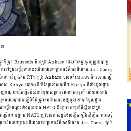
០១៧
ទីក្រុង Brussels និងក្រុង Ankara ដែលជាកត្តាគួរឲ្យព្រួយបារម្ភ
ទី២នៅក្នុងសម្ព័ន្ធភាពនេះបើយោងតាមប្រភពព័ត៌មានពីលោក Jan Oberg
្រាប់ទៅកាន់ភ្នាក់ងារ RT។ ក្រុង Ankara បានបដិសេធសមាជិកសភាអាល្លឺ
ស Konya នៅភាគនិរតីនៃប្រទេសទួរគី។ Konya គឺទាំងមូលដ្ឋាន
ឈមណ្ឌលហ្វឹកហ្វឺនដ៏សំខាន់មួយសម្រាប់ទ័ពអាកាសទួរគី ហើយទាំងកង
 អ្នកនយោបាយអាល្លឺម៉ង់ក៏ត្រូវគេបដិសេធមិនឱ្យចូលទៅកាន់មូលដ្ឋាន
្កើតជម្លោះទាំងមូលរវាង NATO និងប្រទេសទួរគីគឺស្ថិតនៅក្នុង
ច្រើន។ អង្គការ NATO ត្រូវបានគេសន្មត់ថាបង្កើតឡើងដើម្បីការពារលទ្ធិ
ធិប្រជាធិបតេយ្យនេះបើយោងតាមប្រភពព័ត៌មានពីលោក Jan Oberg ប្រាប់