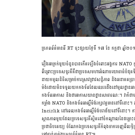
ប្រភពព័ត៌មានពី RT ចុះផ្សាយថ្ងៃទី ១៧ ខែ កក្កដា ឆ្នាំ២
រឿងអាក្រក់មួយចំនួនបានកើតឡើងចំពោះអង្គការ NATO ក្នុង
ពីព្រោះប្រទេសទួរគីគឺជាប្រទេសមហាអំណាចយោធាធំបំផុត
នាយកមូលនិធិសម្រាប់ការស្រាវជ្រាវសន្តិភាព និងអនាគតប
ម៉ង់ដោយមិនទទួលយកកងទ័ពដែលឈរជើងនៅមូលដ្ឋានអាកា
កងទ័ពអាកាស និងជាអាកាសយានដ្ឋានសាធារណៈ។ វាក៏ជាមជ្
កម្លាំង NATO និងកងទ័ពអាល្លឺម៉ង់រក្សាវត្តមាននៅទីនោះ។
Incirlik នៅពេលកងទ័ពអាល្លឺម៉ង់បរាជ័យនៅទីនោះ។ ការបង
ស្ថានភាពមួយដែលប្រទេសទួរគីស្ថិតនៅចំកណ្តាលនៃជម្លោះជា
ប្រជាធិបតេយ្យ ចំណែកឯប្រទេសទួរគីកំពុងចាកចេញពីលទ្
ទៅកាន់ភ្នាក់ងារសារព័ត៌មាន RT៕