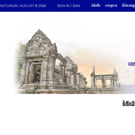
ទំព័រដើម
សកម្មភាព
ព័ត៌មានអន្ត
SATURDAY, AUGUST 8, 2026
SIGN IN / JOIN
ទំព័រដ