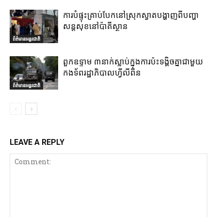
ការបំផ្ទុះគ្រាប់បែកនៅស្រុកស្វាតបង្ហាញពីបញ្ហា
សន្តសុខនៅប៉ាគីស្ថាន
ព័ត៌មានអន្តរជាតិ
ពួកឧទ្ទាម ៣នាក់ស្លាប់ក្នុងការប៉ះទង្គិចគ្នាជាមួយ
កងទ័ពរដ្ឋាភិបាលហ្វីលីពីន
ព័ត៌មានអន្តរជាតិ
LEAVE A REPLY