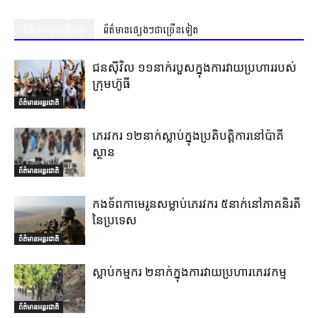
ព័ត៌មានស្រដៀងគ្នា
ព័ត៌មានផ្សេងៗជាច្រើនទៀត
ជនស៊ីវិល ១១នាក់របួសក្នុងការវាយប្រហាររបស់
ក្រុមហ៊ូធី
ព័ត៌មានអន្តរជាតិ
ភេរវករ ១២នាក់ស្លាប់ក្នុងប្រតិបត្តិការនៅប៉ាគី
ស្ថាន
ព័ត៌មានអន្តរជាតិ
កងទ័ពកាមេរូនសម្លាប់ភេរវករ ៥នាក់នៅភាគនិរតី
នៃប្រទេស
ព័ត៌មានអន្តរជាតិ
ស្លាប់កម្មករ ២នាក់ក្នុងការវាយប្រហារភេរវកម្ម
ព័ត៌មានអន្តរជាតិ