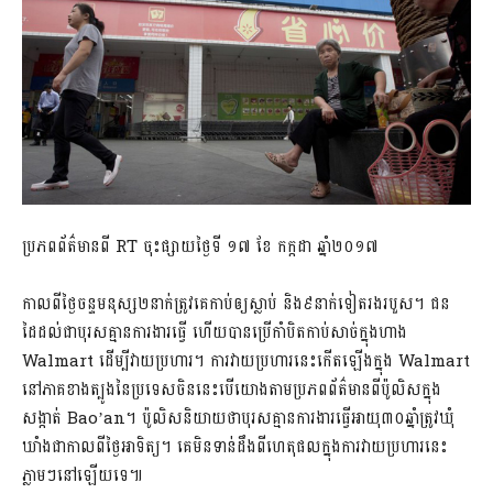
ប្រភពព័ត៌មានពី RT ចុះផ្សាយថ្ងៃទី ១៧ ខែ កក្កដា ឆ្នាំ២០១៧
កាលពីថ្ងៃចន្ទមនុស្ស២នាក់ត្រូវគេកាប់ឲ្យស្លាប់ និង៩នាក់ទៀតរងរបួស។ ជន
ដៃដល់ជាបុរសគ្មានការងារធ្វើ ហើយបានប្រើកាំបិតកាប់សាច់ក្នុងហាង
Walmart ដើម្បីវាយប្រហារ។ ការវាយប្រហារនេះកើតឡើងក្នុង Walmart
នៅភាគខាងត្បូងនៃប្រទេសចិននេះបើយោងតាមប្រភពព័ត៌មានពីប៉ូលិសក្នុង
សង្កាត់ Bao’an។ ប៉ូលិសនិយាយថាបុរសគ្មានការងារធ្វើអាយុ៣០ឆ្នាំត្រូវឃុំ
ឃាំងជាកាលពីថ្ងៃអាទិត្យ។ គេមិនទាន់ដឹងពីហេតុផលក្នុងការវាយប្រហារនេះ
ភ្លាមៗនៅឡើយទេ៕