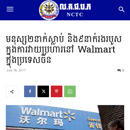
ល.គ.ជ.ប.ភ
NCTC
មនុស្ស២នាក់ស្លាប់ និង៩នាក់រងរបួស
ក្នុងការវាយប្រហារនៅ Walmart
ក្នុងប្រទេសចិន
July 18, 2017
0