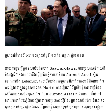
ប្រភពព័ត៌មានពី RT ចុះផ្សាយថ្ងៃទី ១៨ ខែ កក្កដា ឆ្នាំ២០១៧
នាយករដ្ឋមន្រ្តីប្រទេសលីបង់លោក Saad al-Hariri មានប្រសាសន៍កាលពី
ថ្ងៃអង្គារ៍ថាកងយោធានឹងធ្វើប្រតិបត្តិការនៅតំបន់ Juroud Arsal ស្ថិត
នៅភាគជើង Lebanon នេះបើយោងតាមប្រភពពីភ្នាក់ងារសារព័ត៌មានជាតិ។
ការថ្លែងនៅក្នុងរដ្ឋសភាលោក Hariri បានរៀបរាប់ពីប្រតិបត្តិការនៅព្រំដែន
ស៊ីរីដោយយកចិត្តទុកដាក់។ តំបន់ Juroud Arsal ជាតំបន់គ្មានទីលំនៅ
ដោយវាជាតំបន់ភ្នំដែលស្ថិតនៅរវាងប្រទេសស៊ីរី និងប្រទេសលីបង់។ តំបន់នេះ
បានក្លាយជាមូលដ្ឋាននៃការធ្វើប្រតិបត្តិការប្រយុទ្ធជាមួយពួកបះបោរក្នុងសង្គ្រាម