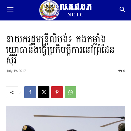
ល.គ.ជ.ប.ភ
NCTC
នាយករដ្ឋមន្ត្រីលីបង់៖ កងកម្លាំង
យោធានឹងធ្វើប្រតិបត្តិការនៅព្រំដែន
ស៊ីរី
July 19, 2017
0