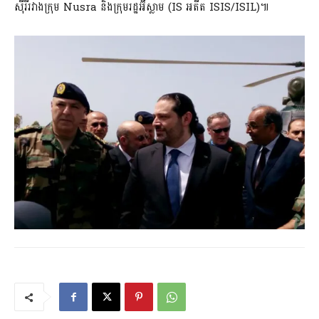
ស៊ីរីរវាងក្រុម Nusra និងក្រុមរដ្ឋអ៊ីស្លាម (IS អតីត ISIS/ISIL)៕