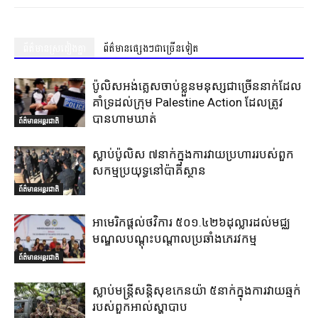
ព័ត៌មានស្រដៀងគ្នា
ព័ត៌មានផ្សេងៗជាច្រើនទៀត
ប៉ូលិសអង់គ្លេសចាប់ខ្លួនមនុស្សជាច្រើននាក់ដែល
គាំទ្រដល់ក្រុម Palestine Action ដែលត្រូវ
បានហាមឃាត់
ព័ត៌មានអន្តរជាតិ
ស្លាប់ប៉ូលិស ៧នាក់ក្នុងការវាយប្រហាររបស់ពួក
សកម្មប្រយុទ្ធនៅប៉ាគីស្ថាន
ព័ត៌មានអន្តរជាតិ
អាមេរិកផ្តល់ថវិការ ៥០១.៤២៦ដុល្លារដល់មជ្ឈ
មណ្ឌលបណ្តុះបណ្តាលប្រឆាំងភេរវកម្ម
ព័ត៌មានអន្តរជាតិ
ស្លាប់មន្ត្រីសន្តិសុខកេនយ៉ា ៥នាក់ក្នុងការវាយឆ្មក់
របស់ពួកអាល់ស្ហាបាប