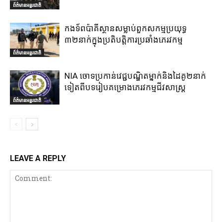
ព័ត៌មានអន្តរជាតិ
កងទ័ពប៉ាគីស្ថានសម្លាប់ពួកសកម្មប្រយុទ្ធ
៣២នាក់ក្នុងប្រតិបត្តិការប្រឆាំងភេរវកម្ម
ព័ត៌មានអន្តរជាតិ
NIA ចោទប្រកាន់វេជ្ជបណ្ឌិតម្នាក់និងដៃគូ២នាក់
ទៀតពីបទរៀបគម្រោងភេរវកម្មជីវសាស្ត្រ
ព័ត៌មានអន្តរជាតិ
LEAVE A REPLY