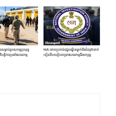
ព័ត៌មានអន្តរជាតិ
នសម្លាប់ពួកសកម្មប្រយុទ្ធ
NIA ចោទប្រកាន់វេជ្ជបណ្ឌិតម្នាក់និងដៃគូ២នាក់
ិបត្តិការប្រឆាំងភេរវកម្ម
ទៀតពីបទរៀបគម្រោងភេរវកម្មជីវសាស្ត្រ