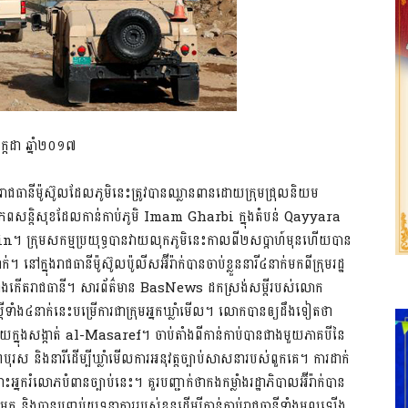
្កដា ឆ្នាំ២០១៧
្នុងរាជធានីម៉ូស៊ូលដែលភូមិនេះត្រូវបានឈ្លានពានដោយក្រុមជ្រុលនិយម
ប្រភពសន្តិសុខដែលកាន់កាប់ភូមិ Imam Gharbi ក្នុងតំបន់ Qayyara
in។ ក្រុមសកម្មប្រយុទ្ធបានវាយលុកភូមិនេះកាលពី២សប្តាហ៍មុនហើយបាន
នៅក្នុងរាជធានីម៉ូស៊ូលប៉ូលីសអ៊ីរ៉ាក់បានចាប់ខ្លួននារី៤នាក់មកពីក្រុមរដ្ឋ
គខាងកើតរាជធានី។ សារព័ត៌មាន BasNews ដកស្រង់សម្ដីរបស់លោក
ង៤នាក់នេះបម្រើការជាក្រុមអ្នកឃ្លាំមើល។ លោកបានឲ្យដឹងទៀតថា
ះមួយក្នុងសង្កាត់ al-Masaref។ ចាប់តាំងពីកាន់កាប់បានជាងមួយភាគបីនៃ
ានកេណ្ឌបុរស និងនារីដើម្បីឃ្លាំមើលការអនុវត្តច្បាប់សាសនារបស់ពួកគេ។ ការដាក់
ករំលោភបំពានច្បាប់នេះ។ គួរបញ្ជាក់ថាកងកម្លាំងរដ្ឋាភិបាលអ៊ីរ៉ាក់បាន
ក និងបានបញ្ចប់យុទ្ធនាការរបស់ខ្លួនដើម្បីកាន់កាប់រាជធានីទាំងមូលឡើង