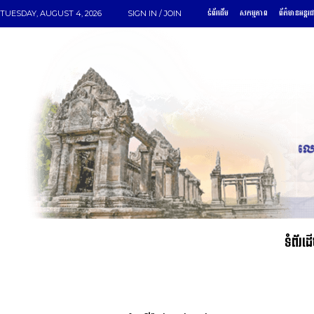
ទំព័រដើម
សកម្មភាព
ព័ត៌មានអន្តរ
TUESDAY, AUGUST 4, 2026
SIGN IN / JOIN
ទំព័រដ