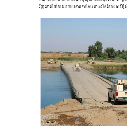
វិញនៅដើមខែនេះដោយកាន់កាប់ភាគខាងលិចនៃរាជធានីម៉ូ