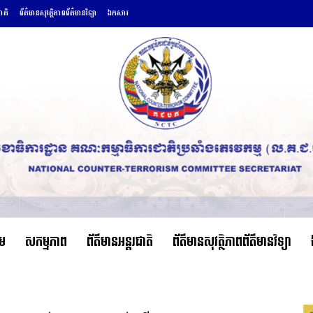
ជាតិ
ព័ត៌មានសុវត្ថិភាពព័ត៌មានវិទ្យា
ឯកសារ
ើម
សកម្មភាព
ព័ត៌មានអន្តរជាតិ
ព័ត៌មានសុវត្ថិភាពព័ត៌មានវិទ្យា