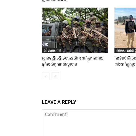
ព័ត៌មានអន្តរជាតិ
ព័ត៌មានអន្តរជាតិ
ស្លាប់មន្ត្រីសន្តិសុខកេនយ៉ា ៥នាក់ក្នុងការវាយ
កងទ័ពប៉ាគីស្ថា
ឆ្មក់របស់ពួកអាល់ស្ហាបាប
៣២នាក់ក្នុងប្រត
LEAVE A REPLY