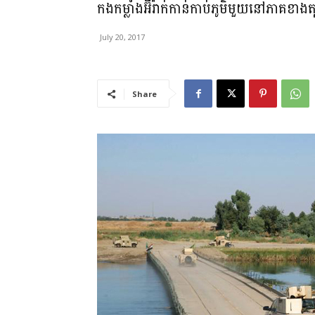
កងកម្លាំងអ៊ីរ៉ាក់កាន់កាប់ភូមិមួយនៅភាគខាងត
July 20, 2017
Share