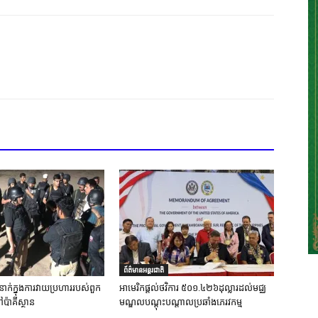
ព័ត៌មានអន្តរជាតិ
នាក់ក្នុងការវាយប្រហាររបស់ពួក
អាមេរិកផ្តល់ថវិការ ៥០១.៤២៦ដុល្លារដល់មជ្ឈ
ៅប៉ាគីស្ថាន
មណ្ឌលបណ្តុះបណ្តាលប្រឆាំងភេរវកម្ម