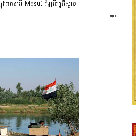
្បូងរាជធានី Mosul វិញពីរដ្ឋអ៊ីស្លាម
0