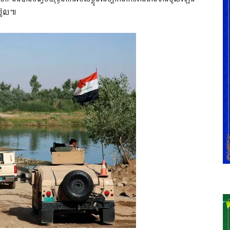
ស៊ូល៕