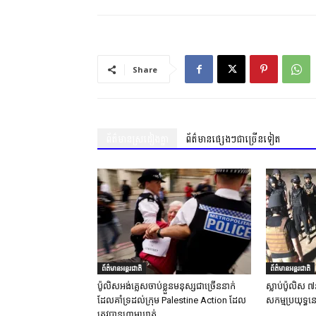
Share
ព័ត៌មានស្រដៀងគ្នា
ព័ត៌មានផ្សេងៗជាច្រើនទៀត
ព័ត៌មានអន្តរជាតិ
ព័ត៌មានអន្តរជាតិ
ប៉ូលិសអង់គ្លេសចាប់ខ្លួនមនុស្សជាច្រើននាក់
ស្លាប់ប៉ូលិស ៧
ដែលគាំទ្រដល់ក្រុម Palestine Action ដែល
សកម្មប្រយុទ្ធន
ត្រូវបានហាមឃាត់