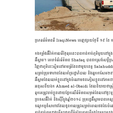
ប្រភពព័ត៌មានពី IraqiNews ចេញផ្សាយថ្ងៃទី ១៩ ខែ កក
កងកម្លាំងអ៊ីរ៉ាក់កាលពីថ្ងៃពុធនេះបានកាន់កាប់ភូមិមួយនៅក
អ៊ីស្លាម។ គេហទំព័រព័ត៌មាន Shafaq បានដកស្រង់សម្តី
វិញថាភូមិនេះស្ថិតនៅតាមព្រំដែនជាមួយខេត្ត Salahudd
សម្លាប់ក្រុមទាហានដែលគាំទ្ររដ្ឋាភិបាល និងអ្នកកាសែត២នាក់។ 
អ៊ីស្លាមដែលលាក់ខ្លួននៅក្នុងចំណោមជនភៀសខ្លួននៅភា
អនុសេនីយឯក Ahmed al-Obaidi ដែលនិយាយថាស្ត្រីទាំ
ពួកគេត្រូវចាប់ខ្លួនដោយផ្អែកលើព័ត៌មានសម្ងាត់ដែលនៅផ្ទ
ប្រទេសអ៊ីរ៉ាក់ និងស៊ីរីក្នុងឆ្នាំ២០១៤ ក្រុមរដ្ឋអ៊ីស្លាម​ប
ទណ្ឌកម្មដ៏សាហាវដែលជួនកាលត្រូវសម្លាប់ចោលផងដែរចំពោះអ្ន
កាន់កាប់ភាគខាងកើតរាជធានីម៉ូស៊ូលកាលពីចុងខែមករាកន្លងម