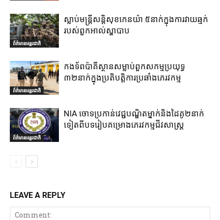
ស្លាប់មន្ត្រីសន្តិសុខកេនយ៉ា ៥នាក់ក្នុងការវាយឆ្មក់
របស់ពួកអាល់ស្ហាបាប
ព័ត៌មានអន្តរជាតិ
កងទ័ពប៉ាគីស្ថានសម្លាប់ពួកសកម្មប្រយុទ្ធ
៣២នាក់ក្នុងប្រតិបត្តិការប្រឆាំងភេរវកម្ម
ព័ត៌មានអន្តរជាតិ
NIA ចោទប្រកាន់វេជ្ជបណ្ឌិតម្នាក់និងដៃគូ២នាក់
ទៀតពីបទរៀបគម្រោងភេរវកម្មជីវសាស្ត្រ
ព័ត៌មានអន្តរជាតិ
LEAVE A REPLY