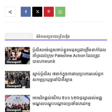
ព័ត៌មានស្រដៀងគ្នា
ព័ត៌មានផ្សេងៗជាច្រើនទៀត
ប៉ូលិសអង់គ្លេសចាប់ខ្លួនមនុស្សជាច្រើននាក់ដែល
គាំទ្រដល់ក្រុម Palestine Action ដែលត្រូវ
បានហាមឃាត់
ព័ត៌មានអន្តរជាតិ
ស្លាប់ប៉ូលិស ៧នាក់ក្នុងការវាយប្រហាររបស់ពួក
សកម្មប្រយុទ្ធនៅប៉ាគីស្ថាន
ព័ត៌មានអន្តរជាតិ
អាមេរិកផ្តល់ថវិការ ៥០១.៤២៦ដុល្លារដល់មជ្ឈ
មណ្ឌលបណ្តុះបណ្តាលប្រឆាំងភេរវកម្ម
ព័ត៌មានអន្តរជាតិ