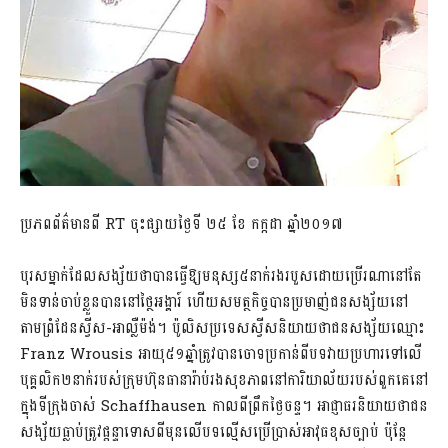
ប្រភពព័ត៌មានពី RT ចុះផ្សាយថ្ងៃទី ២៥ ខែ កក្កដា ឆ្នាំ២០១៧
បុរសម្នាក់ដែលសង្ស័យថាបានធ្វើឱ្យមនុស្ស៥នាក់រងរបួសដោយប្រើរណានៅតែ
មិនទាន់ចាប់ខ្លួនបាននៅថ្ថៃអង្គារ៍ ហើយសមត្ថកិច្ចបានប្រមាញ់ជនសង្ស័យនៅ
តាមព្រំដែនស្វីស-អាល្លឺម៉ង់។ ប៉ូលិសប្រទេសស្វីសនិយាយថាជនសង្ស័យឈ្មោះ
Franz Wrousis អាយុ៥១ឆ្នាំត្រូវបានចោទប្រកាន់ពីបទវាយប្រហារទៅលើ
បុគ្គលិក២នាក់របស់ក្រុមហ៊ុនធានារ៉ាប់រងសុខភាពនៅការិយាល័យរបស់ពួកគេនៅ
ក្នុងទីក្រុងចាស់ Schaffhausen កាលពីព្រឹកថ្ងៃចន្ទ។ អាជ្ញាធរនិយាយថាជន
សង្ស័យធ្លាប់ត្រូវផ្តន្ទាទោសពីមុនលើបទល្មើសប្រើប្រាស់អាវុធខុសច្បាប់ ប៉ុន្តែ