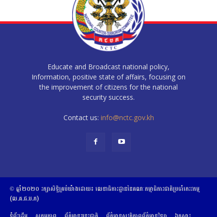
Educate and Broadcast national policy,
Information, positive state of affairs, focusing on
the improvement of citizens for the national
security success.
Contact us:
info@nctc.gov.kh
© ឆ្នាំ២០២០​ ​រក្សាសិទ្ធិ​គ្រប់យ៉ាង​ដោយ​៖​ ​លេខាធិការដ្ឋាននៃគណៈកម្មាធិការជាតិប្រចាំភេរវកម្ម
(ល.គ.ជ.ប.ភ)
ទំព័រដើម
សកម្មភាព
ព័ត៌មានអន្តរជាតិ
ព័ត៌មានសុវត្ថិភាពព័ត៌មានវិទ្យា
ឯកសារ