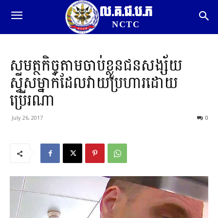
ល.គ.ជ.ប.ភ
NCTC
សមត្ថកិច្ចតាមចាប់ខ្លួនជនសង្ស័យ
ស្វីសម្នាក់ដែលវាយប្រហារដោយ
ប្រើរណា
July 26, 2017
0