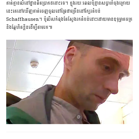
គាត់គ្មានលំនៅដ្ឋានពិតប្រាកដនោះទេ។ ក្នុងរយៈពេលប៉ុន្មានសប្តាហ៍ចុងក្រោយ
នេះគេនៅឃើញគាត់ចេញចូលនៅព្រៃជាច្រើននៅក្បែរតំបន់
Schaffhausen។ ប៉ូលិសកំពុងតែស្វែងរកតំបន់នោះដោយមានឧទ្ធម្ភាគចក្រ
និងឆ្កែហិតខ្លិនដើម្បីតាមរក៕