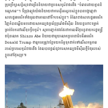
ក្រុមប្រឹក្សាសន្តិសុខជាច្រើននិយាយថាប្រទេសកូរ៉េខាងជើង “បំពានដោយគ្មាននិ
ទណ្ឌភាព”។ ទីក្រុងព្យុងយ៉ាងនិយាយថាការធ្វើតេស្តរបស់ខ្លួនបានបង្ហាញថា
សហរដ្ឋអាមេរិកទាំងមូលជាគោលដៅទី១របស់ខ្លួន។ ចំណែខាងសហរដ្ឋអាមេរិក
វិញក៏បានឆ្លើយតបដោយសាកល្បងប្រព័ន្ធប្រឆាំងមីស៊ីល និងយន្តហោះទម្លាក់
គ្រាប់បែកនៅលើឧបទ្វីបកូរ៉េ។ សូមបញ្ជាក់ផងដែរថាកាលពីថ្ងៃចន្ទនាយករដ្ឋមន្ត្រី
ជប៉ុនលោក Shinzo Abe និយាយជាមួយលោកប្រធានាធិបតីអាមេរិក
Donald Trump ថាពួកគេត្រូវបន្ថែមយកចិត្តទុកដាក់ទៅលើសកម្មភាព
របស់ប្រទេសកូរ៉េខាងជើង ដែលបានផ្តល់នូវការសាកល្បងមីស៊ីលថ្មីបំផុតរបស់
ខ្លួននៅថ្ងៃសុក្រ៕