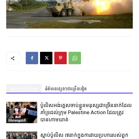
ព័ត៌មានស្រដៀងគ្នា
ព័ត៌មានផ្សេងៗជាច្រើនទៀត
ប៉ូលិសអង់គ្លេសចាប់ខ្លួនមនុស្សជាច្រើននាក់ដែល
គាំទ្រដល់ក្រុម Palestine Action ដែលត្រូវ
បានហាមឃាត់
ព័ត៌មានអន្តរជាតិ
ស្លាប់ប៉ូលិស ៧នាក់ក្នុងការវាយប្រហាររបស់ពួក