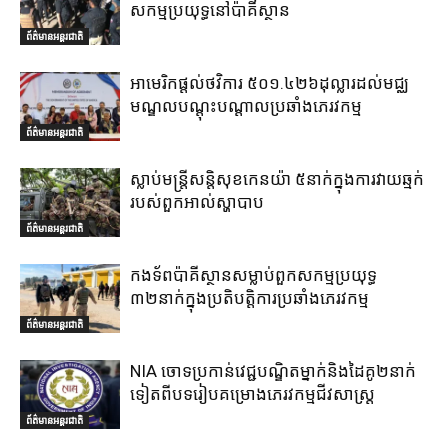
សកម្មប្រយុទ្ធនៅប៉ាគីស្ថាន
ព័ត៌មានអន្តរជាតិ
អាមេរិកផ្តល់ថវិការ ៥០១.៤២៦ដុល្លារដល់មជ្ឈ
មណ្ឌលបណ្តុះបណ្តាលប្រឆាំងភេរវកម្ម
ព័ត៌មានអន្តរជាតិ
ស្លាប់មន្ត្រីសន្តិសុខកេនយ៉ា ៥នាក់ក្នុងការវាយឆ្មក់
របស់ពួកអាល់ស្ហាបាប
ព័ត៌មានអន្តរជាតិ
កងទ័ពប៉ាគីស្ថានសម្លាប់ពួកសកម្មប្រយុទ្ធ
៣២នាក់ក្នុងប្រតិបត្តិការប្រឆាំងភេរវកម្ម
ព័ត៌មានអន្តរជាតិ
NIA ចោទប្រកាន់វេជ្ជបណ្ឌិតម្នាក់និងដៃគូ២នាក់
ទៀតពីបទរៀបគម្រោងភេរវកម្មជីវសាស្ត្រ
ព័ត៌មានអន្តរជាតិ