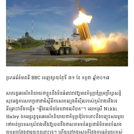
ប្រភពព័ត៌មានពី​ BBC ចេញផ្សាយថ្ងៃទី ៣១ ខែ កក្កដា ឆ្នាំ២០១៧
សហរដ្ឋអាមេរិកនិយាយថាខ្លួននឹងមិនអំពាវនាវឱ្យមានកិច្ចប្រជុំក្រុមប្រឹក្សាសន្តិ
សុខអង្គការសហប្រជាជាតិស្តីពីការសាកល្បងមីស៊ីលរបស់កូរ៉េខាងជើងទេ
ពីព្រោះវានឹងបង្កើត “អ្វីដែលមិនមែនជាផលវិបាក”។ លោកស្រី Nikki
Haley ឯកអគ្គរដ្ឋទូតអាមេរិកនិយាយថាកិច្ចប្រជុំបែបនោះនឹងបញ្ជូនសារមួយ
ទៅកាន់ប្រទេសកូរ៉េខាងជើងឱ្យបានដឹងថាសហគមន៍អន្តរជាតិមិនមានបំណង
ប្រកួតប្រជែងជាមួយខ្លួននោះទេ។ ហើយនៅក្នុងសេចក្តីថ្លែងការណ៍មួយរបស់