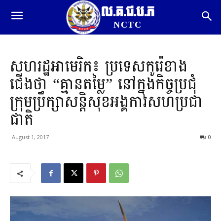
ល.គ.ជ.ប.ភ
NCTC
សហរដ្ឋអាមេរិក៖ ប្រទេសកូរ៉េខាង
ជើងថា “គ្មានតម្លៃ” នៅក្នុងកិច្ចប្រជុំ
ក្រុមប្រឹក្សាសន្តិសុខអង្គការសហប្រជា
ជាតិ
August 1, 2017
0