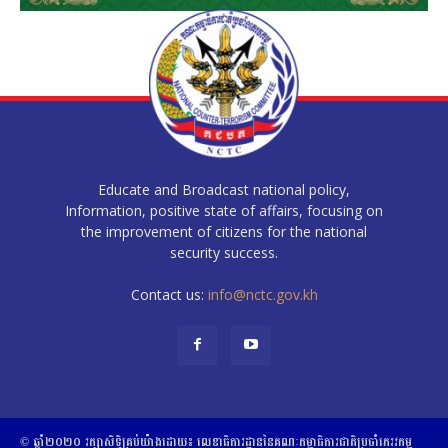
Educate and Broadcast national policy,
Information, positive state of affairs, focusing on
the improvement of citizens for the national
security success.
Contact us:
info@nctc.gov.kh
© ឆ្នាំ២០២០​ ​រក្សាសិទ្ធិ​គ្រប់យ៉ាង​ដោយ​៖​ ​លេខាធិការដ្ឋាននៃគណៈកម្មាធិការជាតិប្រចាំភេរវកម្ម