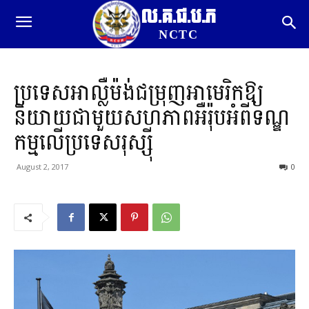
ល.គ.ជ.ប.ភ
NCTC
ប្រទេសអាល្លឺម៉ង់ជម្រុញអាមេរិកឱ្យ
និយាយជាមួយសហភាពអឺរ៉ុបអំពីទណ្ឌ
កម្មលើប្រទេសរុស្ស៊ី
August 2, 2017
0