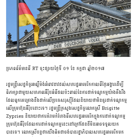
ប្រភពព័ត៌មានពី RT ចុះផ្សាយថ្ងៃទី ០១ ខែ កក្កដា ឆ្នាំ២០១៧
រដ្ឋមន្ត្រីសេដ្ឋកិច្ចអាល្លឺម៉ង់អំពាវនាវដល់សហរដ្ឋអាមេរិកកាលពីថ្ងៃអង្គារដើម្បី
ពិភាក្សាជាមួយសហភាពអឺរ៉ុបអំពីផលប៉ះពាល់នៃការដាក់ទណ្ឌកម្មយ៉ាងតឹងរឹង
ដែលពួកគេគ្រោងនឹងដាក់លើប្រទេសរុស្ស៊ីដែលនិយាយថាមិនគួរដាក់ទណ្ឌកម្ម
លើក្រុមហ៊ុនអឺរ៉ុបនោះទេ។ រដ្ឋមន្ត្រីក្រសួងសេដ្ឋកិច្ចលោកស្រី Brigitte
Zypries និយាយថាការគំរាមកំហែងពីសហរដ្ឋអាមេរិកក្នុងការដាក់ទណ្ឌកម្ម
ក្រុមហ៊ុនអឺរ៉ុបដែលការដាក់ទណ្ឌកម្មនេះនៅក្រៅដែនដីមិនអាចទទួលយក
បានទេ។ លោកស្រីបន្តថាយើងពិតជាចង់បានរដ្ឋាភិបាលសហរដ្ឋអាមេរិកមក