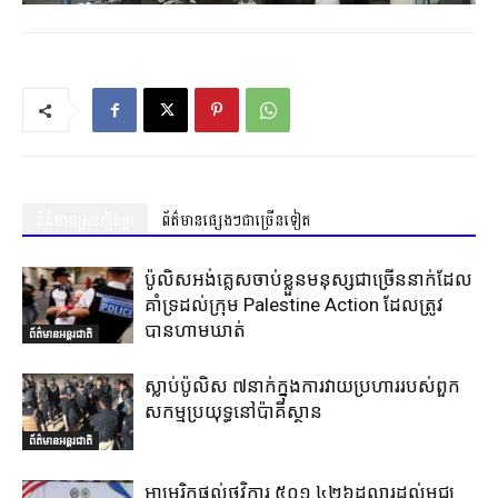
ព័ត៌មានស្រដៀងគ្នា
ព័ត៌មានផ្សេងៗជាច្រើនទៀត
ប៉ូលិសអង់គ្លេសចាប់ខ្លួនមនុស្សជាច្រើននាក់ដែល
គាំទ្រដល់ក្រុម Palestine Action ដែលត្រូវ
បានហាមឃាត់
ព័ត៌មានអន្តរជាតិ
ស្លាប់ប៉ូលិស ៧នាក់ក្នុងការវាយប្រហាររបស់ពួក
សកម្មប្រយុទ្ធនៅប៉ាគីស្ថាន
ព័ត៌មានអន្តរជាតិ
អាមេរិកផ្តល់ថវិការ ៥០១.៤២៦ដុល្លារដល់មជ្ឈ