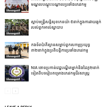
មណ្ឌលបណ្តុះបណ្តាលប្រឆាំងភេរវកម្ម
ព័ត៌មានអន្តរជាតិ
ស្លាប់មន្ត្រីសន្តិសុខកេនយ៉ា ៥នាក់ក្នុងការវាយឆ្មក់
របស់ពួកអាល់ស្ហាបាប
ព័ត៌មានអន្តរជាតិ
កងទ័ពប៉ាគីស្ថានសម្លាប់ពួកសកម្មប្រយុទ្ធ
៣២នាក់ក្នុងប្រតិបត្តិការប្រឆាំងភេរវកម្ម
ព័ត៌មានអន្តរជាតិ
NIA ចោទប្រកាន់វេជ្ជបណ្ឌិតម្នាក់និងដៃគូ២នាក់
ទៀតពីបទរៀបគម្រោងភេរវកម្មជីវសាស្ត្រ
ព័ត៌មានអន្តរជាតិ