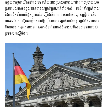
អង្គុយជាមួយយើងនៅតុចរចា ហើយដោះស្រាយតាមរយៈដំណោះស្រាយសម
ស្របដែលអាចទទួលយកបានសម្រាប់គ្រប់ភាគីទាំងអស់។ មេដឹកនាំរដ្ឋាភិបាល
និងមេដឹកនាំពាណិជ្ជកម្មរបស់អាល្លឺម៉ង់និយាយថាការដាក់ទណ្ឌកម្មថ្មីនោះនឹង
អាចរារាំងក្រុមហ៊ុនអាល្លឺម៉ង់មិនឱ្យធ្វើការលើគម្រោងបំពង់បង្ហូរប្រេងដែលពួកគេ
និយាយថាគម្រោងនោះមានសារៈសំខាន់ណាស់ចំពោះសន្តិសុខថាមពលរបស់
ប្រទេសអាល្លឺម៉ង់៕