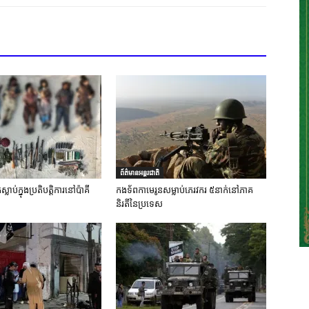
ព័ត៌មានអន្តរជាតិ
លាប់ក្នុងប្រតិបត្តិការនៅប៉ាគី
កងទ័ពកាមេរូនសម្លាប់ភេរវករ ៥នាក់នៅភាគ
និរតីនៃប្រទេស