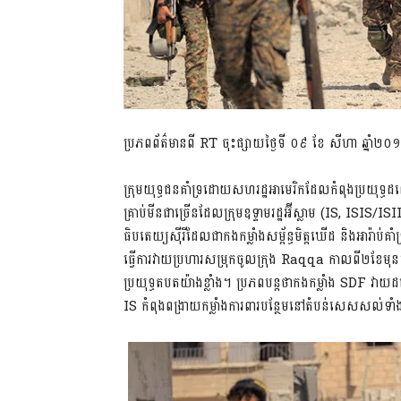
ប្រភពព័ត៌មានពី RT ចុះផ្សាយថ្ងៃទី ០៩ ខែ សីហា ឆ្នាំ២០
ក្រុមយុទ្ធជនគាំទ្រដោយសហរដ្ឋអាមេរិកដែលកំពុងប្រយុទ្
គ្រាប់មីនជាច្រើនដែលក្រុមឧទ្ទាមរដ្ឋអ៊ីស្លាម (IS, ISIS/I
ធិបតេយ្យស៊ីរីដែលជាកងកម្លាំងសម្ព័ន្ធមិត្តឃើដ និងអារ៉ាប់គាំទ
ធ្វើការវាយប្រហារសម្រុកចូលក្រុង Raqqa កាលពី២ខែមុន។
ប្រយុទ្ធតបតយ៉ាងខ្លាំង។ ប្រភពបន្តថាកងកម្លាំង SDF 
IS កំពុងពង្រាយកម្លាំងការពារបន្ថែមនៅតំបន់សេសសល់