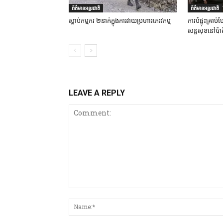
ព័ត៌មានអន្តរជាតិ
ព័ត៌មានអន្តរជាតិ
ស្លាប់កម្មករ ២នាក់ក្នុងការវាយប្រហារភេរវកម្ម
ការបំផ្ទុះគ្រា
សន្តសុខនៅប៉ាគ
LEAVE A REPLY