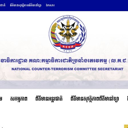
រជាតិ
ព័ត៌មានសុវត្ថិភាពព័ត៌មានវិទ្យា
ឯកសារ
ើម
សកម្មភាព
ព័ត៌មានអន្តរជាតិ
ព័ត៌មានសុវត្ថិភាពព័ត៌មានវិទ្យា