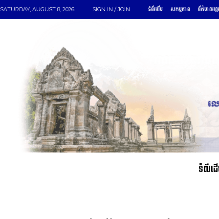
ទំព័រដើម
សកម្មភាព
ព័ត៌មានអន្ត
SATURDAY, AUGUST 8, 2026
SIGN IN / JOIN
ទំព័រដ