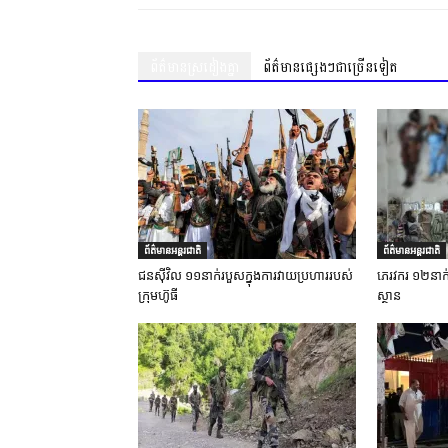
ព័ត៌មានស្រដៀងគ្នា
ព័ត៌មានផ្សេងៗជាច្រើនទៀត
ព័ត៌មានអន្តរជាតិ
ព័ត៌មានអន្តរជាតិ
ជនស៊ីវិល ១១នាក់របួសក្នុងការវាយប្រហាររបស់
ភេរវករ ១២នាក់ស្
ក្រុមហ៊ូធី
ស្ថាន