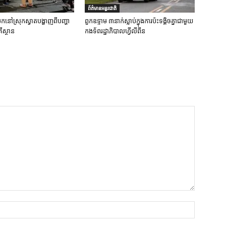
ព័ត៌មានអន្តរជាតិ
ប់បែកនៅស្រុកស្វាតបង្ហាញពីបញ្ហា
ពួកឧទ្ទាម ៣នាក់ស្លាប់ក្នុងការប៉ះទង្គិចគ្នាជាមួយ
ីស្ថាន
កងទ័ពរដ្ឋាភិបាលហ្វីលីពីន