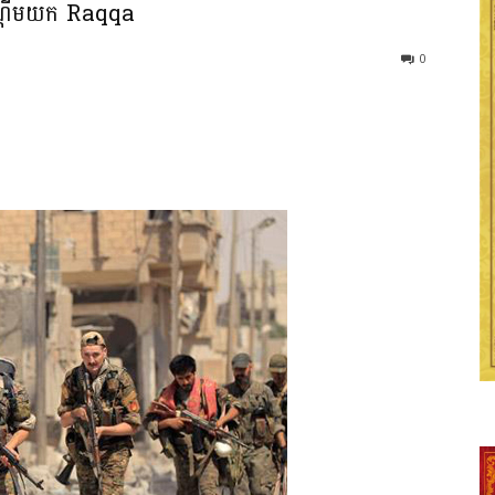
ាមដណ្តើមយក Raqqa
0