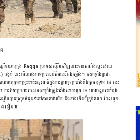
១៧
ធដណ្តើមយកក្រុង Raqqa ប្រទេសស៊ីរីមកវិញនោះមានការរាំងស្ទះដោយ
SIL) បង្កប់ នេះបើយោងតាមប្រភពព័ត៌មានពីកងកម្លាំង។ កងកម្លាំងប្រជា
្រដោយក្រុមចម្រុះជាតិអន្ដរជាតិក្នុងការប្រយុទ្ធប្រឆាំងនឹងក្រុមឧទ្ទាម IS នេះ
 ការវាយប្រហាររបស់កងកម្លាំងត្រូវរារាំងដោយពួក IS ដោយពួកគេកំពុង
វាយដណ្តើមបានស្រុកចំនួន៩នៅភាគខាងលិច និងខាងកើតទីក្រុងខណៈដែលពួក
ទាំង៧ទៀត៕