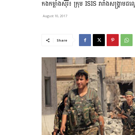
កងកម្លាំងស៊ីរី៖ ក្រុម ISIS រារាំងសង្គ្រ
August 10, 2017
Share