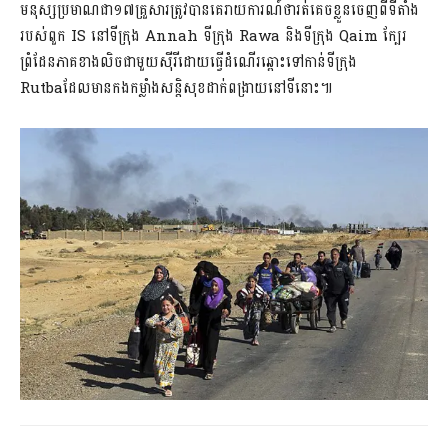
មនុស្សប្រមាណជា១៧គ្រួសារត្រូវបានគេរាយការណ៍ថារត់គេចខ្លួនចេញពីទីតាំង
របស់ពួក IS នៅទីក្រុង Annah ទីក្រុង Rawa និងទីក្រុង Qaim ក្បែរ
ព្រំដែនភាគខាងលិចជាមួយស៊ីរីដោយធ្វើដំណើរឆ្ពោះទៅកាន់ទីក្រុង
Rutbaដែលមានកងកម្លាំងសន្តិសុខដាក់ពង្រាយនៅទីនោះ៕