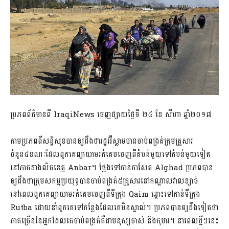
ប្រភពព័ត៌មានពី IraqiNews ចេញផ្សាយថ្ងៃទី ២៤ ខែ សីហា ឆ្នាំ២០១៧
តាមប្រភពពីសន្តិសុខបានឲ្យដឹងថារដ្ឋអ៊ីស្លាមបានចាប់ពង្រត់ក្រុមគ្រួសារ
ចំនួន៥ខណៈដែលពួកគេព្យាយាមរត់គេចចេញពីតំបន់មួយទៅតំបន់មួយទៀត
នៅភាគខាងលិចខេត្ត Anbar។ ថ្លែងទៅកាន់កាសែត Alghad ប្រភពបាន
ឲ្យដឹងថាក្រុមសកម្មប្រយុទ្ធបានចាប់ពង្រត់៥គ្រួសារនៅកណ្តាលវាលខ្សាច់
នៅពេលពួកគេព្យាយាមរត់គេចចេញពីទីក្រុង Qaim ឆ្ពោះទៅកាន់ទីក្រុង
Rutba ដោយនាំពួកគេទៅកន្លែងដែលគេមិនស្គាល់។ ប្រភពបានឲ្យដឹងទៀតថា
ភាគច្រើននៃអ្នកដែលគេចាប់ពង្រត់គឺជាមនុស្សចាស់ និងកុមារ។ នាពេលថ្មីៗនេះ