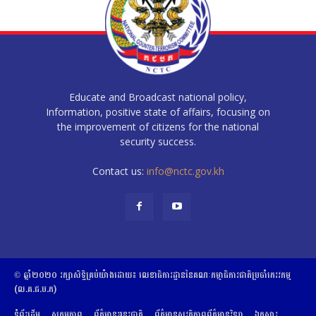
Educate and Broadcast national policy,
Information, positive state of affairs, focusing on
the improvement of citizens for the national
security success.
Contact us:
info@nctc.gov.kh
© ឆ្នាំ២០២០​ ​រក្សាសិទ្ធិ​គ្រប់យ៉ាង​ដោយ​៖​ ​លេខាធិការដ្ឋាននៃគណៈកម្មាធិការជាតិប្រចាំភេរវកម្ម
(ល.គ.ជ.ប.ភ)
ទំព័រដើម
សកម្មភាព
ព័ត៌មានអន្តរជាតិ
ព័ត៌មានសុវត្ថិភាពព័ត៌មានវិទ្យា
ឯកសារ