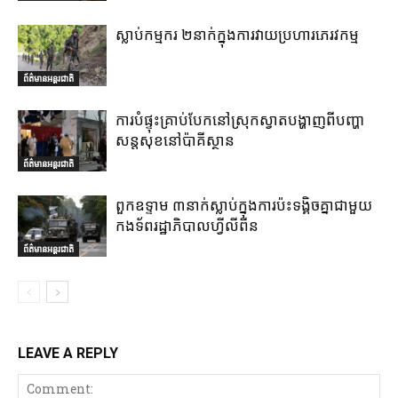
ស្លាប់កម្មករ ២នាក់ក្នុងការវាយប្រហារភេរវកម្ម
ព័ត៌មានអន្តរជាតិ
ការបំផ្ទុះគ្រាប់បែកនៅស្រុកស្វាតបង្ហាញពីបញ្ហា
សន្តសុខនៅប៉ាគីស្ថាន
ព័ត៌មានអន្តរជាតិ
ពួកឧទ្ទាម ៣នាក់ស្លាប់ក្នុងការប៉ះទង្គិចគ្នាជាមួយ
កងទ័ពរដ្ឋាភិបាលហ្វីលីពីន
ព័ត៌មានអន្តរជាតិ
LEAVE A REPLY