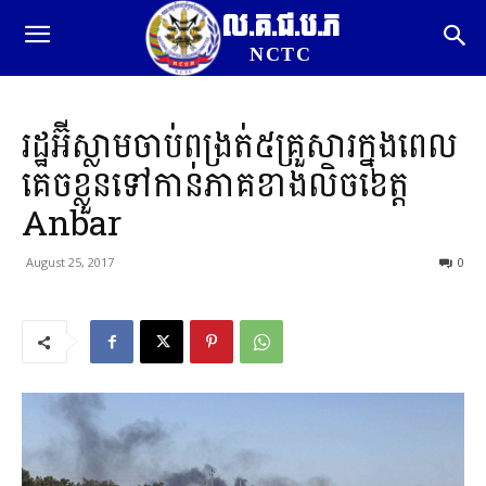
ល.គ.ជ.ប.ភ
NCTC
រដ្ឋអ៊ីស្លាមចាប់ពង្រត់៥គ្រួសារក្នុងពេល
គេចខ្លួនទៅកាន់ភាគខាងលិចខេត្ត
Anbar
August 25, 2017
0