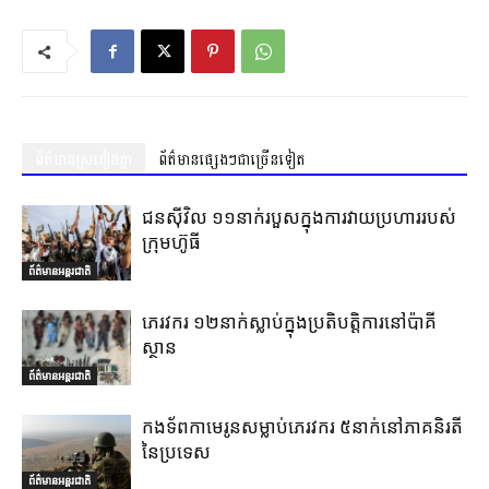
ព័ត៌មានស្រដៀងគ្នា
ព័ត៌មានផ្សេងៗជាច្រើនទៀត
ជនស៊ីវិល ១១នាក់របួសក្នុងការវាយប្រហាររបស់
ក្រុមហ៊ូធី
ព័ត៌មានអន្តរជាតិ
ភេរវករ ១២នាក់ស្លាប់ក្នុងប្រតិបត្តិការនៅប៉ាគី
ស្ថាន
ព័ត៌មានអន្តរជាតិ
កងទ័ពកាមេរូនសម្លាប់ភេរវករ ៥នាក់នៅភាគនិរតី
នៃប្រទេស
ព័ត៌មានអន្តរជាតិ