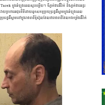
rek ក្នុងអំឡុងពេលសួរចម្លើយ។ ទីភ្នាក់ងារអ៊ីរ៉ាក់ និងភ្នាក់ងារអន្ដរ
្រហារអាវុធគីមីដោយពួកសកម្មប្រយុទ្ធរដ្ឋអ៊ីស្លាមក្នុងអំឡុងពេល
រដ្ឋអ៊ីស្លាមនៅក្នុងរាជធានីម៉ូស៊ូលដែលជារាជធានីដែលកងកម្លាំងអ៊ីរ៉ាក់