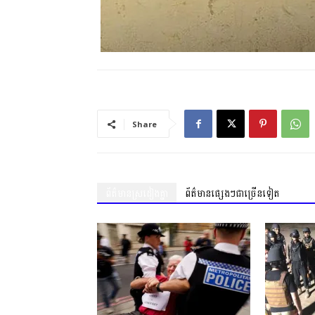
Share
ព័ត៌មានស្រដៀងគ្នា
ព័ត៌មានផ្សេងៗជាច្រើនទៀត