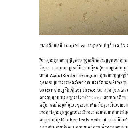
ប្រភពព័ត៌មានពី IraqiNews ចេញផ្សាយថ្ងៃទី ២៧ ខែ 
វិទ្យាស្ថានតុលាការឧក្រិដ្ឋកម្មសង្គ្រាមអ៊ីរ៉ាក់បានផ្តន្ទាទោសប្រ
ទិត្យនេះដោយចោទប្រកាន់ពីបទបង្កើតអាវុធមហាប្រល័យមួយចំនួន
លោក Abdul-Sattar Beraqdar អ្នកនាំពាក្យក្រុមប្
ពួកសកម្មប្រយុទ្ធនៅក្នុងឆ្នាំ២០០៣ដែលនឹងត្រូវកាត់ទោសប្
Sattar បានឲ្យដឹងទៀតថា Tarek សារភាពថារូបគេបានបង្កើត
បោះពុម្ពផ្សាយបទសម្ភាសន៍របស់ Tarek ដោយបាននិយាយថា Tar
ស៊ើបការណ៍សម្ងាត់មួយទទួលបានជោគជ័យរួចហើយបានបញ្ជូនរូ
ខាងក្រៅស្ថានទូតក្នុងប្រទេសលីបង់នៅពេលដែលរូបគាត់កំពុង
ឈ្មោះហៅក្រៅថា chemicals emir ដោយបាននិយាថាគ្រាប
ដល់ទៅ២០គីឡូម៉ែត្រ។ អត្ថបទរបស់ក្រុមប្រឹក្សាតុលាការកំពូលអ