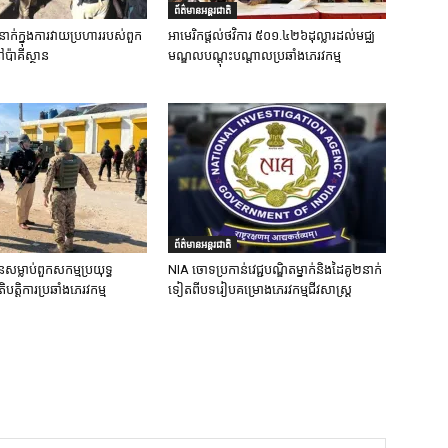
ព័ត៌មានអន្តរជាតិ
នាក់ក្នុងការវាយប្រហាររបស់ពួក
អាមេរិកផ្តល់ថវិការ ៥០១.៤២៦ដុល្លារដល់មជ្ឈ
ៅប៉ាគីស្ថាន
មណ្ឌលបណ្តុះបណ្តាលប្រឆាំងភេរវកម្ម
ព័ត៌មានអន្តរជាតិ
នសម្លាប់ពួកសកម្មប្រយុទ្ធ
NIA ចោទប្រកាន់វេជ្ជបណ្ឌិតម្នាក់និងដៃគូ២នាក់
ិបត្តិការប្រឆាំងភេរវកម្ម
ទៀតពីបទរៀបគម្រោងភេរវកម្មជីវសាស្ត្រ