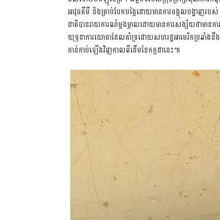
អាវុធគីមី និងគ្រាប់បែកបង្កៃដោយមានការចង្អុលបង្ហាញរបស់ Ta
ជាតិបានរាយការណ៍ម្តងម្កាលដោយមានការសង្ស័យថាមានការវាយប
យុទ្ធនាការយោធាដែលគាំទ្រដោយសហរដ្ឋអាមេរិកប្រឆាំងនឹងក្រុម
កាន់កាប់ឡើងវិញកាលពីដើមខែកក្កដានេះ៕