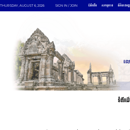
ទំព័រដើម
សកម្មភាព
ព័ត៌មានអន្
THURSDAY, AUGUST 6, 2026
SIGN IN / JOIN
ទំព័រដ