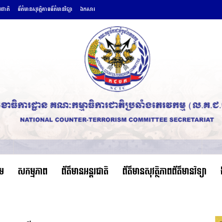
តរជាតិ
ព័ត៌មានសុវត្ថិភាពព័ត៌មានវិទ្យា
ឯកសារ
ើម
សកម្មភាព
ព័ត៌មានអន្តរជាតិ
ព័ត៌មានសុវត្ថិភាពព័ត៌មានវិទ្យា