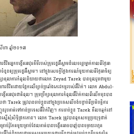
សីហា ឆ្នាំ២០១៧
ហារជីវិតអ្នកបង្កើតអាវុធគីមីរបស់ក្រុមរដ្ឋអ៊ីស្លាមដ៏លេចធ្លោម្នាក់កាលពីថ្ងៃអា
ឲ្យក្រុមរដ្ឋអ៊ីស្លាម។ នៅក្នុងសេចក្តីថ្លែងការណ៍មួយកាលពីថ្ងៃអាទិត្យ
រឹក្សាតុលាការកំពូលនិយាយថាលោក Zeyad Tarek បានចូលរួមជាមួយ
រហារជីវិតដោយផ្អែកលើច្បាប់ប្រឆាំងភេរវកម្មរបស់អ៊ីរ៉ាក់។ លោក Abdul-
អាវុធជាតិពុល។ ក្រុមប្រឹក្សាតុលាការកំពូលអ៊ីរ៉ាក់កាលពីលើកមុនបាន
ek ត្រូវបានចាប់ខ្លួននៅក្នុងប្រទេសលីបង់បន្ទាប់ពីប្រតិបត្តិការ
បគាត់ទៅកាន់ប្រទេសអ៊ីរ៉ាក់វិញ។ ការចាប់ខ្លួន Tarek គឺលបឆ្មក់នៅ
ស្នើសុំសិទ្ធិជ្រកកោន។ លោក Tarek ត្រូវបានពួកសកម្មប្រយុទ្ធដាក់
់រ៉ូកែតមួយគ្រាប់ដែលគាត់បានបង្កើតអាចបាញ់បានចម្ងាយរហូត
៊ីរ៉ាក់និយាយថាក្រុមសកម្មប្រយុទ្ធជាច្រើននាក់ត្រូវចាប់ខ្លួនពីបទផលិត