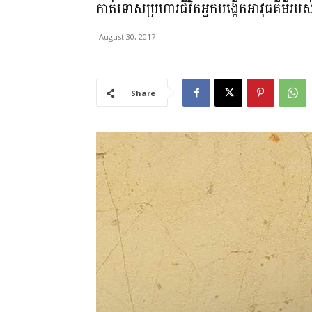
កាត់ទោសប្រហារជីវិតអ្នកបង្កើតអាវុធគីមីរបស់ក្
August 30, 2017
Share