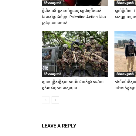
ព័ត៌មានអន្តរជាតិ
ព័ត៌មានអន្តរជាតិ
ប៉ូលិសអង់គ្លេសចាប់ខ្លួនមនុស្សជាច្រើននាក់
ស្លាប់ប៉ូលិស ៧
ដែលគាំទ្រដល់ក្រុម Palestine Action ដែល
សកម្មប្រយុទ្ធន
ត្រូវបានហាមឃាត់
ព័ត៌មានអន្តរជាតិ
ព័ត៌មានអន្តរជាតិ
ស្លាប់មន្ត្រីសន្តិសុខកេនយ៉ា ៥នាក់ក្នុងការវាយ
កងទ័ពប៉ាគីស្ថា
ឆ្មក់របស់ពួកអាល់ស្ហាបាប
៣២នាក់ក្នុងប្រត
LEAVE A REPLY