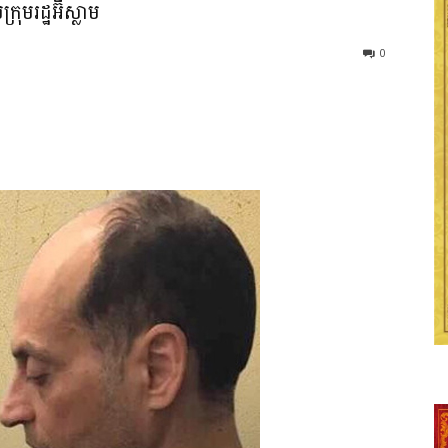
រុមរដ្ឋអ៊ីស្លាម
0