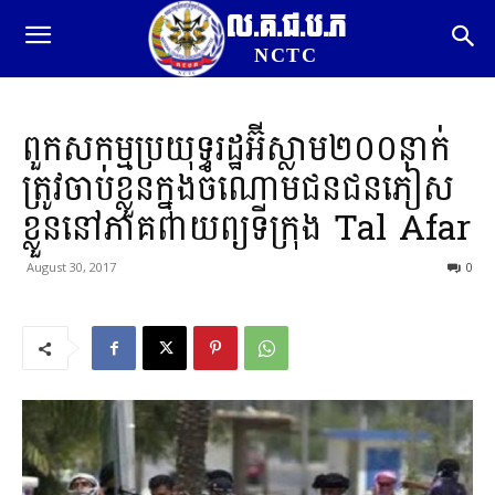
ល.គ.ជ.ប.ភ
NCTC
ពួកសកម្មប្រយុទ្ធរដ្ឋអ៊ីស្លាម២០០នាក់
ត្រូវចាប់ខ្លួនក្នុងចំណោមជនជនភៀស
ខ្លួននៅភាគពាយព្យទីក្រុង Tal Afar
August 30, 2017
0