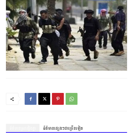
ព័ត៌មានស្រដៀងគ្នា
ព័ត៌មានផ្សេងៗជាច្រើនទៀត