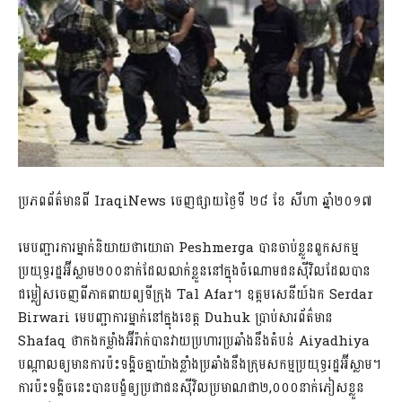
ប្រភពព័ត៌មានពី IraqiNews ចេញផ្សាយថ្ងៃទី ២៨ ខែ សីហា ឆ្នាំ២០១៧
មេបញ្ជារការម្នាក់និយាយថាយោធា Peshmerga បានចាប់ខ្លួនពួកសកម្ម
ប្រយុទ្ធរដ្ឋអ៊ីស្លាម២០០នាក់ដែលលាក់ខ្លួននៅក្នុងចំណោមជនស៊ីវិលដែលបាន
ជម្លៀសចេញពីភាគពាយព្យទីក្រុង Tal Afar។ ឧត្តមសេនីយ៍ឯក Serdar
Birwari មេបញ្ជាការម្នាក់នៅក្នុងខេត្ត Duhuk ប្រាប់សារព័ត៌មាន
Shafaq ថាកងកម្លាំងអ៊ីរ៉ាក់បានវាយប្រហារប្រឆាំងនឹងតំបន់ Aiyadhiya
បណ្តាលឲ្យមានការប៉ះទង្គិចគ្នាយ៉ាងខ្លាំងប្រឆាំងនឹងក្រុមសកម្មប្រយុទ្ធរដ្ឋអ៊ីស្លាម។
ការប៉ះទង្គិចនេះបានបង្ខំឲ្យប្រជាជនស៊ីវិលប្រមាណជា២,០០០នាក់ភៀសខ្លួន