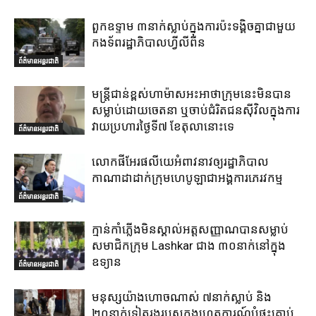
ពួកឧទ្ទាម ៣នាក់ស្លាប់ក្នុងការប៉ះទង្គិចគ្នាជាមួយ
កងទ័ពរដ្ឋាភិបាលហ្វីលីពីន
ព័ត៌មានអន្តរជាតិ
មន្ត្រីជាន់ខ្ពស់ហាម៉ាសអះអាថាក្រុមនេះមិនបាន
សម្លាប់ដោយចេតនា ឬចាប់ជំរិតជនស៊ីវិលក្នុងការ
វាយប្រហារថ្ងៃទី៧ ខែតុលានោះទេ
ព័ត៌មានអន្តរជាតិ
លោកផីអែរផលីយេអំពាវនាវឲ្យរដ្ឋាភិបាល
កាណាដាដាក់ក្រុមហេបូឡាជាអង្គការភេរវកម្ម
ព័ត៌មានអន្តរជាតិ
ក្មាន់កាំភ្លើងមិនស្គាល់អត្តសញ្ញាណបានសម្លាប់
សមាជិកក្រុម Lashkar ជាង ៣០នាក់នៅក្នុង
ឧទ្យាន
ព័ត៌មានអន្តរជាតិ
មនុស្សយ៉ាងហោចណាស់ ៧នាក់ស្លាប់ និង
២០នាក់ទៀតរងរបួសក្នុងហេតុការណ៍បំផ្ទុះគ្រាប់