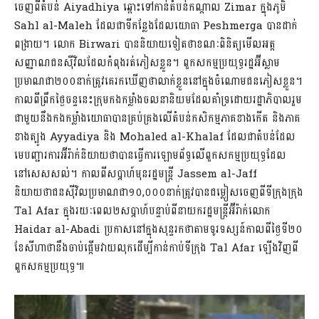
ចេញពីតំបន់ Aiyadhiya ឆ្ពោះទៅកាន់តំបន់កណ្តាល Zimar ក្នុងភូមិ
Sahl al-Maleh ដែលជាទីកន្លែងដែលយោធា Peshmerga បានដាក់
ពង្រាយ។ លោក Birwari បាននិយាយទៀតថាខណៈពិនិត្យមើលអត្ត
សញ្ញាណជនស៊ីវិលដែលកំពុងរត់ភៀសខ្លួន។ ពួកសកម្មប្រយុទ្ធរដ្ឋអ៊ីស្លាម
ប្រមាណជា២០០នាក់ត្រូវគេរកឃើញថាលាក់ខ្លួននៅក្នុងចំណោមជនភៀសខ្លួន។
កាលពីព្រឹកថ្ងៃចន្ទនេះក្រុមកងកម្លាំងចលនានិយមដែលគាំទ្រដោយរដ្ឋាភិបាលរួម
ជាមួយនឹងកងកម្លាំងយោធាបានគ្រប់គ្រងលើតំបន់កសិកម្មភាគខាងកើត និងភាគ
ខាងត្បូង Ayyadiya និង Mohaled al-Khalaf ដែលជាតំបន់ដែល
មេបញ្ជារការអ៊ីរ៉ាក់និយាយថាបានធ្វើការឡោមព័ទ្ធលើពួកសកម្មប្រយុទ្ធដែល
នៅសេសសល់។ កាលពីសប្ដាហ៍មុនរដ្ឋមន្ត្រី Jassem al-Jaff
និយាយថាជនស៊ីវិលប្រមាណជា១០,០០០នាក់ត្រូវបានជម្លៀសចេញពីទីក្រុងក្រុង
Tal Afar ក្នុងរយៈពេល២សប្តាហ៍បន្ទាប់ពីនាយករដ្ឋមន្រ្តីអ៊ីរ៉ាក់លោក
Haidar al-Abadi ប្រកាសនៅក្នុងសុន្ទរកថាតាមទូរទស្សន៍កាលពីថ្ងៃទី២០
ខែសីហាថានឹងចាប់ផ្ដើមវាយលុកដើម្បីកាន់កាប់ទីក្រុង Tal Afar ឡើងវិញពី
ពួកសកម្មប្រយុទ្ធ៕