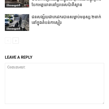
បែកអត្តឃាតនៅប្រទេសប៉ាគីស្ថាន
ព័ត៌មានអន្តរជាតិ
ជនសង្ស័យជាភេរវករបានសម្លាប់មនុស្ស ២នាក់
នៅក្នុងតំបន់កាស្មៀរ
ព័ត៌មានអន្តរជាតិ
LEAVE A REPLY