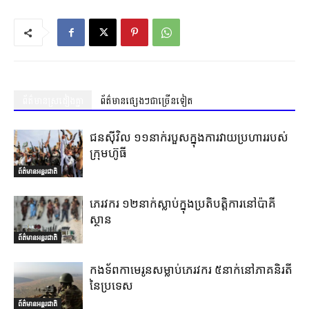
ព័ត៌មានស្រដៀងគ្នា
ព័ត៌មានផ្សេងៗជាច្រើនទៀត
ជនស៊ីវិល ១១នាក់របួសក្នុងការវាយប្រហាររបស់
ក្រុមហ៊ូធី
ព័ត៌មានអន្តរជាតិ
ភេរវករ ១២នាក់ស្លាប់ក្នុងប្រតិបត្តិការនៅប៉ាគី
ស្ថាន
ព័ត៌មានអន្តរជាតិ
កងទ័ពកាមេរូនសម្លាប់ភេរវករ ៥នាក់នៅភាគនិរតី
នៃប្រទេស
ព័ត៌មានអន្តរជាតិ