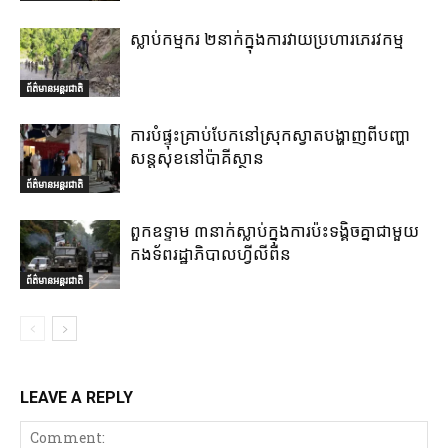
ស្លាប់កម្មករ ២នាក់ក្នុងការវាយប្រហារភេរវកម្ម
ព័ត៌មានអន្តរជាតិ
ការបំផ្ទុះគ្រាប់បែកនៅស្រុកស្វាតបង្ហាញពីបញ្ហា
សន្តសុខនៅប៉ាគីស្ថាន
ព័ត៌មានអន្តរជាតិ
ពួកឧទ្ទាម ៣នាក់ស្លាប់ក្នុងការប៉ះទង្គិចគ្នាជាមួយ
កងទ័ពរដ្ឋាភិបាលហ្វីលីពីន
ព័ត៌មានអន្តរជាតិ
LEAVE A REPLY