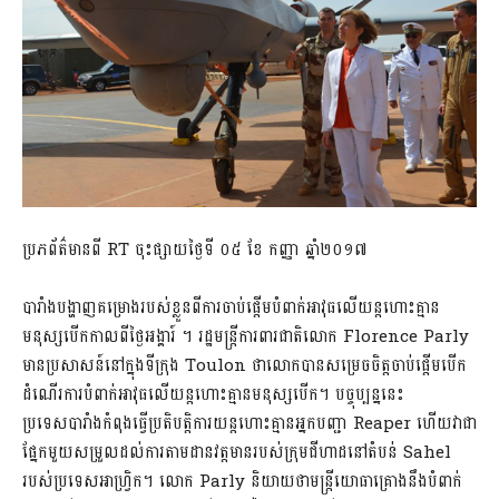
ប្រភព័ត៌មានពី RT ចុះផ្សាយថ្ងៃទី ០៥ ខែ កញ្ញា ឆ្នាំ២០១៧
បារាំងបង្ហាញគម្រោងរបស់ខ្លួនពីការចាប់ផ្តើមបំពាក់អាវុធលើយន្តហោះគ្មាន
មនុស្សបើកកាលពីថ្ងៃអង្គារ៍ ។ រដ្ឋមន្ត្រីការពារជាតិលោក Florence Parly
មានប្រសាសន៍នៅក្នុងទីក្រុង Toulon ថាលោកបានសម្រេចចិត្តចាប់ផ្តើមបើក
ដំណើរការបំពាក់អាវុធលើយន្តហោះគ្មានមនុស្សបើក។ បច្ចុប្បន្ននេះ
ប្រទេសបារាំងកំពុងធ្វើប្រតិបត្តិការយន្ដហោះគ្មានអ្នកបញ្ជា Reaper ហើយវាជា
ផ្នែកមួយសម្រួលដល់ការតាមដានវត្តមានរបស់ក្រុមជីហាដនៅតំបន់ Sahel
របស់ប្រទេសអាហ្វ្រិក។ លោក Parly និយាយថាមន្រ្តីយោធាគ្រោងនឹងបំពាក់