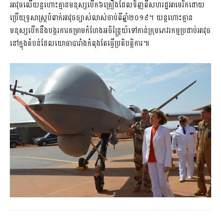
អាវុធលើយន្តហោះគ្មានមនុស្សបើក៦គ្រឿងដែលទិញពីសហរដ្ឋអាមេរិកដោយ
ប្រើយុទ្ធសាស្ត្របំពាក់អាវុធច្បាស់លាស់ចាប់ពីឆ្នាំ២០១៩។ យន្តហោះគ្មាន
មនុស្សបើកនឹងបង្ករការគម្រាមកំហែងអចិន្ត្រៃយ៍ទៅកាន់ក្រុមភេវរកម្មប្រដាប់អាវុធ
នៅក្នុងតំបន់ដែលយោធាបារាំងកំពុងតែធ្វើប្រតិបត្តិការ៕