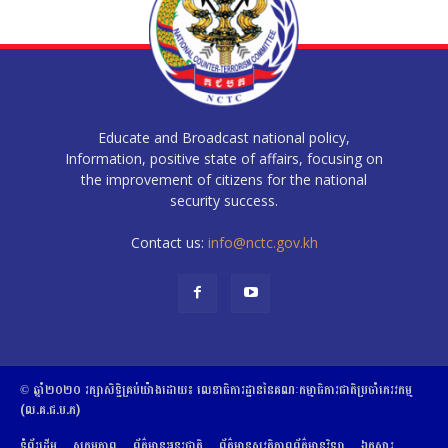
Educate and Broadcast national policy,
Information, positive state of affairs, focusing on
the improvement of citizens for the national
security success.
Contact us:
info@nctc.gov.kh
© ឆ្នាំ២០២០​ ​រក្សាសិទ្ធិ​គ្រប់យ៉ាង​ដោយ​៖​ ​លេខាធិការដ្ឋាននៃគណៈកម្មាធិការជាតិប្រចាំភេរវកម្ម
(ល.គ.ជ.ប.ភ)
ទំព័រដើម
សកម្មភាព
ព័ត៌មានអន្តរជាតិ
ព័ត៌មានសុវត្ថិភាពព័ត៌មានវិទ្យា
ឯកសារ