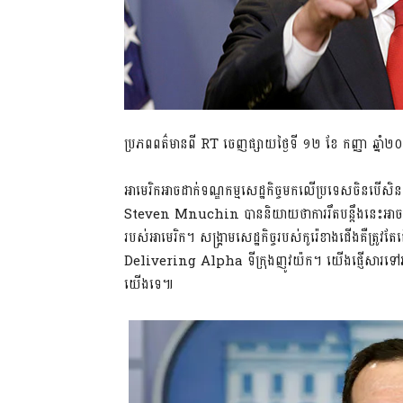
ប្រភពពត៌មានពី RT ចេញផ្សាយថ្ងៃទី ១២ ខែ កញ្ញា ឆ្នាំ
អាមេរិកអាចដាក់ទណ្ឌកម្មសេដ្ឋកិច្ចមកលើប្រទេសចិនបើសិនជា
Steven Mnuchin បាននិយាយថាការរឹតបន្តឹងនេះអាចពាក់ព័ន្ធ
របស់អាមេរិក។ សង្គ្រាមសេដ្ឋកិច្ចរបស់កូរ៉េខាងជើងគឺត្រ
Delivering Alpha ទីក្រុងញូវយ៉ក។ យើងផ្ញើសារទៅអ្នកដែ
យើងទេ៕