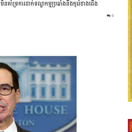
ិនមិនគាំទ្រការដាក់ទណ្ឌកម្មប្រឆាំងនឹងកូរ៉េខាងជើង
0