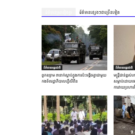
ព័ត៌មានស្រដៀងគ្នា
ព័ត៌មានផ្សេងៗជាច្រើនទៀត
ព័ត៌មានអន្តរជាតិ
ព័ត៌មានអន្តរជាតិ
ពួកឧទ្ទាម ៣នាក់ស្លាប់ក្នុងការប៉ះទង្គិចគ្នាជាមួយ
មន្ត្រីជាន់ខ្ព
កងទ័ពរដ្ឋាភិបាលហ្វីលីពីន
សម្លាប់ដោយចេត
ការវាយប្រហារ