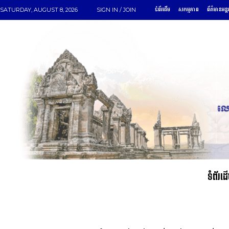
ទំព័រដើម
សកម្មភាព
ព័ត៌មានអន្ត
SATURDAY, AUGUST 8, 2026
SIGN IN / JOIN
ទំព័រដ