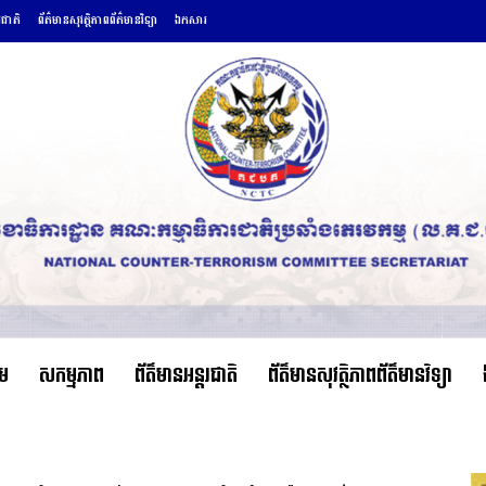
រជាតិ
ព័ត៌មានសុវត្ថិភាពព័ត៌មានវិទ្យា
ឯកសារ
ើម
សកម្មភាព
ព័ត៌មានអន្តរជាតិ
ព័ត៌មានសុវត្ថិភាពព័ត៌មានវិទ្យា