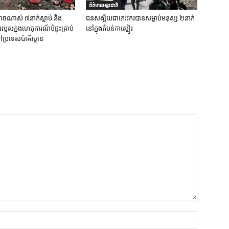
ព័ត៌មានអន្តរជាតិ
ចណាស់ ៧នាក់ស្លាប់ និង
ជនសង្ស័យជាភេរវករបានសម្លាប់មនុស្ស ២នាក់
ួសក្នុងហេតុការណ៍បំផ្ទុះគ្រាប់
នៅក្នុងតំបន់កាស្មៀរ
ប្រទេសប៉ាគីស្ថាន