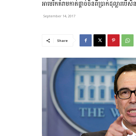
អាមេរិកគំរាមកាត់ផ្តាច់ចិនពីប្រាក់ដុល្លារបើស
September 14, 2017
Share