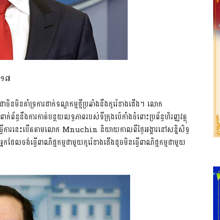
២០១៧
ចិនមិនគាំទ្រការដាក់ទណ្ឌកម្មថ្មីប្រឆាំងនឹងកូរ៉េខាងជើង។ លោក
នឹងការកាត់បន្ថយលទ្ធភាពរបស់ទីក្រុងប៉េកាំងចំពោះប្រព័ន្ធហិរញ្ញវត្ថុ
ូវតែធ្វើការនេះបើតតាមលោក Mnuchin និយាយកាលពីថ្ងៃអង្គារនៅសន្និសិទ្ធ
លចង់ធ្វើពាណិជ្ជកម្មជាមួយកូរ៉េខាងជើងដូចមិនធ្វើពាណិជ្ជកម្មជាមួយ