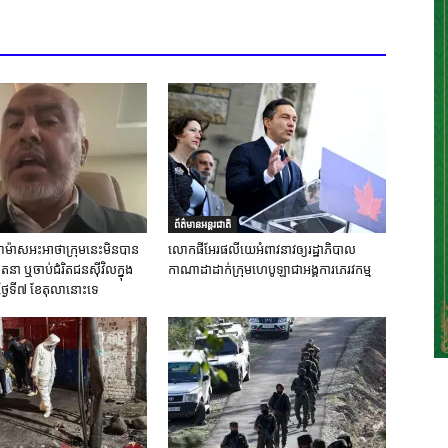
ព័ត៌មានអន្តរជាតិ
ស់ហាម៉ាសអះអាថាក្រុមនេះមិនបាន
លោកផីអែរផលីយេអំពាវនាវឲ្យរដ្ឋាភិបាល
នា ឬចាប់ជំរិតជនស៊ីវិលក្នុង
កាណាដាដាក់ក្រុមហេបូឡាជាអង្គការភេរវកម្ម
ថ្ងៃទី៧ ខែតុលានោះទេ