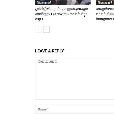
ព័ត៌មានអន្តរជាតិ
ព័ត៌មានអន្តរជាតិ
ក្មាន់កាំភ្លើងមិនស្គាល់អត្តសញ្ញាណបានសម្លាប់
មនុស្សយ៉ាងហោ
សមាជិកក្រុម Lashkar ជាង ៣០នាក់នៅក្នុង
២០នាក់ទៀតរងរប
ឧទ្យាន
បែកអត្តឃាតនៅ
LEAVE A REPLY