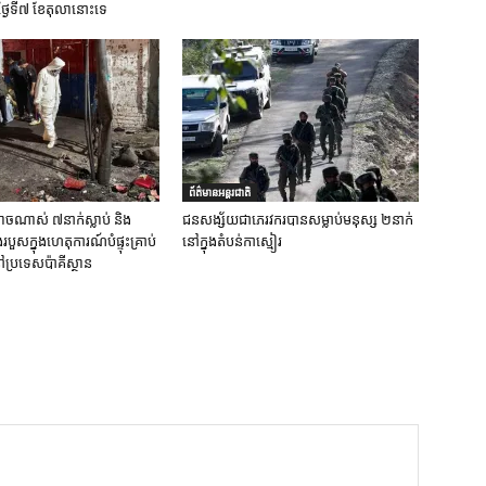
ថ្ងៃទី៧ ខែតុលានោះទេ
ព័ត៌មានអន្តរជាតិ
ចណាស់ ៧នាក់ស្លាប់ និង
ជនសង្ស័យជាភេរវករបានសម្លាប់មនុស្ស ២នាក់
ួសក្នុងហេតុការណ៍បំផ្ទុះគ្រាប់
នៅក្នុងតំបន់កាស្មៀរ
ប្រទេសប៉ាគីស្ថាន