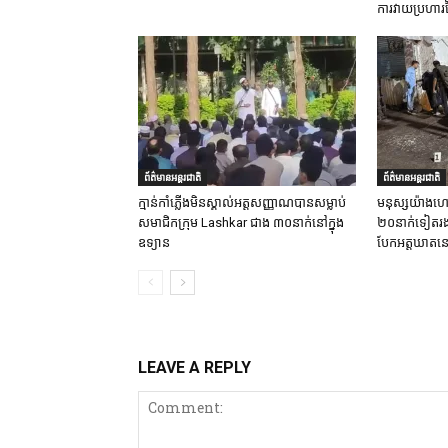
ការវាយប្រហារ
ព័ត៌មានអន្តរជាតិ
ព័ត៌មានអន្តរជាតិ
ក្មាន់កាំភ្លើងមិនស្គាល់អត្តសញ្ញាណបានសម្លាប់
មនុស្សយ៉ាងហោ
សមាជិកក្រុម Lashkar ជាង ៣០នាក់នៅក្នុង
២០នាក់ទៀតរងរប
ឧទ្យាន
បែកអត្តឃាតនៅ
LEAVE A REPLY