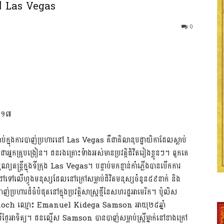
នៅ Las Vegas
0
២០១៧
ាប់ក្នុងការបាញ់ប្រហារនៅ Las Vegas គឺជាគិលានុបដ្ឋាយិកាដែលស្លាប់
តជាអ្នកគ្រូបង្រៀន។ ជនរងគ្រោះទំាងអស់មានប្រវត្តិជិវិតរៀងខ្លួនៗ។ ពួកគេ
ីបុណ្យតន្ត្រីក្នុងទីក្រុង Las Vegas។ បន្ទាប់មកខ្មាន់កាំភ្លើងបានបើកការ
ៅលើហ្វូងមនុស្សដែលនៅក្រៅសម្លាប់ជិវិតមនុស្សចំនួន៥៩នាក់ និង
ដ៏ធំបំផុតនៅក្នុងប្រវត្តិសាស្រ្តថ្មីនៃសហរដ្ឋអាមេរិក។ ប៉ូលិស
ntioch ឈ្មោះ Emanuel Kidega Samson អាយុ២៥ឆ្នាំ
ថ្ងៃអាទិត្យ។ ជនល្មើស Samson បានបាញ់សម្លាប់ស្ត្រីម្នាក់នៅខាងក្រៅ