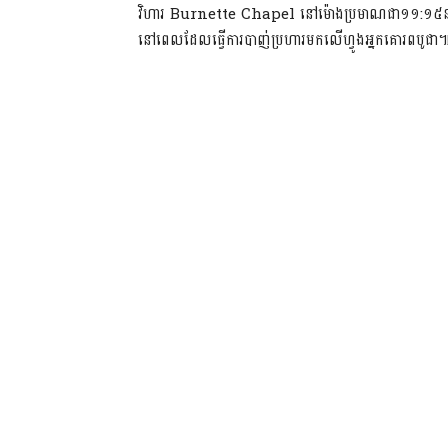
វិហារ Burnette Chapel នៅម៉ោងប្រមាណជា១១:១៥នាទីព្រ
នៅពេលដែលធ្វើការបាញ់ប្រហារមកលើហ្វូងអ្នកគោរពបូជា