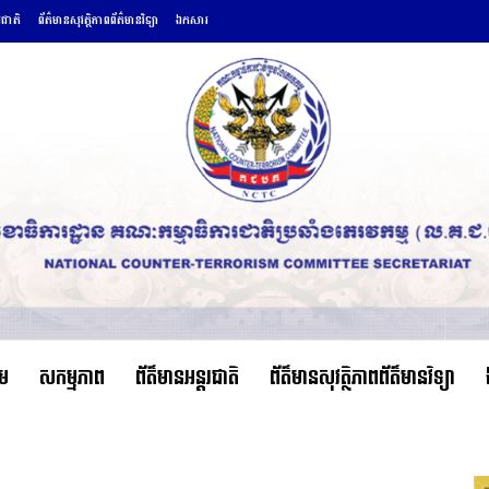
រជាតិ
ព័ត៌មានសុវត្ថិភាពព័ត៌មានវិទ្យា
ឯកសារ
ើម
សកម្មភាព
ព័ត៌មានអន្តរជាតិ
ព័ត៌មានសុវត្ថិភាពព័ត៌មានវិទ្យា