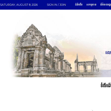
ទំព័រដើម
សកម្មភាព
ព័ត៌មានអន្ត
SATURDAY, AUGUST 8, 2026
SIGN IN / JOIN
ទំព័រដ