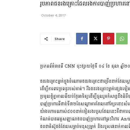
រូបភាពជនរងគ្រោះដែលរងការបាញ់ប្រហារ
October 4, 2017
Share
ប្រភពព័ត៌មានពី CNN ចុះផ្សាយថ្ងៃទី ០៤ ខែ តុលា ឆ្នាំ
ជនរងគ្រោះម្នាក់ក្នុងចំណោមជនរងគ្រោះជាច្រើននាក់ដែលស្ល
ដើម្បីការពារប្រពន្ធរបស់គាត់។ រីឯជនរងគ្រោះម្នាក់ផ្សេងទៀ
ប្រមូលផ្តុំគ្នាកាលពីយប់ថ្ងៃអាទិត្យដើម្បីចូលរួមកំសាន្តនឹងពិធ
បាញ់ប្រហារពីជាន់ទី៣២នៃសណ្ឋាគារដែលនៅក្បែរនោះសំដៅទ
យ៉ាងហោចណាស់៥០០នាក់ទៀតរងរបួសដែលនេះគឺជាការបាញ់ប្រហារ
កំណត់បានអត្តសញ្ញាណជនបាញ់ប្រហារនៅព្រះវិហារ A
ជនជាតិស៊ូដង់ដែលសម្លាប់មនុស្សម្នាក់ និងរបួស៧នាក់កាលពី