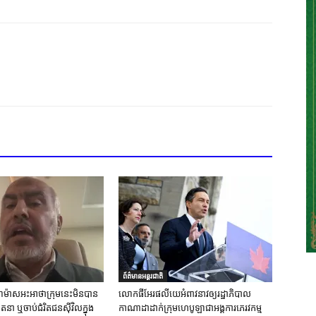
ព័ត៌មានអន្តរជាតិ
ស់ហាម៉ាសអះអាថាក្រុមនេះមិនបាន
លោកផីអែរផលីយេអំពាវនាវឲ្យរដ្ឋាភិបាល
នា ឬចាប់ជំរិតជនស៊ីវិលក្នុង
កាណាដាដាក់ក្រុមហេបូឡាជាអង្គការភេរវកម្ម