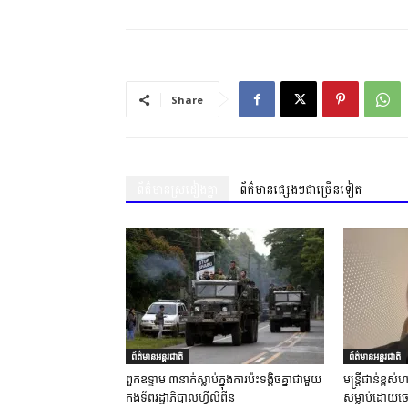
Share
ព័ត៌មានស្រដៀងគ្នា
ព័ត៌មានផ្សេងៗជាច្រើនទៀត
ព័ត៌មានអន្តរជាតិ
ព័ត៌មានអន្តរជាតិ
ពួកឧទ្ទាម ៣នាក់ស្លាប់ក្នុងការប៉ះទង្គិចគ្នាជាមួយ
មន្ត្រីជាន់ខ្ព
កងទ័ពរដ្ឋាភិបាលហ្វីលីពីន
សម្លាប់ដោយចេត