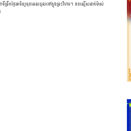
ឹកថ្ងៃអាទិត្យមុនពេលចូលទៅក្នុងព្រះវិហារ។ ជនល្មើសពាក់ម៉ាស់
៕