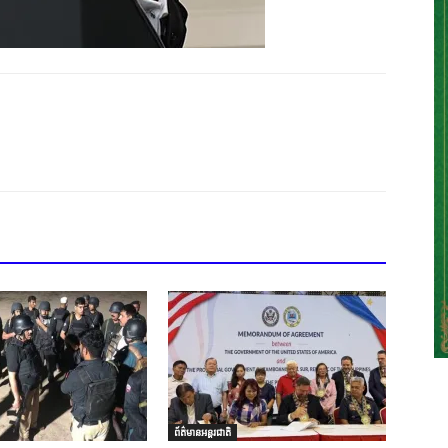
ព័ត៌មានអន្តរជាតិ