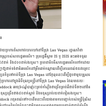
១៧
ាការវាយប្រហារដ៏សាហាវឃោរឃៅនៅទីក្រុង Las Vegas រដ្ឋណេវ៉ាដា
ាស្រ្តរបស់សហរដ្ឋអាមេរិក។ ក្រុមរដ្ឋអ៊ីស្លាម IS ឬ ISIS អះអាងទទួល
៥៩នាក់ និង៥០០នាក់រងរបួស។ ប្រធានាធិបតីសហរដ្ឋអាមេរិកហៅការវាយ
្យដាក់ទង់ជាតិអាមេរិកនៅត្រឹមពាក់កណ្តាលដើម្បីគោរពដល់ជនរងគ្រោះ
្សនកិច្ចទៅកាន់ទីក្រុង Las Vegas នៅថ្ងៃពុធនេះដើម្បីជួបជាមួយគ្រួសារ
្រហារនៅក្នុងពិធីបុណ្យតន្រ្តីនៅទីក្រុង Las Vegas ដែលមានរយៈ
ck​ អាយុ៦៤ឆ្នាំបាញ់រះគ្រាប់កាំភ្លើងជាច្រើនគ្រាប់ពីជាន់ទី៣២នៅជិត
ស្សច្រើនជាង៥០នាក់ស្លាប់ និងមនុស្សរាប់រយនាក់ទៀតរងរបួស។
Paddock រហូតដល់ទៅ១០ដើមនេះបើយោងតាមការបញ្ជាក់របស់មន្ត្រីប៉ូលិស
ៀលថ្ងៃច័ន្ទនេះថាមិនមានភស្តុតាងណាមួយបញ្ជាក់ថាខ្មាន់កាំភ្លើង