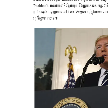
Paddock មានជាប់ពាក់ព័ន្ធជាមួយនឹងក្រុមភេរវករអន្តរជាត
ខ្មាន់កាំភ្លើងបាញ់ប្រហារនៅ Las Vegas ធ្វើក្នុងនាមតំណ
រដ្ឋអ៊ីស្លាមនោះទេ៕