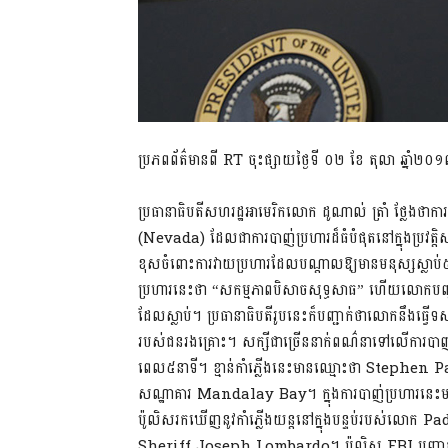
ប្រភពព័ត៌មានពី RT ចុះផ្សាយថ្ងៃទី ០២ ខែ តុលា ឆ្នាំ២០
ប្រធានាធិបតីសហរដ្ឋអាមេរិកលោក ដូណាល់ ត្រាំ ថ្លែងថ
(Nevada) ដែលជាការបាញ់ប្រហារដ៏ធំបំផុតនៅក្នុងប្រវត្តិស
ខុសចំពោះការវាយប្រហារដែលបណ្តាលឱ្យមានមនុស្សស្លាប់
ប្រហារនេះថា “សកម្មភាពបិសាចសុទ្ធសាធ” ហើយលោកបញ្ជាឱ
ដែលស្លាប់។ ប្រធានាធិបតីរូបនេះក៏បញ្ជាក់ថាលោកនឹងធ្វើទស
របស់ជនរងគ្រោះ។ សក្សីជាច្រើននាក់ពណ៌នាទៅលើការបាញ់ប
ពេល៥នាទី។ ខ្មាន់កាំភ្លើងនេះមានឈ្មោះថា Stephen Paddo
សណ្ឋាគារ Mandalay Bay។ ក្នុងការបាញ់ប្រហារនេះមនុ
ប៉ូលិសរកឃើញនូវកាំភ្លើងយន្តនៅក្នុងបន្ទប់របស់លោក 
Sheriff Joseph Lombardo។ ប៉ូលិស FBI បញ្ជាក់នៅរស