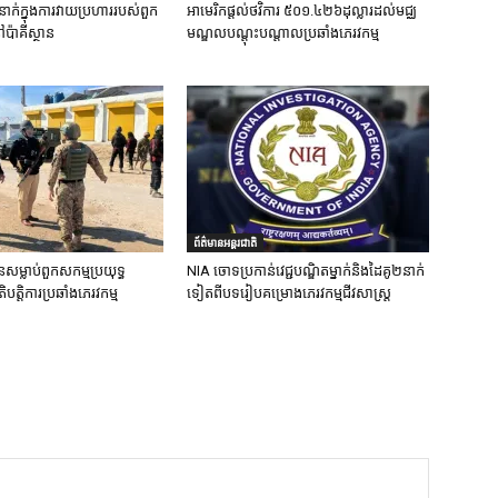
នាក់ក្នុងការវាយប្រហាររបស់ពួក
អាមេរិកផ្តល់ថវិការ ៥០១.៤២៦ដុល្លារដល់មជ្ឈ
ៅប៉ាគីស្ថាន
មណ្ឌលបណ្តុះបណ្តាលប្រឆាំងភេរវកម្ម
ព័ត៌មានអន្តរជាតិ
នសម្លាប់ពួកសកម្មប្រយុទ្ធ
NIA ចោទប្រកាន់វេជ្ជបណ្ឌិតម្នាក់និងដៃគូ២នាក់
ិបត្តិការប្រឆាំងភេរវកម្ម
ទៀតពីបទរៀបគម្រោងភេរវកម្មជីវសាស្ត្រ