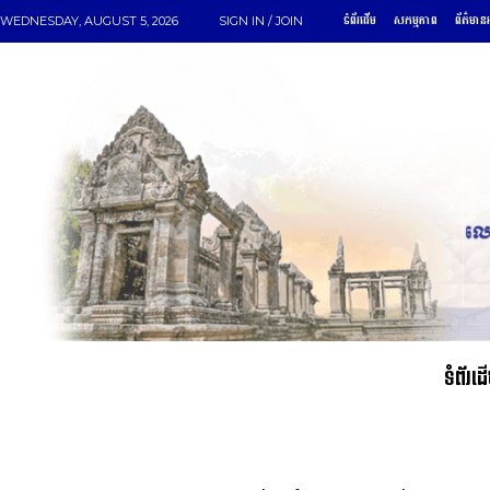
ទំព័រដើម
សកម្មភាព
ព័ត៌មានអ
WEDNESDAY, AUGUST 5, 2026
SIGN IN / JOIN
ទំព័រដ