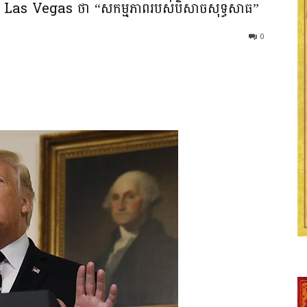
ៅ Las Vegas ថា “សកម្មភាពរបស់បិសាចសុទ្ធសាធ”
0