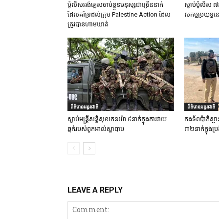
ប៉ូលិសអង់គ្លេសចាប់ខ្លួនមនុស្សជាច្រើននាក់
ស្លាប់ប៉ូលិស ៧
ដែលគាំទ្រដល់ក្រុម Palestine Action ដែល
សកម្មប្រយុទ្ធន
ត្រូវបានហាមឃាត់
ព័ត៌មានអន្តរជាតិ
ព័ត៌មានអន្តរជាតិ
ស្លាប់មន្ត្រីសន្តិសុខកេនយ៉ា ៥នាក់ក្នុងការវាយ
កងទ័ពប៉ាគីស្ថា
ឆ្មក់របស់ពួកអាល់ស្ហាបាប
៣២នាក់ក្នុងប្រត
LEAVE A REPLY