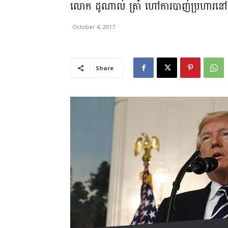
លោក ដូណាល់ ត្រាំ ហៅការបាញ់ប្រហារន
October 4, 2017
Share