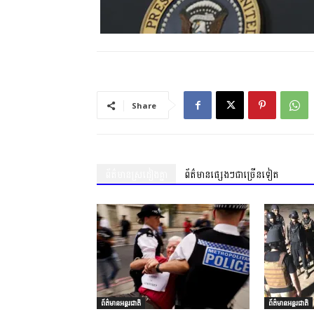
Share
ព័ត៌មានស្រដៀងគ្នា
ព័ត៌មានផ្សេងៗជាច្រើនទៀត
ព័ត៌មានអន្តរជាតិ
ព័ត៌មានអន្តរជាតិ