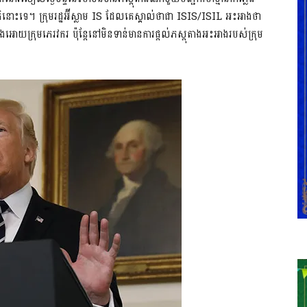
ិនោះទេ។ ក្រុមរដ្ឋអ៊ីស្លាម IS ដែលគេស្គាល់ថាជា ISIS/ISIL អះអាងថា​
ាងអោយក្រុមភេរវករ ប៉ុន្តែនៅមិនទាន់មានការផ្តល់ភស្តុតាងអះអាងរបស់ក្រុម