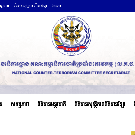
ន្តរជាតិ
ព័ត៌មានសុវត្ថិភាពព័ត៌មានវិទ្យា
ឯកសារ
ើម
សកម្មភាព
ព័ត៌មានអន្តរជាតិ
ព័ត៌មានសុវត្ថិភាពព័ត៌មានវិទ្យា