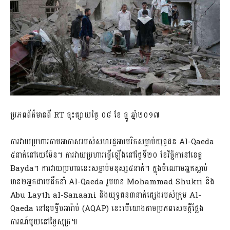
ប្រភពព័ត៌មានពី RT ចុះផ្សាយថ្ងៃ ០៨ ខែ ធ្នូ ឆ្នាំ២០១៧
ការវាយប្រហារតាមអាកាសរបស់សហរដ្ឋអាមេរិកសម្លាប់យុទ្ធជន Al-Qaeda
៥នាក់នៅយេម៉ែន។ ការវាយប្រហារធ្វើឡើងនៅថ្ងៃទី២០ ខែវិច្ឆិកានៅខេត្ត
Bayda។ ការវាយប្រហារនេះសម្លាប់មនុស្ស៥នាក់។ ក្នុងចំណោមអ្នកស្លាប់
មាន២អ្នកជាមេដឹកនាំ Al-Qaeda រួមមាន Mohammad Shukri និង
Abu Layth al-Sanaani និងយុទ្ធជន៣នាក់ផ្សេងរបស់ក្រុម Al-
Qaeda នៅឧបទ្វីបអារ៉ាប់ (AQAP) នេះបើយោងតាមប្រភពសេចក្តីថ្លែង
ការណ៍មួយនៅថ្ងៃសុក្រ៕