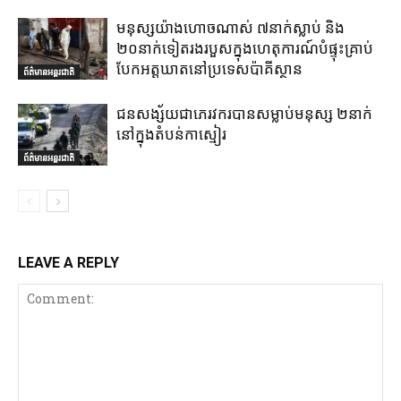
មនុស្សយ៉ាងហោចណាស់ ៧នាក់ស្លាប់ និង
២០នាក់ទៀតរងរបួសក្នុងហេតុការណ៍បំផ្ទុះគ្រាប់
បែកអត្តឃាតនៅប្រទេសប៉ាគីស្ថាន
ព័ត៌មានអន្តរជាតិ
ជនសង្ស័យជាភេរវករបានសម្លាប់មនុស្ស ២នាក់
នៅក្នុងតំបន់កាស្មៀរ
ព័ត៌មានអន្តរជាតិ
LEAVE A REPLY