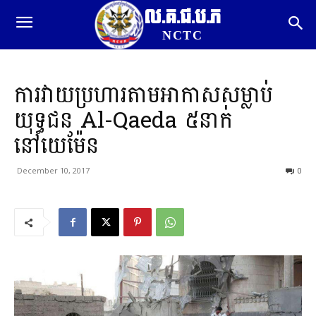
ល.គ.ជ.ប.ភ
NCTC
ការវាយប្រហារតាមអាកាសសម្លាប់
យុទ្ធជន Al-Qaeda ៥នាក់
នៅយេម៉ែន
December 10, 2017
0