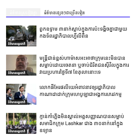
ព័ត៌មានស្រដៀងគ្នា
ព័ត៌មានផ្សេងៗជាច្រើនទៀត
ពួកឧទ្ទាម ៣នាក់ស្លាប់ក្នុងការប៉ះទង្គិចគ្នាជាមួយ
កងទ័ពរដ្ឋាភិបាលហ្វីលីពីន
ព័ត៌មានអន្តរជាតិ
មន្ត្រីជាន់ខ្ពស់ហាម៉ាសអះអាថាក្រុមនេះមិនបាន
សម្លាប់ដោយចេតនា ឬចាប់ជំរិតជនស៊ីវិលក្នុងការ
វាយប្រហារថ្ងៃទី៧ ខែតុលានោះទេ
ព័ត៌មានអន្តរជាតិ
លោកផីអែរផលីយេអំពាវនាវឲ្យរដ្ឋាភិបាល
កាណាដាដាក់ក្រុមហេបូឡាជាអង្គការភេរវកម្ម
ព័ត៌មានអន្តរជាតិ
ក្មាន់កាំភ្លើងមិនស្គាល់អត្តសញ្ញាណបានសម្លាប់
សមាជិកក្រុម Lashkar ជាង ៣០នាក់នៅក្នុង
ឧទ្យាន
ព័ត៌មានអន្តរជាតិ