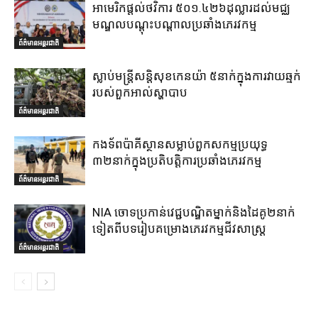
អាមេរិកផ្តល់ថវិការ ៥០១.៤២៦ដុល្លារដល់មជ្ឈ
មណ្ឌលបណ្តុះបណ្តាលប្រឆាំងភេរវកម្ម
ព័ត៌មានអន្តរជាតិ
ស្លាប់មន្ត្រីសន្តិសុខកេនយ៉ា ៥នាក់ក្នុងការវាយឆ្មក់
របស់ពួកអាល់ស្ហាបាប
ព័ត៌មានអន្តរជាតិ
កងទ័ពប៉ាគីស្ថានសម្លាប់ពួកសកម្មប្រយុទ្ធ
៣២នាក់ក្នុងប្រតិបត្តិការប្រឆាំងភេរវកម្ម
ព័ត៌មានអន្តរជាតិ
NIA ចោទប្រកាន់វេជ្ជបណ្ឌិតម្នាក់និងដៃគូ២នាក់
ទៀតពីបទរៀបគម្រោងភេរវកម្មជីវសាស្ត្រ
ព័ត៌មានអន្តរជាតិ