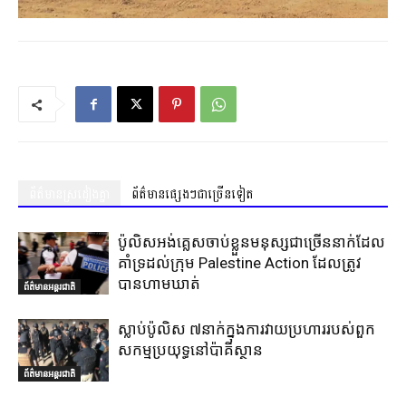
ព័ត៌មានស្រដៀងគ្នា
ព័ត៌មានផ្សេងៗជាច្រើនទៀត
ប៉ូលិសអង់គ្លេសចាប់ខ្លួនមនុស្សជាច្រើននាក់ដែល
គាំទ្រដល់ក្រុម Palestine Action ដែលត្រូវ
បានហាមឃាត់
ព័ត៌មានអន្តរជាតិ
ស្លាប់ប៉ូលិស ៧នាក់ក្នុងការវាយប្រហាររបស់ពួក
សកម្មប្រយុទ្ធនៅប៉ាគីស្ថាន
ព័ត៌មានអន្តរជាតិ