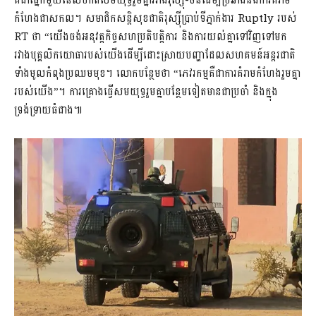
គឺជាផ្នែកមួយនៃលំហាត់សមយុទ្ធរួមគ្នារវាងរុស្ស៊ី-ចិនដើម្បីប្រឆាំងនឹងការគំរាម
កំហែងជាសកល។ សមាជិកសន្តិសុខជាតិរុស្ស៊ីប្រាប់ទីភ្នាក់ងារ Ruptly របស់
RT ថា “យើងចង់អនុវត្តកិច្ចសហប្រតិបត្តិការ និងការយល់គ្នាទៅវិញទៅមក
រវាងបុគ្គលិកយោធារបស់យើងដើម្បីដោះស្រាយបញ្ហាដែលសហគមន៍អន្តរជាតិ
ទាំងមូលកំពុងប្រឈមមុខ។ លោកបន្ថែមថា “ភេវរកម្មគឺជាការគំរាមកំហែងរួមគ្នា
របស់យើង”។ ការគ្រោងធ្វើសមយុទ្ធរួមគ្នាបន្ថែមទៀតមានជាប្រចាំ និងក្នុង
ទ្រង់ទ្រាយធំជាង៕