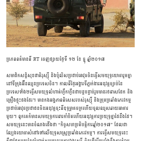
ប្រភពពត៌មានពី RT ចេញផ្សាយថ្ងៃទី ១២​ ខែ ធ្នូ​ ឆ្នាំ២០១៧
សមាជិកសន្តិសុខជាតិរុស្ស៊ី និងប៉ូលិសប្រដាប់អាវុធចិនធ្វើសមយុទ្ធយោធារួមគ្នា
នៅទីក្រុងអ៊ីនឈួនប្រទេសចិន។ កាលពីថ្ងៃអង្គារទីភ្នាក់ងារអនុវត្តច្បាប់នៃ
ប្រទេសទាំង២ធ្វើសមយុទ្ធលំហាត់ហ្វឹកហ្វឺនជាបន្តបន្ទាប់រួមមានរថពាសដែក និង
គ្រឿងផ្ទុះផងដែរ​។ មានកងអង្គភាពពិសេសរបស់រុស្ស៊ី និងក្រុមប្រឆាំងភេរវកម្ម
ប្រដាប់អាវុធប្រជាជនចិនអនុវត្តចុះពីឧទ្ធម្ភាគចក្រហើយចូលឈូសឆាយអាគារ
មួយ។ ពួកគេក៏មានសមយុទ្ធការពារកាំបិតហើយអនុវត្តការប្រយុទ្ធគ្នាដៃនឹងដៃ។
សមយុទ្ធនេះមានចំណងជើងថា “កិច្ចសហប្រតិបត្តិការឆ្នាំ២០១៧” ដែលជា
ល្បែងយោធាសំដៅទៅលើយុទ្ធសាស្រ្តប្រឆាំងភេរវកម្ម។ ការធ្វើសមយុទ្ធនេះ