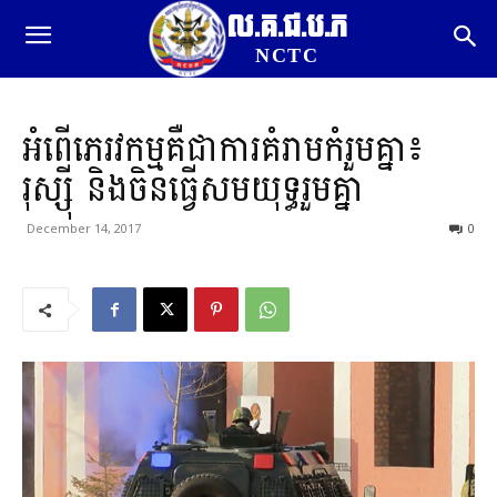
ល.គ.ជ.ប.ភ
NCTC
អំពើភេរវកម្មគឺជាការគំរាមកំរួមគ្នា៖
រុស្ស៊ី និងចិនធ្វើសមយុទ្ធរួមគ្នា
December 14, 2017
0