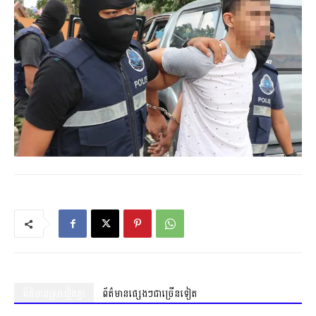
ព័ត៌មានស្រដៀងគ្នា
ព័ត៌មានផ្សេងៗជាច្រើនទៀត