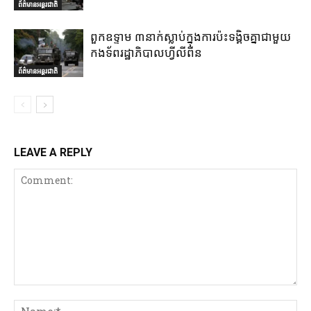
ព័ត៌មានអន្តរជាតិ
ពួកឧទ្ទាម ៣នាក់ស្លាប់ក្នុងការប៉ះទង្គិចគ្នាជាមួយ
កងទ័ពរដ្ឋាភិបាលហ្វីលីពីន
ព័ត៌មានអន្តរជាតិ
LEAVE A REPLY