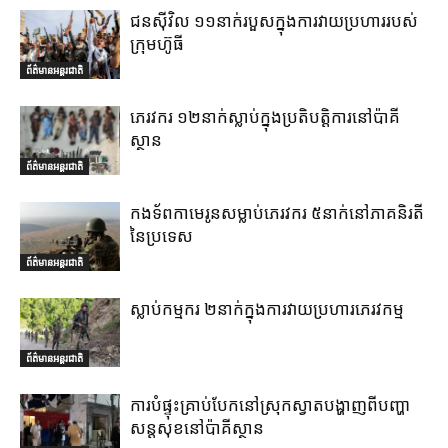
ជនស៊ីវិល ១១នាក់របួសក្នុងការវាយប្រហាររបស់
ក្រុមហ៊ូធី
ព័ត៌មានអន្តរជាតិ
ភេរវករ ១២នាក់ស្លាប់ក្នុងប្រតិបត្តិការនៅប៉ាគី
ស្ថាន
ព័ត៌មានអន្តរជាតិ
កងទ័ពកាមេរូនសម្លាប់ភេរវករ ៥នាក់នៅភាគនិរតី
នៃប្រទេស
ព័ត៌មានអន្តរជាតិ
ស្លាប់កម្មករ ២នាក់ក្នុងការវាយប្រហារភេរវកម្ម
ព័ត៌មានអន្តរជាតិ
ការបំផ្ទុះគ្រាប់បែកនៅស្រុកស្វាតបង្ហាញពីបញ្ហា
សន្តសុខនៅប៉ាគីស្ថាន