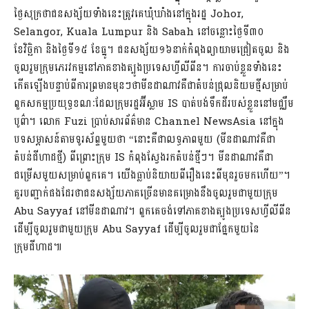
ថ្ងៃសុក្រថាជនសង្ស័យទាំងនេះត្រូវគេឃុំឃាំងនៅក្នុងរដ្ឋ Johor,
Selangor, Kuala Lumpur និង Sabah នៅចន្លោះថ្ងៃទី៣០
ខែវិច្ឆិកា និងថ្ងៃទី១៥ ខែធ្នូ។ ជនសង្ស័យ១៦នាក់កំពុងព្យាយាមជ្រៀតចូល និង
ចូលរួមក្រុមភេរវកម្មនៅភាគខាងត្បូងប្រទេសហ្វីលីពីន។ ការចាប់ខ្លួនទាំងនេះ
កើតឡើងបន្ទាប់ពីការព្រមានមុនៗថាមីនដាណាវគឺជាតំបន់ជ្រុលនិយមថ្មីសម្រាប់
ពួកសកម្មប្រយុទ្ធខណៈដែលក្រុមរដ្ឋអ៊ីស្លាម IS បាត់បង់ទឹកដីរបស់ខ្លួននៅមជ្ឈឹម
បូព៌ា។ លោក Fuzi ប្រាប់សារព័ត៌មាន Channel NewsAsia នៅក្នុង
បទសម្ភាសន៍តាមទូរស័ព្ទមួយថា “នោះគឺជាលទ្ធភាពមួយ (មីនដាណាវគឺជា
តំបន់ជីហាដថ្មី) ពីព្រោះក្រុម IS កំពុងស្វែងរកតំបន់ថ្មីៗ។ មីនដាណាវគឺជា
ជម្រើសមួយសម្រាប់ពួកគេ។ យើងធ្លាប់និយាយពីរឿងនេះពីមុនរួចមកហើយ”។
គួរបញ្ជាក់ផងដែរថាជនសង្ស័យភាគច្រើនមានគម្រោងនឹងចូលរួមជាមួយក្រុម
Abu Sayyaf នៅមីនដាណាវ។ ពួកគេចង់ទៅភាគខាងត្បូងប្រទេសហ្វីលីពីន
ដើម្បីចូលរួមជាមួយក្រុម Abu Sayyaf ដើម្បីចូលរួមជាផ្នែកមួយនៃ
ក្រុមជីហាដ៕