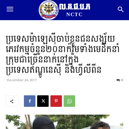
ល.គ.ជ.ប.ភ
NCTC
ប្រទេសម៉ាឡេស៊ីចាប់ខ្លួនជនសង្ស័យ
ភេរវកម្មចំនួន២០នាក់រួមទាំងមេដឹកនាំ
ក្រុមជាច្រើននាក់នៅក្នុង
ប្រទេសឥណ្ឌូនេស៊ី និងហ្វីលីពីន
December 24, 2017
0