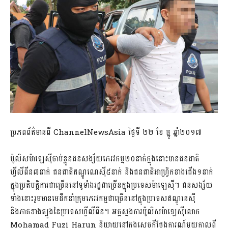
ប្រភពព័ត៌មានពី ChannelNewsAsia ថ្ងៃទី ២២ ខែ ធ្នូ ឆ្នាំ២០១៧
ប៉ូលិសម៉ាឡេស៊ីចាប់ខ្លួនជនសង្ស័យភេរវកម្ម២០នាក់ក្នុងនោះមានជនជាតិ
ហ្វីលីពីន៧នាក់ ជនជាតិឥណ្ឌូណេស៊ី៥នាក់ និងជនជាតិអាហ្វ្រិកខាងជើង១នាក់
ក្នុងប្រតិបត្តិការជាច្រើននៅទូទាំងរដ្ឋជាច្រើនក្នុងប្រទេសម៉ាឡេស៊ី។ ជនសង្ស័យ
ទាំងនោះរួមមានមេដឹកនាំក្រុមភេរវកម្មជាច្រើននៅក្នុងប្រទេសឥណ្ឌូនេស៊ី
និងភាគខាងត្បូងនៃប្រទេសហ្វីលីពីន។ អគ្គស្នងការប៉ូលិសម៉ាឡេស៊ីលោក
Mohamad Fuzi Harun និយាយនៅក្នុងសេចក្តីថ្លែងការណ៍មួយកាលពី