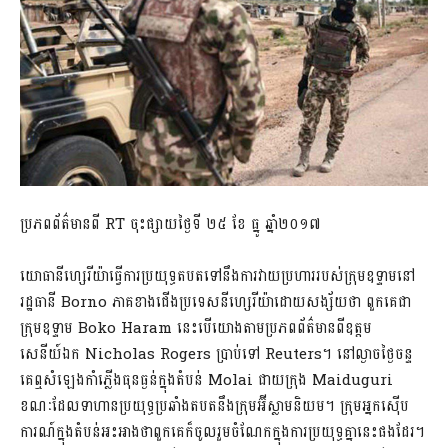
ប្រភពព័ត៌មានពី RT ចុះផ្សាយថ្ងៃទី ២៥ ខែ ធ្នូ ឆ្នាំ២០១៧
យោធានីហ្សេរីយ៉ាធ្វើការប្រយុទ្ធតបតទៅនឹងការវាយប្រហាររបស់ក្រុមឧទ្ទាមនៅ
រដ្ឋធានី Borno ភាគខាងជើងប្រទេសនីហ្សេរីយ៉ាដោយសង្ស័យថា ពួកគេជា
ក្រុមឧទ្ទាម Boko Haram នេះបើយោងតាមប្រភពព័ត៌មានពីឧត្ដម
សេនីយ៍ឯក Nicholas Rogers ប្រាប់ទៅ Reuters។ នៅល្ងាចថ្ងៃចន្ទ
គេឮសំឡេងកាំភ្លើងធុនធ្ងន់ក្នុងតំបន់ Molai ជាយក្រុង Maiduguri
ខណៈដែលទាហានប្រយុទ្ធប្រឆាំងតបតនឹងក្រុមអ៊ីស្លាមនិយម។ ក្រុមអ្នកស៊ើប
ការណ៍ក្នុងតំបន់អះអាងថាពួកគេក៏ចូលរួមចំណែកក្នុងការប្រយុទ្ធគ្នានេះផងដែរ។