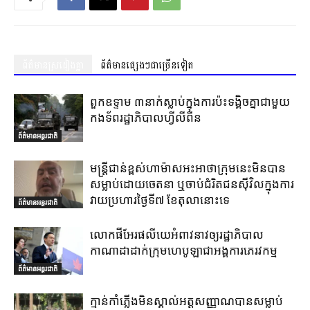
ព័ត៌មានស្រដៀងគ្នា
ព័ត៌មានផ្សេងៗជាច្រើនទៀត
ពួកឧទ្ទាម ៣នាក់ស្លាប់ក្នុងការប៉ះទង្គិចគ្នាជាមួយ
កងទ័ពរដ្ឋាភិបាលហ្វីលីពីន
ព័ត៌មានអន្តរជាតិ
មន្ត្រីជាន់ខ្ពស់ហាម៉ាសអះអាថាក្រុមនេះមិនបាន
សម្លាប់ដោយចេតនា ឬចាប់ជំរិតជនស៊ីវិលក្នុងការ
វាយប្រហារថ្ងៃទី៧ ខែតុលានោះទេ
ព័ត៌មានអន្តរជាតិ
លោកផីអែរផលីយេអំពាវនាវឲ្យរដ្ឋាភិបាល
កាណាដាដាក់ក្រុមហេបូឡាជាអង្គការភេរវកម្ម
ព័ត៌មានអន្តរជាតិ
ក្មាន់កាំភ្លើងមិនស្គាល់អត្តសញ្ញាណបានសម្លាប់