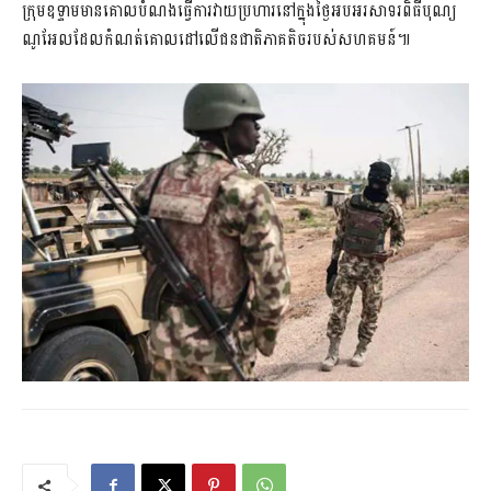
ក្រុមឧទ្ទាមមានគោលបំណងធ្វើការវាយប្រហារនៅក្នុងថ្ងៃអបអរសាទរពិធីបុណ្យ
ណូអែលដែលកំណត់គោលដៅលើជនជាតិភាគតិចរបស់សហគមន៍៕