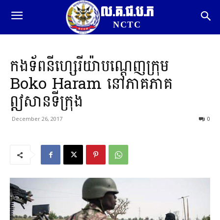
ល.គ.ជ.ប.ភ
NCTC
កងទ័ពនីហ្សេរីយ៉ាបណ្តេញក្រុម
Boko Haram នៅភាគភាគ
ឦសានទីក្រុង
December 26, 2017
0