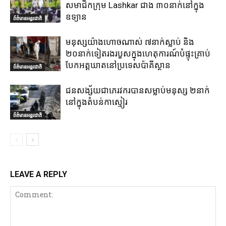
សមាជិកក្រុម Lashkar ជាង ៣០នាក់នៅក្នុង
ឧទ្យាន
ព័ត៌មានអន្តរជាតិ
មនុស្សយ៉ាងហោចណាស់ ៧នាក់ស្លាប់ និង
២០នាក់ទៀតរងរបួសក្នុងហេតុការណ៍បំផ្ទុះគ្រាប់
បែកអត្តឃាតនៅប្រទេសប៉ាគីស្ថាន
ព័ត៌មានអន្តរជាតិ
ជនសង្ស័យជាភេរវករបានសម្លាប់មនុស្ស ២នាក់
នៅក្នុងតំបន់កាស្មៀរ
ព័ត៌មានអន្តរជាតិ
LEAVE A REPLY